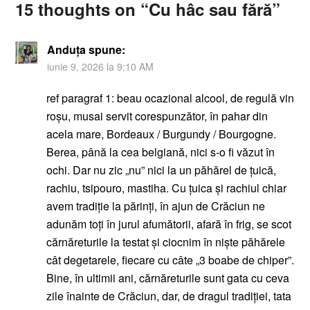
15 thoughts on “
Cu hâc sau fără
”
Anduța
spune:
iunie 9, 2026 la 9:10 AM
ref paragraf 1: beau ocazional alcool, de regulă vin
roșu, musai servit corespunzător, în pahar din
acela mare, Bordeaux / Burgundy / Bourgogne.
Berea, până la cea belgiană, nici s-o fi văzut în
ochi. Dar nu zic „nu” nici la un păhărel de țuică,
rachiu, tsipouro, mastiha. Cu țuica și rachiul chiar
avem tradiție la părinți, în ajun de Crăciun ne
adunăm toți în jurul afumătorii, afară în frig, se scot
cărnăreturile la testat și ciocnim în niște păhărele
cât degetarele, fiecare cu câte „3 boabe de chiper”.
Bine, în ultimii ani, cărnăreturile sunt gata cu ceva
zile înainte de Crăciun, dar, de dragul tradiției, tata