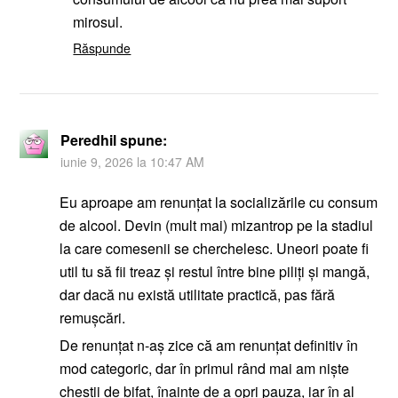
mirosul.
Răspunde
Peredhil
spune:
iunie 9, 2026 la 10:47 AM
Eu aproape am renunțat la socializările cu consum
de alcool. Devin (mult mai) mizantrop pe la stadiul
la care comesenii se cherchelesc. Uneori poate fi
util tu să fii treaz şi restul între bine piliți şi mangă,
dar dacă nu există utilitate practică, pas fără
remuşcări.
De renunțat n-aş zice că am renunțat definitiv în
mod categoric, dar în primul rând mai am nişte
chestii de bifat, înainte de a opri pauza, iar în al