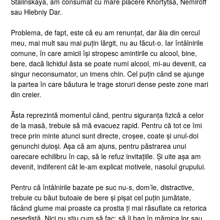
Stalinskaya, am consumat cu mare plăcere Khortytsa, Nemiroff
sau Hlebniy Dar.
Problema, de fapt, este că eu am renunțat, dar ăia din cercul
meu, mai mult sau mai puțin lărgit, nu au făcut-o. Iar întâlnirile
comune, în care amicii își stropesc amintirile cu alcool, bine,
bere, dacă lichidul ăsta se poate numi alcool, mi-au devenit, ca
singur neconsumator, un imens chin. Cel puțin când se ajunge
la partea în care băutura le trage storuri dense peste zone mari
din creier.
Ăsta reprezintă momentul când, pentru siguranța fizică a celor
de la masă, trebuie să mă evacuez rapid. Pentru că tot ce îmi
trece prin minte atunci sunt directe, croșee, coate și unul-doi
genunchi duioși. Așa că am ajuns, pentru păstrarea unui
oarecare echilibru în cap, să le refuz invitațiile. Și uite așa am
devenit, indiferent cât le-am explicat motivele, nasolul grupului.
Pentru că întâlnirile bazate pe suc nu-s, dom’le, distractive,
trebuie cu băut butoaie de bere și pișat cel puțin jumătate,
făcând glume mai proaste ca prostia ți mai răsuflate ca retorica
pesedistă. Nici nu știu cum să fac: să îi bag în mămica lor sau