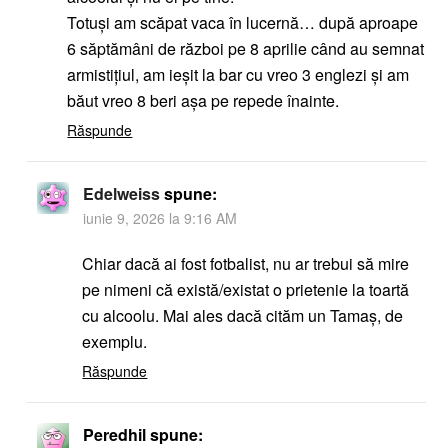
Totuși am scăpat vaca în lucernă… după aproape
6 săptămâni de război pe 8 aprilie când au semnat
armistițiul, am ieșit la bar cu vreo 3 englezi și am
băut vreo 8 beri așa pe repede înainte.
Răspunde
Edelweiss
spune:
iunie 9, 2026 la 9:16 AM
Chiar dacă ai fost fotbalist, nu ar trebui să mire
pe nimeni că există/existat o prietenie la toartă
cu alcoolu. Mai ales dacă cităm un Tamaș, de
exemplu.
Răspunde
Peredhil
spune: