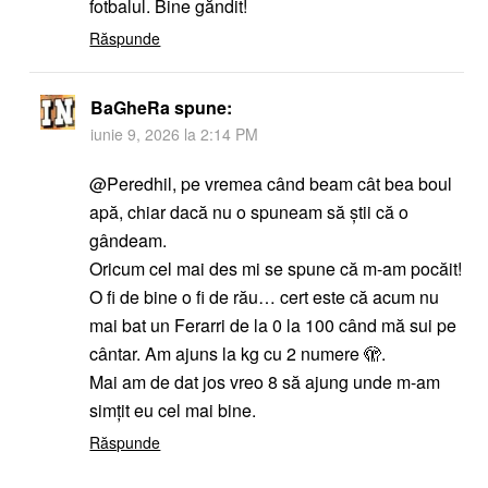
fotbalul. Bine găndit!
Răspunde
BaGheRa
spune:
iunie 9, 2026 la 2:14 PM
@Peredhil, pe vremea când beam cât bea boul
apă, chiar dacă nu o spuneam să știi că o
gândeam.
Oricum cel mai des mi se spune că m-am pocăit!
O fi de bine o fi de rău… cert este că acum nu
mai bat un Ferarri de la 0 la 100 când mă sui pe
cântar. Am ajuns la kg cu 2 numere 🫣.
Mai am de dat jos vreo 8 să ajung unde m-am
simțit eu cel mai bine.
Răspunde