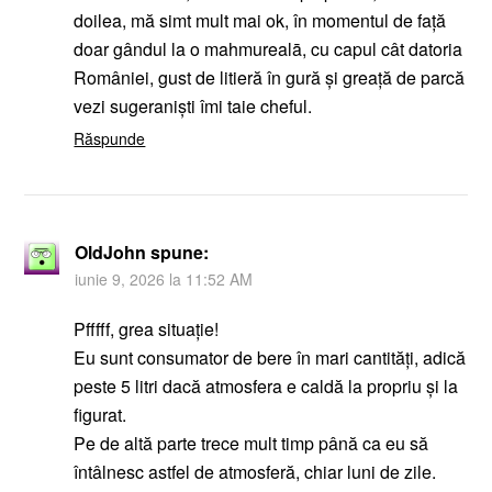
doilea, mă simt mult mai ok, în momentul de față
doar gândul la o mahmurealā, cu capul cât datoria
României, gust de litieră în gură şi greață de parcă
vezi sugeranişti îmi taie cheful.
Răspunde
OldJohn
spune:
iunie 9, 2026 la 11:52 AM
Pfffff, grea situație!
Eu sunt consumator de bere în mari cantități, adică
peste 5 litri dacă atmosfera e caldă la propriu și la
figurat.
Pe de altă parte trece mult timp până ca eu să
întâlnesc astfel de atmosferă, chiar luni de zile.