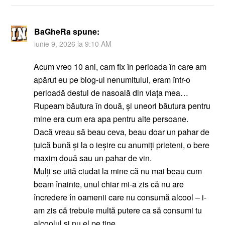
BaGheRa
spune:
iunie 9, 2026 la 9:10 AM
Acum vreo 10 ani, cam fix în perioada în care am
apărut eu pe blog-ul nenumitului, eram într-o
perioadă destul de nasoală din viața mea…
Rupeam băutura în două, și uneori băutura pentru
mine era cum era apa pentru alte persoane.
Dacă vreau să beau ceva, beau doar un pahar de
țuică bună și la o ieșire cu anumiți prieteni, o bere
maxim două sau un pahar de vin.
Mulți se uită ciudat la mine că nu mai beau cum
beam înainte, unul chiar mi-a zis că nu are
încredere în oamenii care nu consumă alcool – i-
am zis că trebuie multă putere ca să consumi tu
alcoolul și nu el pe tine.