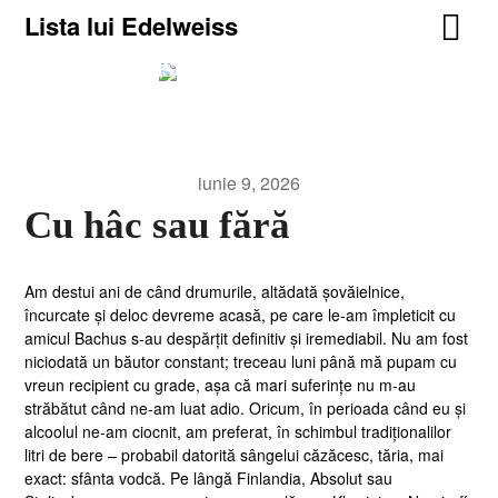
Lista lui Edelweiss
Lista lui Edelweiss
For truth, life, and heavy metal.
iunie 9, 2026
Cu hâc sau fără
Am destui ani de când drumurile, altădată șovăielnice,
încurcate și deloc devreme acasă, pe care le-am împleticit cu
amicul Bachus s-au despărțit definitiv și iremediabil. Nu am fost
niciodată un băutor constant; treceau luni până mă pupam cu
vreun recipient cu grade, așa că mari suferințe nu m-au
străbătut când ne-am luat adio. Oricum, în perioada când eu și
alcoolul ne-am ciocnit, am preferat, în schimbul tradiționalilor
litri de bere – probabil datorită sângelui căzăcesc, tăria, mai
exact: sfânta vodcă. Pe lângă Finlandia, Absolut sau