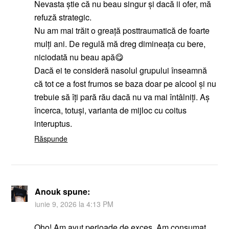
Nevasta știe că nu beau singur și dacă ii ofer, mă
refuză strategic.
Nu am mai trăit o greață posttraumatică de foarte
mulți ani. De regulă mă dreg dimineața cu bere,
niciodată nu beau apă😋
Dacă ei te consideră nasolul grupului înseamnă
că tot ce a fost frumos se baza doar pe alcool și nu
trebuie să îți pară rău dacă nu va mai întâlniți. Aș
încerca, totuși, varianta de mijloc cu coitus
interuptus.
Răspunde
Anouk
spune:
iunie 9, 2026 la 4:13 PM
Oho! Am avut perioade de exces. Am consumat