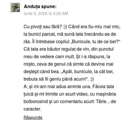
Anduța
spune:
iunie 9, 2026 la 9:26 AM
Cu pivoți sau fără? :)) Când era fiu-miu mai mic,
la bunici parcat, mă sună tata înecându-se de
râs. Îl întrebase copilul „Bunicule, tu de ce bei?”
Că tata era băutor regulat de vin, din punctul
meu de vedere cam mult. Și i-a răspuns, la
mișto, ceva de genul că simte că devine mai
deștept când bea. „Apăi, bunicule, la cât bei,
trebuia să fii geniu până acum!”. :))
A, și mi-am mai adus aminte una. Făcea tata
țuică și-mi trimite un scurt video, cu mașinăria
bolborosind și un comentariu scurt: Tărie…de
caracter.
Răspunde