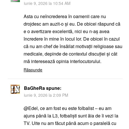
iunie 9, 2026 la 10:54 AM
Asta cu neîncrederea în oamenii care nu
drojdesc am auzit-o şi eu. De obicei răspund că
e o avertizare excelentă, nici eu n-aş avea
încredere în mine în locul lor. De obicei în cazul
că nu am chef de însăilat motivații religioase sau
medicale, depinde de contextul discuției şi cât
mă interesează opinia interlocutorului.
Răspunde
BaGheRa
spune:
iunie 9, 2026 la 2:09 PM
@Edel, ce am fost eu este folbalist – eu am
ajuns până la L3, fotbaliști sunt ăia de îi vezi la
TV. Uite nu am făcut până acum o paralelă cu