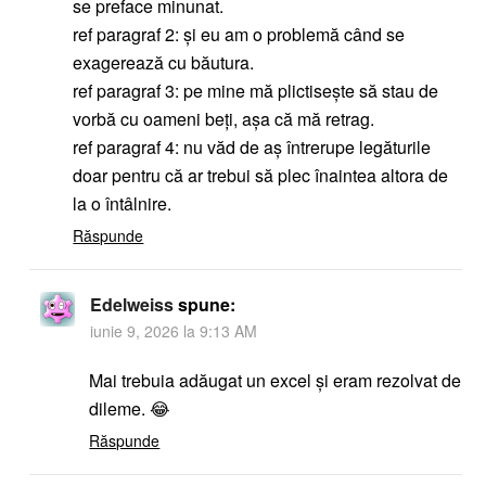
se preface minunat.
ref paragraf 2: și eu am o problemă când se
exagerează cu băutura.
ref paragraf 3: pe mine mă plictisește să stau de
vorbă cu oameni beți, așa că mă retrag.
ref paragraf 4: nu văd de aș întrerupe legăturile
doar pentru că ar trebui să plec înaintea altora de
la o întâlnire.
Răspunde
Edelweiss
spune:
iunie 9, 2026 la 9:13 AM
Mai trebuia adăugat un excel și eram rezolvat de
dileme. 😂
Răspunde