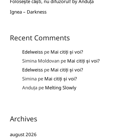
Folosește căști, nu difuzorul! by Anduța
Ignea – Darkness
Recent Comments
Edelweiss
pe
Mai citiți și voi?
Simina Moldovan
pe
Mai citiți și voi?
Edelweiss
pe
Mai citiți și voi?
Simina
pe
Mai citiți și voi?
Anduța
pe
Melting Slowly
Archives
august 2026