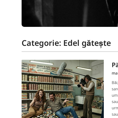
Categorie:
Edel gătește
Pă
mai
Băi
sar
ump
sau
urm
sau