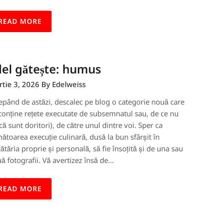
READ MORE
el gătește: humus
tie 3, 2026
By Edelweiss
epând de astăzi, descalec pe blog o categorie nouă care
conține rețete executate de subsemnatul sau, de ce nu
că sunt doritori), de către unul dintre voi. Sper ca
ătoarea execuție culinară, dusă la bun sfârșit în
ătăria proprie și personală, să fie însoțită și de una sau
ă fotografii. Vă avertizez însă de…
READ MORE