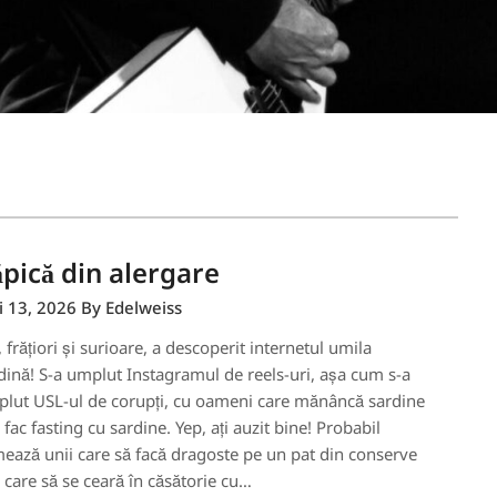
pică din alergare
 13, 2026
By Edelweiss
, frățiori și surioare, a descoperit internetul umila
dină! S-a umplut Instagramul de reels-uri, așa cum s-a
lut USL-ul de corupți, cu oameni care mănâncă sardine
 fac fasting cu sardine. Yep, ați auzit bine! Probabil
ează unii care să facă dragoste pe un pat din conserve
 care să se ceară în căsătorie cu…