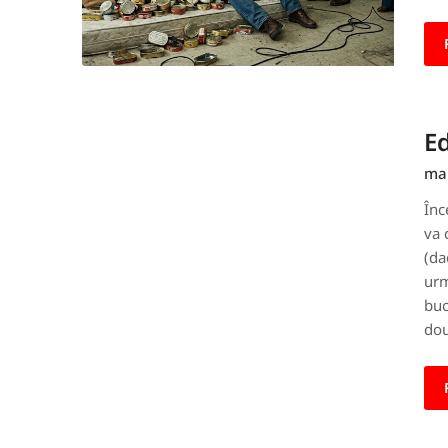
Ed
mar
Înc
va 
(da
urm
buc
dou