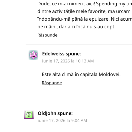
Dude, ce m-ai nimerit aici! Spending my tim
dintre activitățile mele favorite, mă urcam
îndopându-mă până la epuizare. Nici acum 
pe mâini, dar aici încă nu s-au copt.
Răspunde
Edelweiss
spune:
iunie 17, 2026 la 10:13 AM
Este altă climă în capitala Moldovei.
Răspunde
OldJohn
spune:
iunie 17, 2026 la 9:04 AM