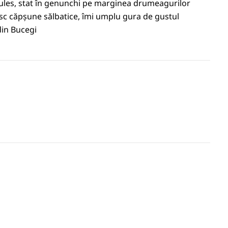
cules, stat în genunchi pe marginea drumeagurilor
mesc căpșune sălbatice, îmi umplu gura de gustul
 din Bucegi