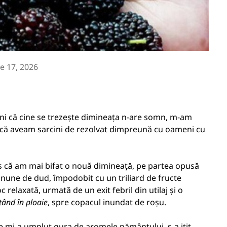
ie 17, 2026
râni că cine se trezește dimineața n-are somn, m-am
ru că aveam sarcini de rezolvat dimpreună cu oameni cu
s că am mai bifat o nouă dimineață, pe partea opusă
nune de dud, împodobit cu un triliard de fructe
 relaxată, urmată de un exit febril din utilaj și o
ând în ploaie
, spre copacul inundat de roșu.
re mi-a umplut gura de aromele pământului, s-a ițit