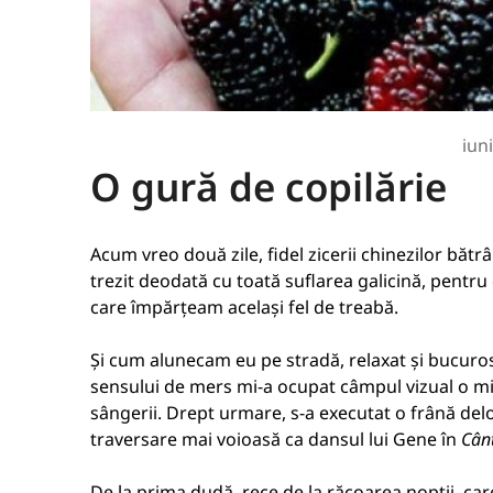
iun
O gură de copilărie
Acum vreo două zile, fidel zicerii chinezilor băt
trezit deodată cu toată suflarea galicină, pent
care împărțeam același fel de treabă.
Și cum alunecam eu pe stradă, relaxat și bucuro
sensului de mers mi-a ocupat câmpul vizual o mi
sângerii. Drept urmare, s-a executat o frână deloc
traversare mai voioasă ca dansul lui Gene în
Cânt
De la prima dudă, rece de la răcoarea nopții, ca