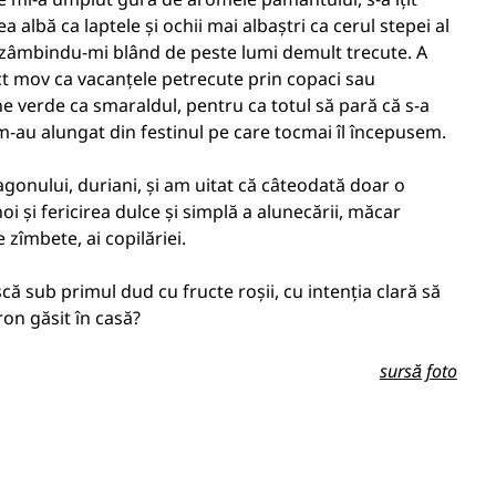
a albă ca laptele și ochii mai albaștri ca cerul stepei al
 zâmbindu-mi blând de peste lumi demult trecute. A
ct mov ca vacanțele petrecute prin copaci sau
 verde ca smaraldul, pentru ca totul să pară că s-a
 m-au alungat din festinul pe care tocmai îl începusem.
agonului, duriani, și am uitat că câteodată doar o
noi și fericirea dulce și simplă a alunecării, măcar
 zîmbete, ai copilăriei.
ă sub primul dud cu fructe roșii, cu intenția clară să
on găsit în casă?
sursă foto