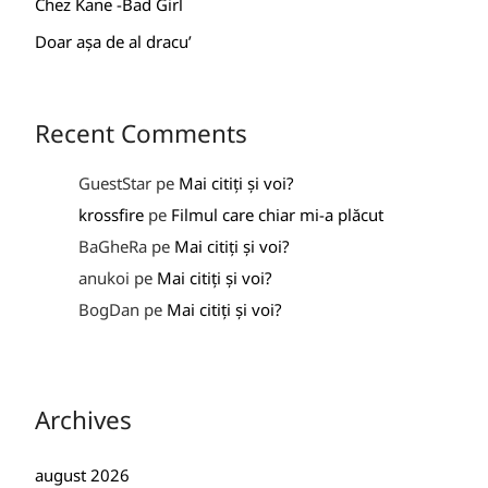
Chez Kane -Bad Girl
Doar așa de al dracu’
Recent Comments
GuestStar
pe
Mai citiți și voi?
krossfire
pe
Filmul care chiar mi-a plăcut
BaGheRa
pe
Mai citiți și voi?
anukoi
pe
Mai citiți și voi?
BogDan
pe
Mai citiți și voi?
Archives
august 2026