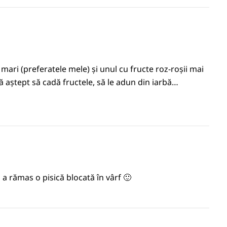
 mari (preferatele mele) și unul cu fructe roz-roșii mai
că aștept să cadă fructele, să le adun din iarbă…
 a rămas o pisică blocată în vârf 🙂