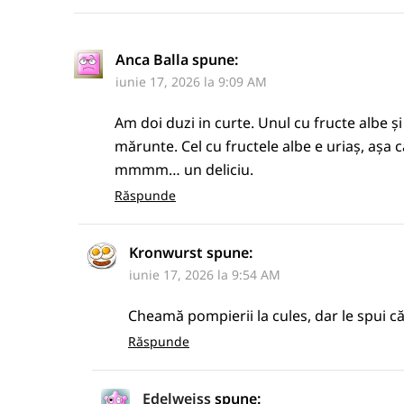
Anca Balla
spune:
iunie 17, 2026 la 9:09 AM
Am doi duzi in curte. Unul cu fructe albe și
mărunte. Cel cu fructele albe e uriaș, așa 
mmmm… un deliciu.
Răspunde
Kronwurst
spune:
iunie 17, 2026 la 9:54 AM
Cheamă pompierii la cules, dar le spui că
Răspunde
Edelweiss
spune: