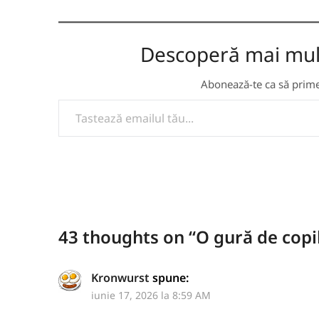
Descoperă mai multe
Abonează-te ca să primeș
TASTEAZĂ EMAILUL TĂU...
43 thoughts on “
O gură de copi
Kronwurst
spune:
iunie 17, 2026 la 8:59 AM