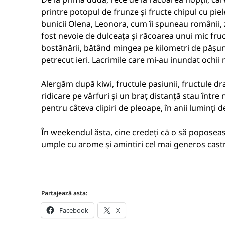
printre potopul de frunze și fructe chipul cu piele
bunicii Olena, Leonora, cum îi spuneau românii,
fost nevoie de dulceața și răcoarea unui mic fru
bostănării, bătând mingea pe kilometri de pășune
petrecut ieri. Lacrimile care mi-au inundat ochii
Alergăm după kiwi, fructule pasiunii, fructule dr
ridicare pe vârfuri și un braț distanță stau între 
pentru câteva clipiri de pleoape, în anii luminți de
În weekendul ăsta, cine credeți că o să poposeasc
umple cu arome și amintiri cel mai generos castr
Partajează asta:
Facebook
X