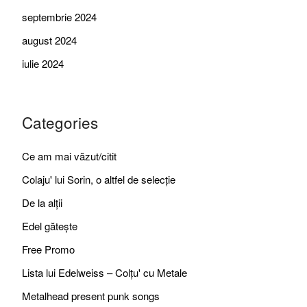
septembrie 2024
august 2024
iulie 2024
Categories
Ce am mai văzut/citit
Colaju' lui Sorin, o altfel de selecție
De la alții
Edel gătește
Free Promo
Lista lui Edelweiss – Colțu' cu Metale
Metalhead present punk songs