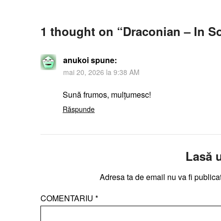
1 thought on “
Draconian – In S
anukoi
spune:
mai 20, 2026 la 9:38 AM
Sună frumos, mulțumesc!
Răspunde
Lasă 
Adresa ta de email nu va fi publica
COMENTARIU
*