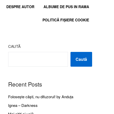
DESPRE AUTOR
ALBUME DE PUS IN RAMA
POLITICĂ FIȘIERE COOKIE
CAUTĂ
Caută
Recent Posts
Folosește căști, nu difuzorul! by Anduța
Ignea – Darkness
Mai citiți și voi?