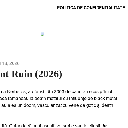
POLITICA DE CONFIDENTIALITATE
Lista lui Edelweiss
For truth, life, and heavy metal.
i 18, 2026
nt Ruin (2026)
 ca Kerberos, au reușit din 2003 de când au scos primul
 Dacă rămâneau la death metalul cu influențe de black metal
re au ales un doom, vascularizat cu vene de gotic și death
. Chiar dacă nu îi asculți versurile sau le citești,
In