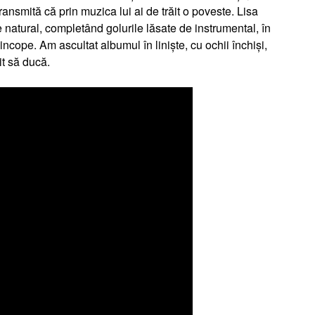
ransmită că prin muzica lui ai de trăit o poveste. Lisa
natural, completând golurile lăsate de instrumental, în
 sincope. Am ascultat albumul în liniște, cu ochii închiși,
t să ducă.