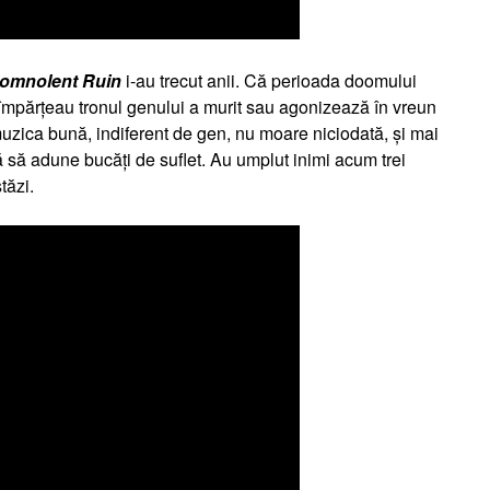
Somnolent Ruin
i-au trecut anii. Că perioada doomului
împărțeau tronul genului a murit sau agonizează în vreun
 muzica bună, indiferent de gen, nu moare niciodată, și mai
uă să adune bucăți de suflet. Au umplut inimi acum trei
tăzi.