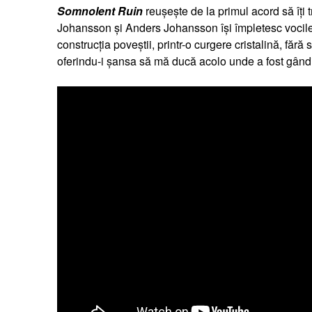
Somnolent Ruin
reușește de la primul acord să îți t
Johansson și Anders Johansson își împletesc vocile 
construcția poveștii, printr-o curgere cristalină, fără
oferindu-i șansa să mă ducă acolo unde a fost gândi