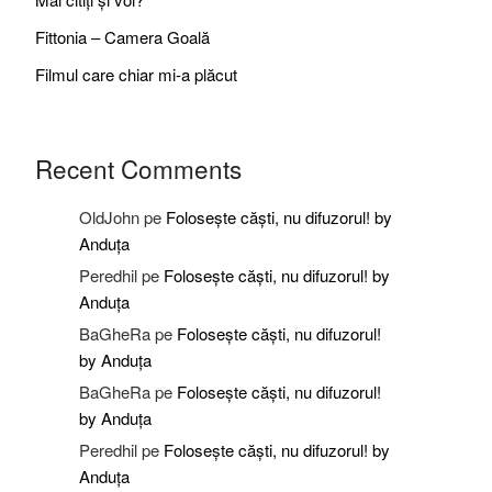
Fittonia – Camera Goală
Filmul care chiar mi-a plăcut
Recent Comments
OldJohn
pe
Folosește căști, nu difuzorul! by
Anduța
Peredhil
pe
Folosește căști, nu difuzorul! by
Anduța
BaGheRa
pe
Folosește căști, nu difuzorul!
by Anduța
BaGheRa
pe
Folosește căști, nu difuzorul!
by Anduța
Peredhil
pe
Folosește căști, nu difuzorul! by
Anduța