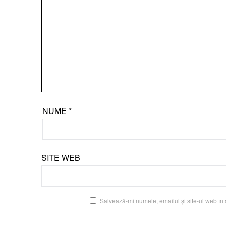
NUME
*
SITE WEB
Salvează-mi numele, emailul și site-ul web în 