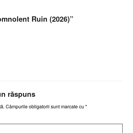
omnolent Ruin (2026)
”
un răspuns
tă.
Câmpurile obligatorii sunt marcate cu
*