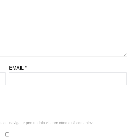
EMAIL
*
acest navigator pentru data viitoare când o să comentez.