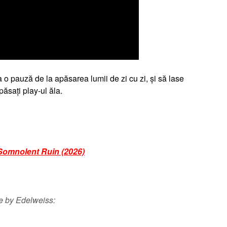
 o pauză de la apăsarea lumii de zi cu zi, și să lase
păsați play-ul ăla.
Somnolent Ruin (2026)
e by Edelweiss: