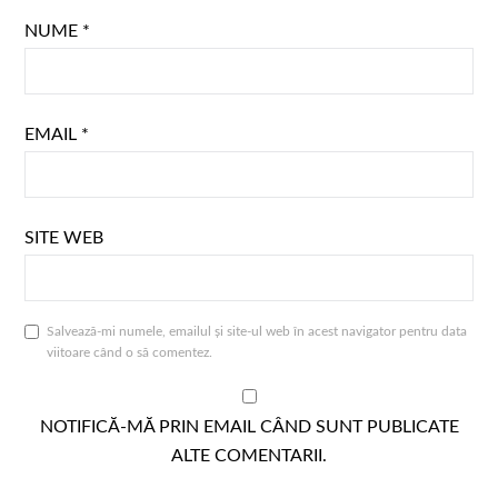
NUME
*
EMAIL
*
SITE WEB
Salvează-mi numele, emailul și site-ul web în acest navigator pentru data
viitoare când o să comentez.
NOTIFICĂ-MĂ PRIN EMAIL CÂND SUNT PUBLICATE
ALTE COMENTARII.