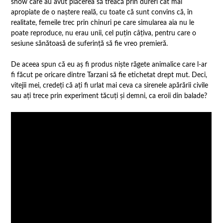
show care au avut plăcerea să treacă prin dureri cât mai
apropiate de o naștere reală, cu toate că sunt convins că, în
realitate, femeile trec prin chinuri pe care simularea aia nu le
poate reproduce, nu erau unii, cel puțin câțiva, pentru care o
sesiune sănătoasă de suferință să fie vreo premieră.
De aceea spun că eu aș fi produs niște răgete animalice care l-ar
fi făcut pe oricare dintre Tarzani să fie etichetat drept mut. Deci,
vitejii mei, credeți că ați fi urlat mai ceva ca sirenele apărării civile
sau ați trece prin experiment tăcuți și demni, ca eroii din balade?