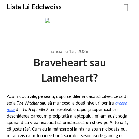
Lista lui Edelweiss
Lista lui Edelweiss
For truth, life, and heavy metal.
ianuarie 15, 2026
Braveheart sau
Lameheart?
Acum două zile, pe seară, după ce dilema dacă să citesc ceva din
seria
The Witcher
sau să muncesc la două niveluri pentru
arcașa
mea
din
Path of Exile 2
am rezolvat-o rapid și superficial prin
deschiderea oarecum precipitată a laptopului, mi-am auzit soția
spunând că vrea neapărat să urmărească un show pe Antena 1,
că „este râs”. Cum eu la mâncare și la râs nu spun niciodată nu,
mi-am zis că ar fi o idee bună să îmbin sesiunea de gaming cu