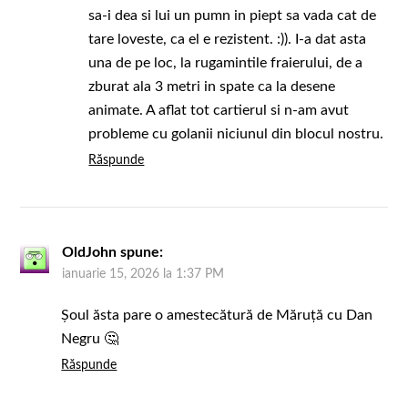
sa-i dea si lui un pumn in piept sa vada cat de
tare loveste, ca el e rezistent. :)). I-a dat asta
una de pe loc, la rugamintile fraierului, de a
zburat ala 3 metri in spate ca la desene
animate. A aflat tot cartierul si n-am avut
probleme cu golanii niciunul din blocul nostru.
Răspunde
OldJohn
spune:
ianuarie 15, 2026 la 1:37 PM
Șoul ăsta pare o amestecătură de Măruță cu Dan
Negru 🤔
Răspunde