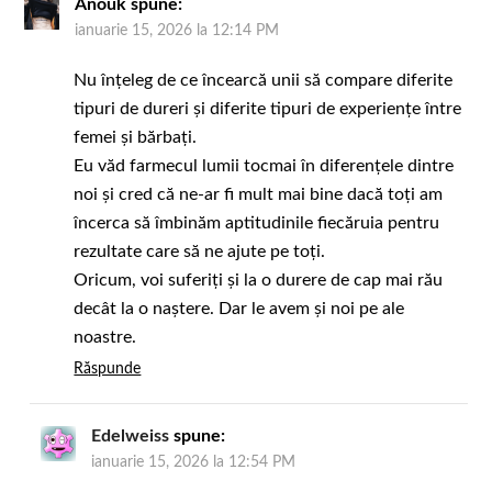
Anouk
spune:
ianuarie 15, 2026 la 12:14 PM
Nu înțeleg de ce încearcă unii să compare diferite
tipuri de dureri și diferite tipuri de experiențe între
femei și bărbați.
Eu văd farmecul lumii tocmai în diferențele dintre
noi și cred că ne-ar fi mult mai bine dacă toți am
încerca să îmbinăm aptitudinile fiecăruia pentru
rezultate care să ne ajute pe toți.
Oricum, voi suferiți și la o durere de cap mai rău
decât la o naștere. Dar le avem și noi pe ale
noastre.
Răspunde
Edelweiss
spune:
ianuarie 15, 2026 la 12:54 PM