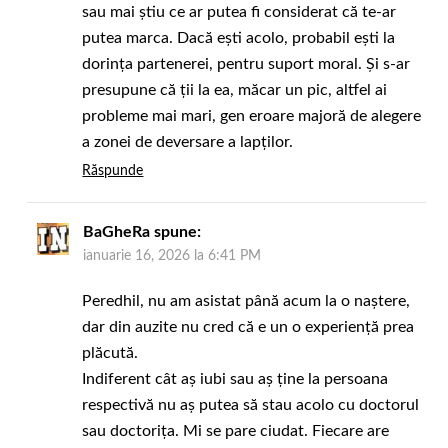
sau mai știu ce ar putea fi considerat că te-ar
putea marca. Dacă ești acolo, probabil ești la
dorința partenerei, pentru suport moral. Și s-ar
presupune că ții la ea, măcar un pic, altfel ai
probleme mai mari, gen eroare majoră de alegere
a zonei de deversare a lapților.
Răspunde
BaGheRa
spune:
ianuarie 16, 2026 la 6:41 PM
Peredhil, nu am asistat până acum la o naștere,
dar din auzite nu cred că e un o experiență prea
plăcută.
Indiferent cât aș iubi sau aș ține la persoana
respectivă nu aș putea să stau acolo cu doctorul
sau doctorița. Mi se pare ciudat. Fiecare are