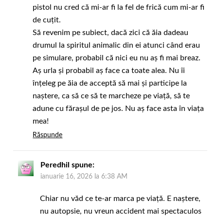
pistol nu cred că mi-ar fi la fel de frică cum mi-ar fi
de cuțit.
Să revenim pe subiect, dacă zici că ăia dadeau
drumul la spiritul animalic din ei atunci când erau
pe simulare, probabil că nici eu nu aș fi mai breaz.
Aș urla și probabil aș face ca toate alea. Nu îi
înțeleg pe ăia de acceptă să mai și participe la
naștere, ca să ce să te marcheze pe viață, să te
adune cu fărașul de pe jos. Nu aș face asta în viața
mea!
Răspunde
Peredhil
spune:
ianuarie 16, 2026 la 6:38 AM
Chiar nu văd ce te-ar marca pe viață. E naștere,
nu autopsie, nu vreun accident mai spectaculos