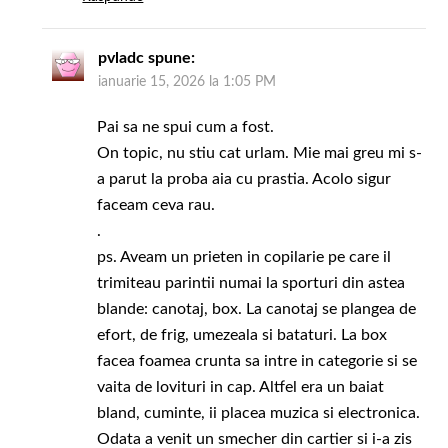
pvladc
spune:
ianuarie 15, 2026 la 1:05 PM
Pai sa ne spui cum a fost.
On topic, nu stiu cat urlam. Mie mai greu mi s-
a parut la proba aia cu prastia. Acolo sigur
faceam ceva rau.
.
ps. Aveam un prieten in copilarie pe care il
trimiteau parintii numai la sporturi din astea
blande: canotaj, box. La canotaj se plangea de
efort, de frig, umezeala si bataturi. La box
facea foamea crunta sa intre in categorie si se
vaita de lovituri in cap. Altfel era un baiat
bland, cuminte, ii placea muzica si electronica.
Odata a venit un smecher din cartier si i-a zis