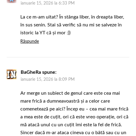
ianuarie 15, 2026 la 6:33 PM
La ce m-am uitat? În stânga liber, în dreapta liber,
în sus senin. Stai să verific să nu mi se salveze în
istoric la YT că și mor :))
Răspunde
BaGheRa
spune:
ianuarie 15, 2026 la 8:09 PM
Ar merge un subiect de genul care este cea mai
mare frică a dumneavoastră și a celor care
comenetează pe aici? Încep eu – cea mai mare frică
a mea este de cuțit, ori că este vreo operație, ori că
mă atacă unul cu un cuțit îmi este la fel de frică.
Sincer dacă m-ar ataca cineva cu o bâtă sau cu un