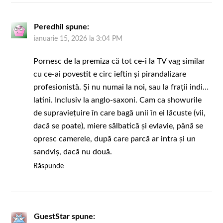
Peredhil
spune:
ianuarie 15, 2026 la 3:04 PM
Pornesc de la premiza că tot ce-i la TV vag similar
cu ce-ai povestit e circ ieftin și pirandalizare
profesionistă. Și nu numai la noi, sau la frații indi…
latini. Inclusiv la anglo-saxoni. Cam ca showurile
de supraviețuire în care bagă unii în ei lăcuste (vii,
dacă se poate), miere sălbatică și evlavie, până se
opresc camerele, după care parcă ar intra și un
sandviș, dacă nu două.
Răspunde
GuestStar
spune: