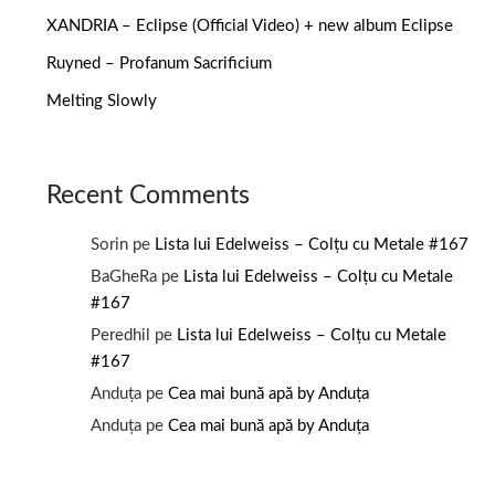
XANDRIA – Eclipse (Official Video) + new album Eclipse
Ruyned – Profanum Sacrificium
Melting Slowly
Recent Comments
Sorin
pe
Lista lui Edelweiss – Colțu cu Metale #167
BaGheRa
pe
Lista lui Edelweiss – Colțu cu Metale
#167
Peredhil
pe
Lista lui Edelweiss – Colțu cu Metale
#167
Anduța
pe
Cea mai bună apă by Anduța
Anduța
pe
Cea mai bună apă by Anduța