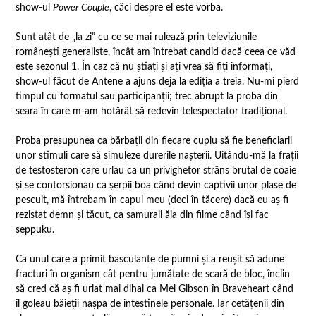
show-ul
Power Couple
, căci despre el este vorba.
Sunt atât de „la zi” cu ce se mai rulează prin televiziunile
românești generaliste, încât am întrebat candid dacă ceea ce văd
este sezonul 1. În caz că nu știați și ați vrea să fiți informați,
show-ul făcut de Antene a ajuns deja la ediția a treia. Nu-mi pierd
timpul cu formatul sau participanții; trec abrupt la proba din
seara în care m-am hotărât să redevin telespectator tradițional.
Proba presupunea ca bărbații din fiecare cuplu să fie beneficiarii
unor stimuli care să simuleze durerile nașterii. Uitându-mă la frații
de testosteron care urlau ca un privighetor strâns brutal de coaie
și se contorsionau ca șerpii boa când devin captivii unor plase de
pescuit, mă întrebam în capul meu (deci în tăcere) dacă eu aș fi
rezistat demn și tăcut, ca samuraii ăia din filme când își fac
seppuku.
Ca unul care a primit basculante de pumni și a reușit să adune
fracturi în organism cât pentru jumătate de scară de bloc, înclin
să cred că aș fi urlat mai dihai ca Mel Gibson în Braveheart când
îl goleau băieții nașpa de intestinele personale. Iar cetățenii din