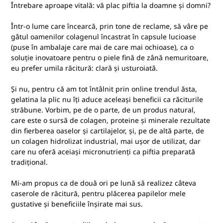
Întrebare aproape vitală: vă plac piftia la doamne și domni?
Într-o lume care încearcă, prin tone de reclame, să vâre pe
gâtul oamenilor colagenul încastrat în capsule lucioase
(puse în ambalaje care mai de care mai ochioase), ca o
soluție inovatoare pentru o piele fină de zână nemuritoare,
eu prefer umila răcitură: clară și usturoiată.
Și nu, pentru că am tot întâlnit prin online trendul ăsta,
gelatina la plic nu îți aduce aceleași beneficii ca răciturile
străbune. Vorbim, pe de o parte, de un produs natural,
care este o sursă de colagen, proteine și minerale rezultate
din fierberea oaselor și cartilajelor, și, pe de altă parte, de
un colagen hidrolizat industrial, mai ușor de utilizat, dar
care nu oferă aceiași micronutrienți ca piftia preparată
tradițional.
Mi-am propus ca de două ori pe lună să realizez câteva
caserole de răcitură, pentru plăcerea papilelor mele
gustative și beneficiile înșirate mai sus.