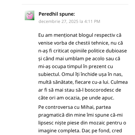
Peredhil
spune:
decembrie 27, 2025 la 4:11 PM
Eu am menționat blogul respectiv că
venise vorba de chestii tehnice, nu că
n-aș fi criticat opiniile politice dubioase
și când mai umblam pe acolo sau că
mi-aș ocupa timpul în prezent cu
subiectul. Omul îți închide ușa în nas,
multă sănătate, fiecare cu-a lui. Culmea
ar fi să mai stau să-l boscorodesc de
câte ori am ocazia, pe unde apuc.
Pe controversa cu Mihai, partea
pragmatică din mine îmi spune că-mi
lipsesc niște piese din mozaic pentru o
imagine completa. Dar, pe fond, cred