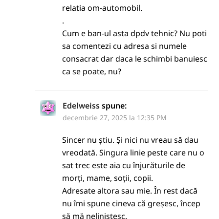
relatia om-automobil.
.
Cum e ban-ul asta dpdv tehnic? Nu poti
sa comentezi cu adresa si numele
consacrat dar daca le schimbi banuiesc
ca se poate, nu?
Edelweiss
spune:
decembrie 27, 2025 la 12:35 PM
Sincer nu știu. Și nici nu vreau să dau
vreodată. Singura linie peste care nu o
sat trec este aia cu înjurăturile de
morți, mame, soții, copii.
Adresate altora sau mie. În rest dacă
nu îmi spune cineva că greșesc, încep
să mă neliniștesc.