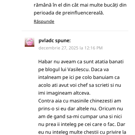
rămână în el din cât mai multe bucăți din
perioada de preinfluencereală.
Răspunde
pvladc
spune:
decembrie 27, 2025 la 12:16 PM
Habar nu aveam ca sunt atatia banati
pe blogul lui Vasilescu. Daca va
intalneam pe ici pe colo banuiam ca
acolo ati avut voi chef sa scrieti si nu
imi imagineam altceva.
Contra aia cu masinile chinezesti am
prins-o si eu dar altele nu. Oricum nu
am de gand sa-mi cumpar una si nici
nu prea ii inteleg pe cei care o fac. Dar
eu nu inteleg multe chestii cu privire la