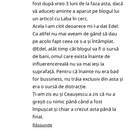
fost după vreo 3 luni de la faza asta, dacă
vă aduceți aminte a aparut pe blogul lui
un articol cu Laba în cerc.
Acela l-am citit deoarece mi l-a dat Edel.
Ca altfel nu mai aveam de gând să dau
pe acolo fapt ceea ce s-a și întâmplat.
@Edel, atât timp cât blogul va fi o sursă
de bani, omul care exista înainte de
influerencereală nu va mai ieși la
suprafață. Pentru că înainte nu era bad
for bussiness, nu trăia exclusiv din asta și
era o sursă de distracție.
Ți-am zis eu și Ceaușescu a zis că nu a
greșit cu nimic până când a fost
împușcat și chiar a crezut asta până la
final.
Răspunde