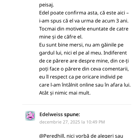
peisaj.
Edel poate confirma asta, că este aici –
i-am spus că el va urma de acum 3 ani.
Tocmai din motivele enuntate de catre
mine și de căfre el.
Eu sunt bine mersi, nu am găinile pe
gardul lui, nici el pe al meu. Indiferent
de ce părere are despre mine, din ce-ți
poți face o părere din ceva comentarii,
eu îl respect ca pe oricare individ pe
care l-am întâlnit online sau în afara lui.
Atât și nimic mai mult.
Edelweiss
spune:
decembrie 27, 2025 la 10:49 PM
@Peredhill, nici vorbă de alegeri sau