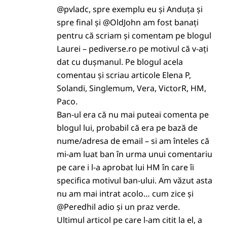
@pvladc, spre exemplu eu și Anduța și
spre final și @OldJohn am fost banați
pentru că scriam și comentam pe blogul
Laurei – pediverse.ro pe motivul că v-ați
dat cu dușmanul. Pe blogul acela
comentau și scriau articole Elena P,
Solandi, Singlemum, Vera, VictorR, HM,
Paco.
Ban-ul era că nu mai puteai comenta pe
blogul lui, probabil că era pe bază de
nume/adresa de email – si am înteles că
mi-am luat ban în urma unui comentariu
pe care i l-a aprobat lui HM în care îi
specifica motivul ban-ului. Am văzut asta
nu am mai intrat acolo… cum zice și
@Peredhil adio și un praz verde.
Ultimul articol pe care l-am citit la el, a