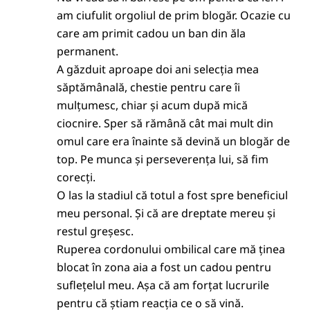
am ciufulit orgoliul de prim blogăr. Ocazie cu
care am primit cadou un ban din ăla
permanent.
A găzduit aproape doi ani selecția mea
săptămânală, chestie pentru care îi
mulțumesc, chiar și acum după mică
ciocnire. Sper să rămână cât mai mult din
omul care era înainte să devină un blogăr de
top. Pe munca și perseverența lui, să fim
corecți.
O las la stadiul că totul a fost spre beneficiul
meu personal. Și că are dreptate mereu și
restul greșesc.
Ruperea cordonului ombilical care mă ținea
blocat în zona aia a fost un cadou pentru
suflețelul meu. Așa că am forțat lucrurile
pentru că știam reacția ce o să vină.