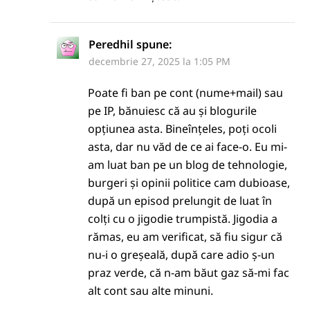
Peredhil
spune:
decembrie 27, 2025 la 1:05 PM
Poate fi ban pe cont (nume+mail) sau
pe IP, bănuiesc că au și blogurile
opțiunea asta. Bineînțeles, poți ocoli
asta, dar nu văd de ce ai face-o. Eu mi-
am luat ban pe un blog de tehnologie,
burgeri și opinii politice cam dubioase,
după un episod prelungit de luat în
colți cu o jigodie trumpistă. Jigodia a
rămas, eu am verificat, să fiu sigur că
nu-i o greșeală, după care adio ș-un
praz verde, că n-am băut gaz să-mi fac
alt cont sau alte minuni.