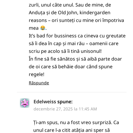
zurli, unul câte unul. Sau de mine, de
Anduța și de Old John, kindergarden
reasons – ori sunteți cu mine ori împotriva
mea
.
It’s bad for bussiness ca cineva cu greutate
să îi dea în cap și mai rău – oamenii care
scriu pe acolo să îi tină unisonul!
În fine să fie sănătos și să aibă parte doar
de oi care să behăie doar când spune
regele!
Răspunde
Edelweiss
spune:
decembrie 27, 2025 la 11:45 AM
Ți-am spus, nu a fost vreo surpriză. Ca
unul care l-a citit atâția ani sper să