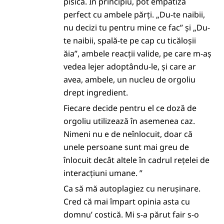
pisica. În principiu, pot empatiza
perfect cu ambele părți. „Du-te naibii,
nu decizi tu pentru mine ce fac” și „Du-
te naibii, spală-te pe cap cu ticăloșii
ăia”, ambele reacții valide, pe care m-aș
vedea lejer adoptându-le, și care ar
avea, ambele, un nucleu de orgoliu
drept ingredient.
Fiecare decide pentru el ce doză de
orgoliu utilizează în asemenea caz.
Nimeni nu e de neînlocuit, doar că
unele persoane sunt mai greu de
înlocuit decât altele în cadrul rețelei de
interacțiuni umane. ”
Ca să mă autoplagiez cu nerușinare.
Cred că mai împart opinia asta cu
domnu’ costică. Mi s-a părut fair s-o