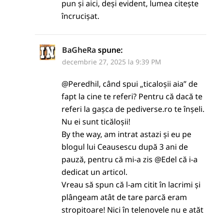
pun și aici, deși evident, lumea citește
încrucișat.
BaGheRa
spune:
decembrie 27, 2025 la 9:39 PM
@Peredhil, când spui „ticaloșii aia” de
fapt la cine te referi? Pentru că dacă te
referi la gașca de pediverse.ro te înșeli.
Nu ei sunt ticăloșii!
By the way, am intrat astazi și eu pe
blogul lui Ceausescu după 3 ani de
pauză, pentru că mi-a zis @Edel că i-a
dedicat un articol.
Vreau să spun că l-am citit în lacrimi și
plângeam atât de tare parcă eram
stropitoare! Nici în telenovele nu e atăt