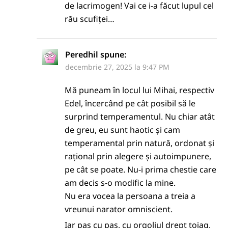
de lacrimogen! Vai ce i-a făcut lupul cel
rău scufiței…
Peredhil
spune:
decembrie 27, 2025 la 9:47 PM
Mă puneam în locul lui Mihai, respectiv
Edel, încercând pe cât posibil să le
surprind temperamentul. Nu chiar atât
de greu, eu sunt haotic și cam
temperamental prin natură, ordonat și
rațional prin alegere și autoimpunere,
pe cât se poate. Nu-i prima chestie care
am decis s-o modific la mine.
Nu era vocea la persoana a treia a
vreunui narator omniscient.
Iar pas cu pas, cu orgoliul drept toiag,