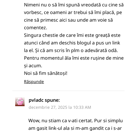
Nimeni nu o să îmi spună vreodată cu cine să
vorbesc, ce oameni ar trebui să îmi placă, pe
cine să primesc aici sau unde am voie să
comentez.
Singura chestie de care îmi este greață este
atunci când am deschis blogul a pus un link
la el. Și că am scris în plm o adevărată odă.
Pentru momentul ăla îmi este rușine de mine
și acum.
Noi să fim sănătoși!
Răspunde
pvladc
spune:
decembrie 27, 2025 la 10:33 AM
Wow, nu stiam ca v-ati certat. Pur si simplu
am gasit link-ul ala si m-am gandit ca i s-ar