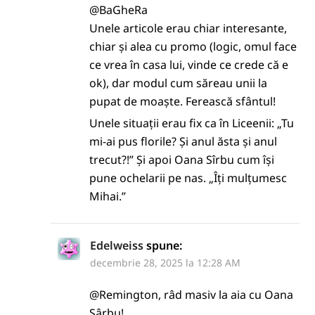
@BaGheRa
Unele articole erau chiar interesante,
chiar și alea cu promo (logic, omul face
ce vrea în casa lui, vinde ce crede că e
ok), dar modul cum săreau unii la
pupat de moaște. Ferească sfântul!
Unele situații erau fix ca în Liceenii: „Tu
mi-ai pus florile? Și anul ăsta și anul
trecut?!” Și apoi Oana Sîrbu cum își
pune ochelarii pe nas. „Îți mulțumesc
Mihai.”
Edelweiss
spune:
decembrie 28, 2025 la 12:28 AM
@Remington, râd masiv la aia cu Oana
Sârbu!