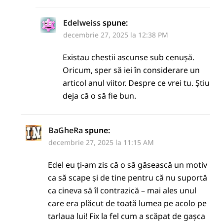
Edelweiss
spune:
decembrie 27, 2025 la 12:38 PM
Existau chestii ascunse sub cenușă.
Oricum, sper să iei în considerare un
articol anul viitor. Despre ce vrei tu. Știu
deja că o să fie bun.
BaGheRa
spune:
decembrie 27, 2025 la 11:15 AM
Edel eu ți-am zis că o să găsească un motiv
ca să scape și de tine pentru că nu suportă
ca cineva să îl contrazică – mai ales unul
care era plăcut de toată lumea pe acolo pe
tarlaua lui! Fix la fel cum a scăpat de gașca