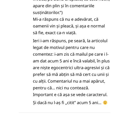
apare din plin și în comentariile
susținătorilor.”)
Mi-a răspuns că nu e adevărat, că
oamenii vin și pleacă, și așa e normal
să fie, exact ca-n viață.
Ieri i-am răspuns, pe seară, la articolul
legat de motivul pentru care nu
comentez: i-am zis că mailul pe care i l-
am dat acum 5 ani e încă valabil, în plus
are niște egocentrici ultra-agresivi și că
prefer să mă abțin să mă cert cu unii și
cu alții. Comentariul nu a mai apărut,
pentru că… nici nu contează.
Important e că așa se vede caracterul.
Și dacă nu l-aș fi „citit” acum 5 ani…