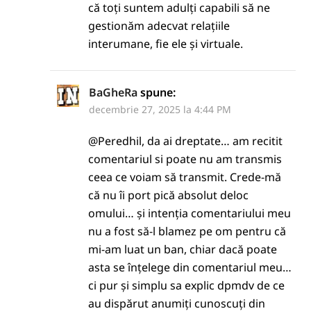
că toți suntem adulți capabili să ne
gestionăm adecvat relațiile
interumane, fie ele și virtuale.
BaGheRa
spune:
decembrie 27, 2025 la 4:44 PM
@Peredhil, da ai dreptate… am recitit
comentariul si poate nu am transmis
ceea ce voiam să transmit. Crede-mă
că nu îi port pică absolut deloc
omului… și intenția comentariului meu
nu a fost să-l blamez pe om pentru că
mi-am luat un ban, chiar dacă poate
asta se înțelege din comentariul meu…
ci pur și simplu sa explic dpmdv de ce
au dispărut anumiți cunoscuți din