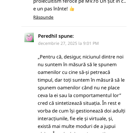
prolecultism feroce pe MV.ro Un șut în c..
e un pas înInte!
Răspunde
Peredhil
spune:
decembrie 27, 2025 la 9:01 PM
„Pentru că, desigur, niciunul dintre noi
nu suntem în măsură să le spunem
oamenilor cu cine să-și petreacă
timpul, dar toți suntem în măsură să le
spunem oamenilor când nu ne place
ceva la ei sau la comportamentul lor”
cred că sintetizează situația. În rest e
vorba de cum își gestionează doi adulți
interacțiunile, fie ele și virtuale, și,
există mai multe moduri de a jupui