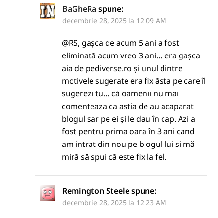
BaGheRa
spune:
decembrie 28, 2025 la 12:09 AM
@RS, gașca de acum 5 ani a fost
eliminată acum vreo 3 ani… era gașca
aia de pediverse.ro și unul dintre
motivele sugerate era fix ăsta pe care îl
sugerezi tu… că oamenii nu mai
comenteaza ca astia de au acaparat
blogul sar pe ei și le dau în cap. Azi a
fost pentru prima oara în 3 ani cand
am intrat din nou pe blogul lui si mă
miră să spui că este fix la fel.
Remington Steele
spune:
decembrie 28, 2025 la 12:23 AM