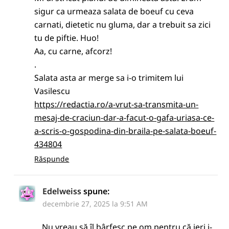
sigur ca urmeaza salata de boeuf cu ceva
carnati, dietetic nu gluma, dar a trebuit sa zici
tu de piftie. Huo!
Aa, cu carne, afcorz!
.
Salata asta ar merge sa i-o trimitem lui
Vasilescu
https://redactia.ro/a-vrut-sa-transmita-un-
mesaj-de-craciun-dar-a-facut-o-gafa-uriasa-ce-
a-scris-o-gospodina-din-braila-pe-salata-boeuf-
434804
Răspunde
Edelweiss
spune:
decembrie 27, 2025 la 9:51 AM
Nu vreau să îl bârfesc pe om pentru că ieri i-