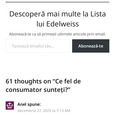
Descoperă mai multe la Lista
lui Edelweiss
Abonează-te ca să primești ultimele articole prin email.
TASTEAZĂ EMAILUL TĂU...
Abonează-te
61 thoughts on “
Ce fel de
consumator sunteți?
”
Anel
spune:
decembrie 27, 2025 la 7:13 AM