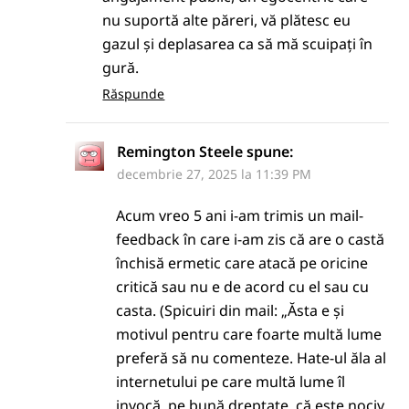
nu suportă alte păreri, vă plătesc eu
gazul și deplasarea ca să mă scuipați în
gură.
Răspunde
Remington Steele
spune:
decembrie 27, 2025 la 11:39 PM
Acum vreo 5 ani i-am trimis un mail-
feedback în care i-am zis că are o castă
închisă ermetic care atacă pe oricine
critică sau nu e de acord cu el sau cu
casta. (Spicuiri din mail: „Ăsta e și
motivul pentru care foarte multă lume
preferă să nu comenteze. Hate-ul ăla al
internetului pe care multă lume îl
invocă, pe bună dreptate, că este nociv,