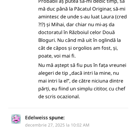
Probabil aș putea să-mi dedic timp, să
mă duc până la Păcatul Originar, să-mi
amintesc de unde s-au luat Laura (cred
?!?) și Mihai, dar chiar nu mi-aș da
doctoratul în Războiul celor Două
Bloguri. Nu când mă uit în oglindă la
cât de căpos și orgolios am fost, și,
poate, voi mai fi.
Nu mă aștept să fiu pus în fața vreunei
alegeri de tip „dacă intri la mine, nu
mai intri la el”, de către niciuna dintre
părți, eu fiind un simplu cititor, cu chef
de scris ocazional.
Edelweiss
spune:
decembrie 27, 2025 la 10:02 AM