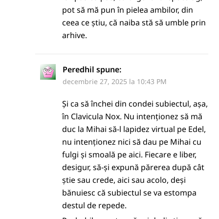
pot să mă pun în pielea ambilor, din
ceea ce știu, că naiba stă să umble prin
arhive.
Peredhil
spune:
decembrie 27, 2025 la 10:43 PM
Și ca să închei din condei subiectul, așa,
în Clavicula Nox. Nu intenționez să mă
duc la Mihai să-l lapidez virtual pe Edel,
nu intenționez nici să dau pe Mihai cu
fulgi și smoală pe aici. Fiecare e liber,
desigur, să-și expună părerea după cât
știe sau crede, aici sau acolo, deși
bănuiesc că subiectul se va estompa
destul de repede.