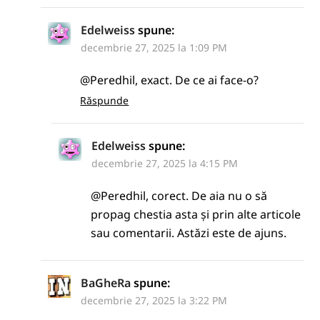
Edelweiss
spune:
decembrie 27, 2025 la 1:09 PM
@Peredhil, exact. De ce ai face-o?
Răspunde
Edelweiss
spune:
decembrie 27, 2025 la 4:15 PM
@Peredhil, corect. De aia nu o să
propag chestia asta și prin alte articole
sau comentarii. Astăzi este de ajuns.
BaGheRa
spune:
decembrie 27, 2025 la 3:22 PM