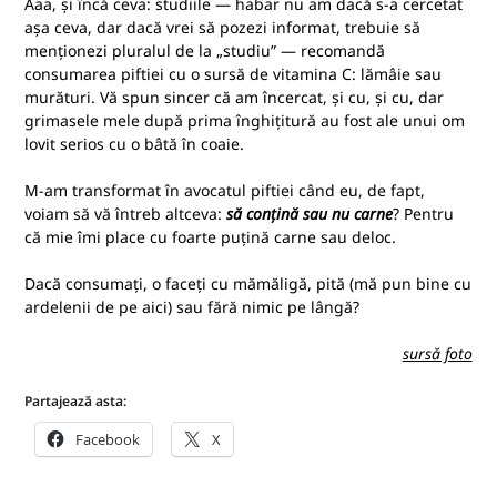
Aaa, și încă ceva: studiile — habar nu am dacă s-a cercetat
așa ceva, dar dacă vrei să pozezi informat, trebuie să
menționezi pluralul de la „studiu” — recomandă
consumarea piftiei cu o sursă de vitamina C: lămâie sau
murături. Vă spun sincer că am încercat, și cu, și cu, dar
grimasele mele după prima înghițitură au fost ale unui om
lovit serios cu o bâtă în coaie.
M-am transformat în avocatul piftiei când eu, de fapt,
voiam să vă întreb altceva:
să conțină sau nu carne
? Pentru
că mie îmi place cu foarte puțină carne sau deloc.
Dacă consumați, o faceți cu mămăligă, pită (mă pun bine cu
ardelenii de pe aici) sau fără nimic pe lângă?
sursă foto
Partajează asta:
Facebook
X