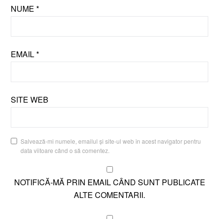
NUME
*
EMAIL
*
SITE WEB
Salvează-mi numele, emailul și site-ul web în acest navigator pentru
data viitoare când o să comentez.
NOTIFICĂ-MĂ PRIN EMAIL CÂND SUNT PUBLICATE
ALTE COMENTARII.