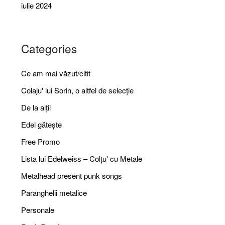
iulie 2024
Categories
Ce am mai văzut/citit
Colaju' lui Sorin, o altfel de selecție
De la alții
Edel gătește
Free Promo
Lista lui Edelweiss – Colțu' cu Metale
Metalhead present punk songs
Paranghelii metalice
Personale