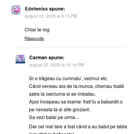
Edelweiss
spune:
august 22, 2025 la 9:15 PM
Chiar te rog.
Răspunde
Carman
spune:
august 22, 2025 la 10:14 PM
Si-o trăgeau cu cumnatu’, vecinul etc.
Când veneau aia de la.munca, chemau toată
satra la carciuma si se imbatau.
Apoi începeau sa toarne: frati’tu a babardit-o
pe nevasta-ta si alte grozavii.
Sa vezi batai pe urma…
Dar cel mai tare a fost când s-au batut pe tabla