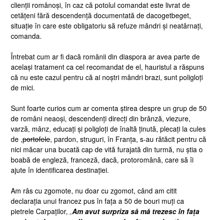
clienții românoși, în caz că potolul comandat este livrat de
cetățeni fără descendență documentată de dacogetbeget,
situație în care este obligatoriu să refuze mândri și neatârnați,
comanda.
Întrebat cum ar fi dacă românii din diaspora ar avea parte de
același tratament ca cel recomandat de el, hauristul a răspuns
că nu este cazul pentru că ai noștri mândri brazi, sunt poligloți
de mici.
Sunt foarte curios cum ar comenta știrea despre un grup de 50
de români neaoși, descendenți direcți din brânză, viezure,
varză, mânz, educați și poligloți de înaltă ținută, plecați la cules
de ,
portofele
, pardon, struguri, în Franța, s-au rătăcit pentru că
nici măcar una bucată cap de vită furajată din turmă, nu știa o
boabă de engleză, franceză, dacă, protoromână, care să îi
ajute în identificarea destinației.
Am râs cu zgomote, nu doar cu zgomot, când am citit
declarația unui francez pus în fața a 50 de bouri muți ca
pietrele Carpaților,
„
Am avut surpriza să mă trezesc în fața