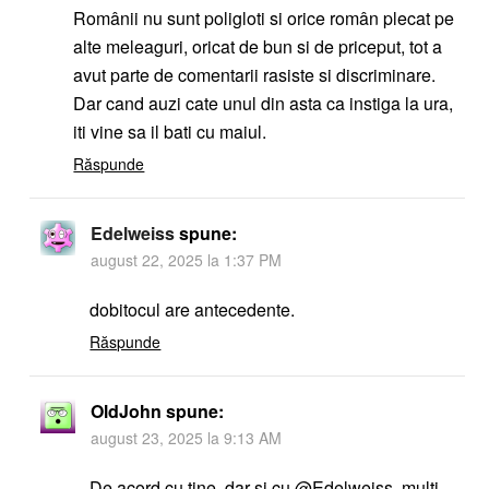
Românii nu sunt poligloti si orice român plecat pe
alte meleaguri, oricat de bun si de priceput, tot a
avut parte de comentarii rasiste si discriminare.
Dar cand auzi cate unul din asta ca instiga la ura,
iti vine sa il bati cu maiul.
Răspunde
Edelweiss
spune:
august 22, 2025 la 1:37 PM
dobitocul are antecedente.
Răspunde
OldJohn
spune:
august 23, 2025 la 9:13 AM
De acord cu tine, dar și cu @Edelweiss, mulți