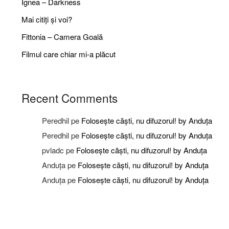
Ignea – Darkness
Mai citiți și voi?
Fittonia – Camera Goală
Filmul care chiar mi-a plăcut
Recent Comments
Peredhil
pe
Folosește căști, nu difuzorul! by Anduța
Peredhil
pe
Folosește căști, nu difuzorul! by Anduța
pvladc
pe
Folosește căști, nu difuzorul! by Anduța
Anduța
pe
Folosește căști, nu difuzorul! by Anduța
Anduța
pe
Folosește căști, nu difuzorul! by Anduța