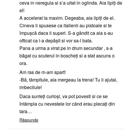
ceva in neregula si s’a uitat in oglinda. Aia lipiți de
el!
A accelerat la maxim. Degeaba, aia lipiți de el.
Cineva ii spusese ca italienii au pistoale si te
împușcă daca ii superi. S-a gândit ca aia s-au
ofticat ca i-a depășit si vor sa-l bata.
Pana a urma a virat pe in drum secundar , s-a
băgat cu scuterul in boscheți si a stat ascuns o
ora.
Am ras de m-am spart!
-Bă, tâmpitule, aia mergeau la trena! Tu ii ajutai,
imbecilule!
Daca sunteți curioși, va pot povesti si ce se
întâmpla cu nevestele lor când erau plecați din
tara…
Răspunde