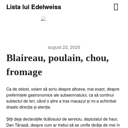
Lista lui Edelweiss
Lista lui Edelweiss
For truth, life, and heavy metal.
august 22, 2025
Blaireau, poulain, chou,
fromage
Ca de obicei, voiam să scriu despre altceva, mai exact, despre
preferințele gastronomice ale subsemnatului, ca să continui
subiectul de ieri, când o știre a tras macazul și mi-a schimbat
drastic direcția și atenția.
Știți deja declarațiile ticălosului de serviciu, deptutatul de haur,
Dan Tănasă, despre cum ar trebui să se umfle târâța de mei în