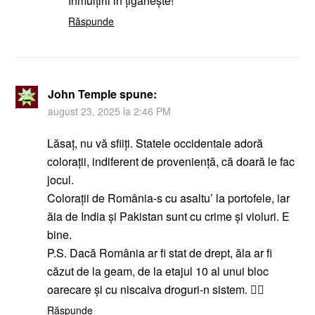
înmulțirii in țigănește!
Răspunde
John Temple
spune:
august 23, 2025 la 2:46 PM
Lăsaț, nu vă sfiiți. Statele occidentale adoră
colorații, indiferent de proveniență, că doară le fac
jocul.
Colorații de România-s cu asaltu’ la portofele, iar
ăia de India și Pakistan sunt cu crime și violuri. E
bine.
P.S. Dacă România ar fi stat de drept, ăla ar fi
căzut de la geam, de la etajul 10 al unui bloc
oarecare și cu niscaiva droguri-n sistem. 🤷‍♂️
Răspunde