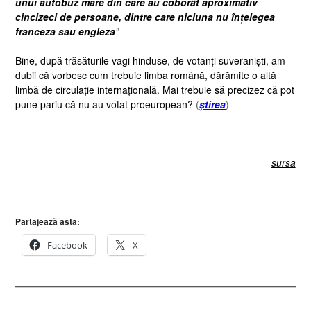
unui autobuz mare din care au coborât aproximativ
cincizeci de persoane, dintre care niciuna nu înțelegea
franceza sau engleza
”
Bine, după trăsăturile vagi hinduse, de votanți suveraniști, am
dubii că vorbesc cum trebuie limba română, dărămite o altă
limbă de circulație internațională. Mai trebuie să precizez că pot
pune pariu că nu au votat proeuropean?
(
știrea
)
sursa
Partajează asta:
Facebook
X