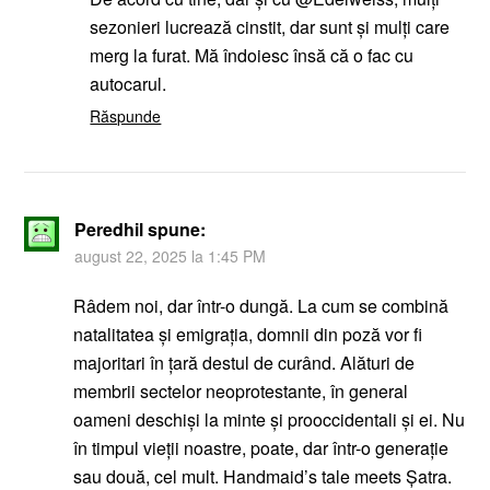
sezonieri lucrează cinstit, dar sunt și mulți care
merg la furat. Mă îndoiesc însă că o fac cu
autocarul.
Răspunde
Peredhil
spune:
august 22, 2025 la 1:45 PM
Râdem noi, dar într-o dungă. La cum se combină
natalitatea și emigrația, domnii din poză vor fi
majoritari în țară destul de curând. Alături de
membrii sectelor neoprotestante, în general
oameni deschiși la minte și prooccidentali și ei. Nu
în timpul vieții noastre, poate, dar într-o generație
sau două, cel mult. Handmaid’s tale meets Șatra.