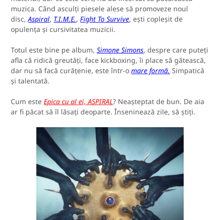
muzica. Când asculți piesele alese să promoveze noul
disc,
Aspiral
,
T.I.M.E.
,
Fight To Survive
, ești copleșit de
opulența și cursivitatea muzicii.
Totul este bine pe album,
Simone Simons
, despre care puteți
afla că ridică greutăți, face kickboxing, îi place să gătească,
dar nu să facă curățenie, este într-o
mare formă.
Simpatică
și talentată.
Cum este
Epica cu al ei, ASPIRAL
? Neașteptat de bun. De aia
ar fi păcat să îl lăsați deoparte. Înseninează zile, să știți.