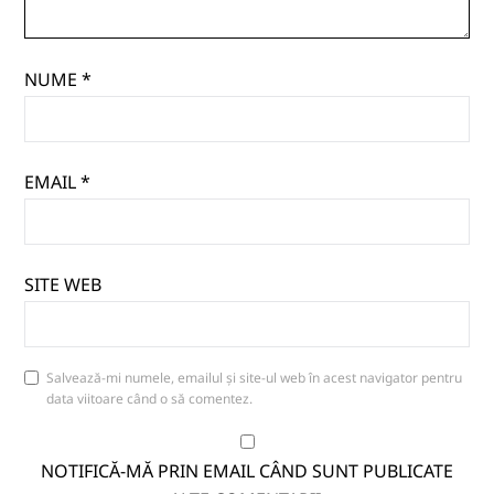
NUME
*
EMAIL
*
SITE WEB
Salvează-mi numele, emailul și site-ul web în acest navigator pentru
data viitoare când o să comentez.
NOTIFICĂ-MĂ PRIN EMAIL CÂND SUNT PUBLICATE