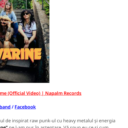
me (Official Video) | Napalm Records
.band
/
Facebook
ul de inspirat raw punk-ul cu heavy metalul și energia
ane”
pe l-am pus în așteptare. Vă spun eu ce și cum.