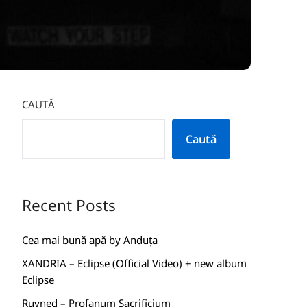
CAUTĂ
Caută
Recent Posts
Cea mai bună apă by Anduța
XANDRIA – Eclipse (Official Video) + new album
Eclipse
Ruyned – Profanum Sacrificium