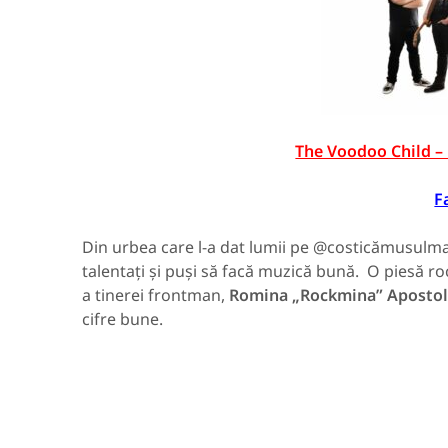
The Voodoo Child – 
F
Din urbea care l-a dat lumii pe @costicămusulman
talentați și puși să facă muzică bună. O piesă ro
a tinerei frontman,
Romina „Rockmina” Apostol
cifre bune.