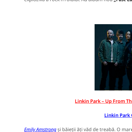
Linkin Park – Up From Th
Linkin Park 
Emily Amstrong
și băieții ăți văd de treabă. O ma