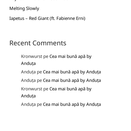
Melting Slowly
Iapetus – Red Giant (ft. Fabienne Erni)
Recent Comments
Kronwurst
pe
Cea mai bună apă by
Anduța
Anduța
pe
Cea mai bună apă by Anduța
Anduța
pe
Cea mai bună apă by Anduța
Kronwurst
pe
Cea mai bună apă by
Anduța
Anduța
pe
Cea mai bună apă by Anduța