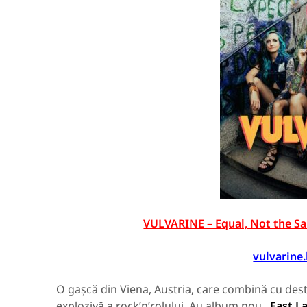
VULVARINE – Equal, Not the Sa
vulvarine
O gașcă din Viena, Austria, care combină cu dest
explozivă a rock’n’rolului. Au album nou
„Fast L