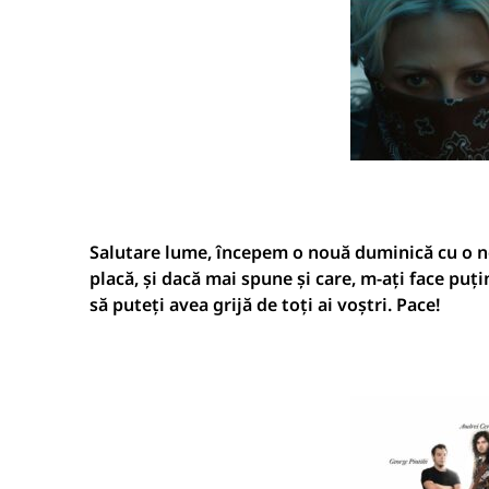
Salutare lume, începem o nouă duminică cu o nou
placă, și dacă mai spune și care, m-ați face puțin
să puteți avea grijă de toți ai voștri. Pace!