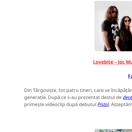
Lovebite – Joc Mu
F
Din Târgoviște, tot patru tineri, care se încăpâțân
generație. După ce s-au prezentat destul de
dece
primește videoclip după debutul
Pistol
.
Așteptăm