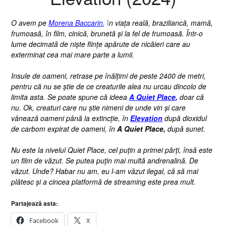
O avem pe
Morena Baccarin
,
î
n viața reală, braziliancă, mamă,
frumoasă, în film, cinică, brunetă și la fel de frumoasă. Într-o
lume decimată de niște ființe apărute de nicăieri care au
exterminat cea mai mare parte a lumii.
Insule de oameni, retrase pe înălțimi de peste 2400 de metri,
pentru că nu se știe de ce creaturile alea nu urcau dincolo de
limita asta. Se
poate spune că ideea
A Quiet Place
,
doar că
nu. Ok, creaturi care nu știe nimeni de unde vin și care
vânează oameni până la extincție, în
Elevation
după dioxidul
de carbom expirat de oameni, în
A Quiet Place,
după sunet.
Nu este la nivelul
Quiet Place
, cel puțin a primei părți, însă este
un film de văzut. Se putea puțin mai multă andrenalină. De
văzut. Unde? Habar nu am, eu l-am văzut ilegal, că să mai
plătesc și a cincea platformă de streaming este prea mult.
Partajează asta:
Facebook
X