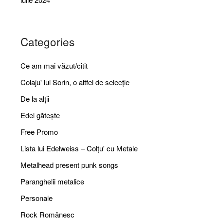
Categories
Ce am mai văzut/citit
Colaju' lui Sorin, o altfel de selecție
De la alții
Edel gătește
Free Promo
Lista lui Edelweiss – Colțu' cu Metale
Metalhead present punk songs
Paranghelii metalice
Personale
Rock Românesc