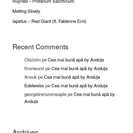
Ruyned – Profanum Sacrificium
Melting Slowly
Iapetus – Red Giant (ft. Fabienne Erni)
Recent Comments
OldJohn
pe
Cea mai bună apă by Anduța
Kronwurst
pe
Cea mai bună apă by Anduța
Anouk
pe
Cea mai bună apă by Anduța
Edelweiss
pe
Cea mai bună apă by Anduța
georgelzerozerosapte
pe
Cea mai bună apă by
Anduța
Archives