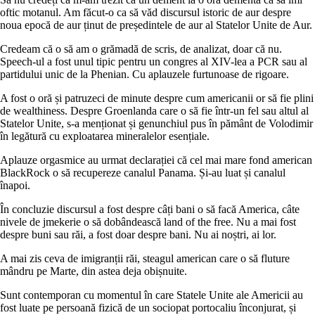
oftic motanul. Am făcut-o ca să văd discursul istoric de aur despre
noua epocă de aur ținut de președintele de aur al Statelor Unite de Aur.
Credeam că o să am o grămadă de scris, de analizat, doar că nu.
Speech-ul a fost unul tipic pentru un congres al XIV-lea a PCR sau al
partidului unic de la Phenian. Cu aplauzele furtunoase de rigoare.
A fost o oră și patruzeci de minute despre cum americanii or să fie plini
de wealthiness. Despre Groenlanda care o să fie într-un fel sau altul al
Statelor Unite, s-a menționat și genunchiul pus în pământ de Volodimir
în legătură cu exploatarea mineralelor esențiale.
Aplauze orgasmice au urmat declarației că cel mai mare fond american
BlackRock o să recupereze canalul Panama. Și-au luat și canalul
înapoi.
În concluzie discursul a fost despre câți bani o să facă America, câte
nivele de jmekerie o să dobândească land of the free. Nu a mai fost
despre buni sau răi, a fost doar despre bani. Nu ai noștri, ai lor.
A mai zis ceva de imigranții răi, steagul american care o să fluture
mândru pe Marte, din astea deja obișnuite.
Sunt contemporan cu momentul în care Statele Unite ale Americii au
fost luate pe persoană fizică de un sociopat portocaliu înconjurat, și