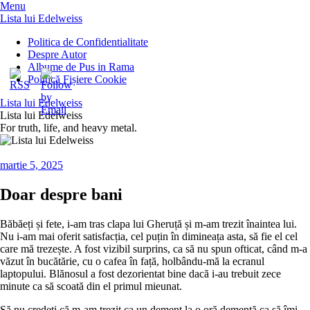
Menu
Lista lui Edelweiss
Politica de Confidentialitate
Despre Autor
Albume de Pus in Rama
Politică Fișiere Cookie
Lista lui Edelweiss
Lista lui Edelweiss
For truth, life, and heavy metal.
martie 5, 2025
Doar despre bani
Băbăeți și fete, i-am tras clapa lui Gheruță și m-am trezit înaintea lui.
Nu i-am mai oferit satisfacția, cel puțin în dimineața asta, să fie el cel
care mă trezește. A fost vizibil surprins, ca să nu spun ofticat, când m-a
văzut în bucătărie, cu o cafea în față, holbându-mă la ecranul
laptopului. Blănosul a fost dezorientat bine dacă i-au trebuit zece
minute ca să scoată din el primul mieunat.
Să nu credeți că m-am trezit ca un dement la o oră dementă ca să îmi