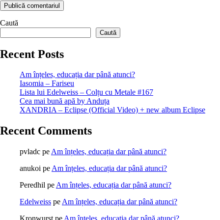
Caută
Caută
Recent Posts
Am înțeles, educația dar până atunci?
Iasomia – Fariseu
Lista lui Edelweiss – Colțu cu Metale #167
Cea mai bună apă by Anduța
XANDRIA – Eclipse (Official Video) + new album Eclipse
Recent Comments
pvladc
pe
Am înțeles, educația dar până atunci?
anukoi
pe
Am înțeles, educația dar până atunci?
Peredhil
pe
Am înțeles, educația dar până atunci?
Edelweiss
pe
Am înțeles, educația dar până atunci?
Kronwurst
pe
Am înțeles, educația dar până atunci?