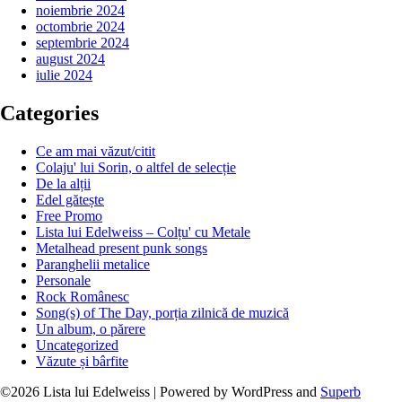
noiembrie 2024
octombrie 2024
septembrie 2024
august 2024
iulie 2024
Categories
Ce am mai văzut/citit
Colaju' lui Sorin, o altfel de selecție
De la alții
Edel gătește
Free Promo
Lista lui Edelweiss – Colțu' cu Metale
Metalhead present punk songs
Paranghelii metalice
Personale
Rock Românesc
Song(s) of The Day, porția zilnică de muzică
Un album, o părere
Uncategorized
Văzute și bârfite
©2026 Lista lui Edelweiss
| Powered by WordPress and
Superb