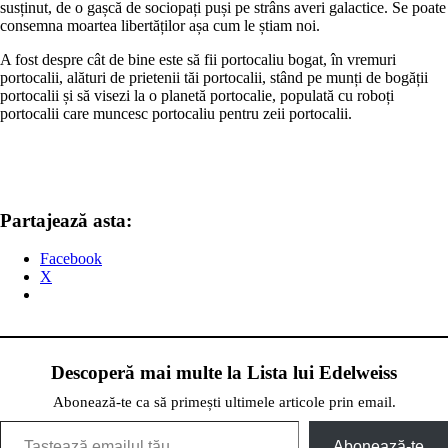
susținut, de o gașcă de sociopați puși pe strâns averi galactice. Se poate
consemna moartea libertăților așa cum le știam noi.
A fost despre cât de bine este să fii portocaliu bogat, în vremuri
portocalii, alături de prietenii tăi portocalii, stând pe munți de bogății
portocalii și să visezi la o planetă portocalie, populată cu roboți
portocalii care muncesc portocaliu pentru zeii portocalii.
Partajează asta:
Facebook
X
Descoperă mai multe la Lista lui Edelweiss
Abonează-te ca să primești ultimele articole prin email.
Tastează emailul tău...
Abonează-te