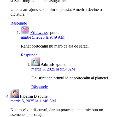
si Kim Jong Un au de castigat aici.
Uite ca am ajuns sa o traim si pe asta. America devine o
dictatura.
Răspunde
Edelweiss
spune:
martie 5, 2025 la 9:49 AM
Rahat portocaliu nu maro ca ăla de săraci.
Răspunde
AdinaE
spune:
martie 5, 2025 la 9:54 AM
Da, sfintit de primul idiot portocaliu al planetei.
Răspunde
Florina B
spune:
martie 5, 2025 la 11:46 AM
Nu am văzut discursul, dar nu poate spune nimic bun un
asemenea personaj.