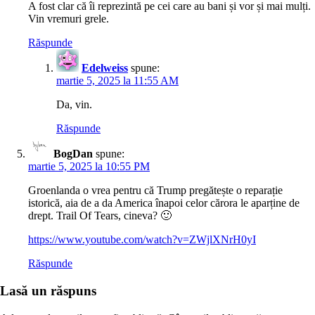
A fost clar că îi reprezintă pe cei care au bani și vor și mai mulți.
Vin vremuri grele.
Răspunde
Edelweiss
spune:
martie 5, 2025 la 11:55 AM
Da, vin.
Răspunde
BogDan
spune:
martie 5, 2025 la 10:55 PM
Groenlanda o vrea pentru că Trump pregătește o reparație
istorică, aia de a da America înapoi celor cărora le aparține de
drept. Trail Of Tears, cineva? 🙂
https://www.youtube.com/watch?v=ZWjlXNrH0yI
Răspunde
Lasă un răspuns