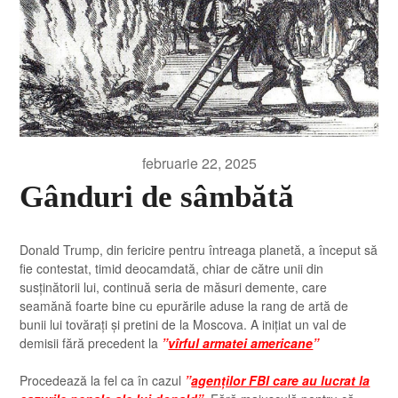
februarie 22, 2025
Gânduri de sâmbătă
Donald Trump, din fericire pentru întreaga planetă, a început să
fie contestat, timid deocamdată, chiar de către unii din
susținătorii lui, continuă seria de măsuri demente, care
seamănă foarte bine cu epurările aduse la rang de artă de
bunii lui tovărați și pretini de la Moscova. A inițiat un val de
demisii fără precedent la
”
vîrful armatei americane
”
Procedează la fel ca în cazul
”
agenților FBI care au lucrat la