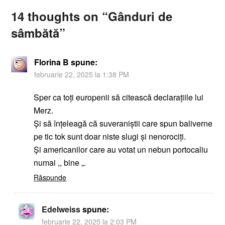
14 thoughts on “
Gânduri de
sâmbătă
”
Florina B
spune:
februarie 22, 2025 la 1:38 PM
Sper ca toți europenii să citească declarațiile lui
Merz.
Și să înțeleagă că suveraniștii care spun baliverne
pe tic tok sunt doar niste slugi și nenorociți.
Și americanilor care au votat un nebun portocaliu
numai ,, bine „.
Răspunde
Edelweiss
spune:
februarie 22, 2025 la 2:03 PM