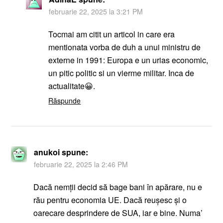
februarie 22, 2025 la 3:21 PM
Tocmai am citit un articol in care era
mentionata vorba de duh a unui ministru de
externe in 1991: Europa e un urias economic,
un pitic politic si un vierme militar. Inca de
actualitate😀.
Răspunde
anukoi
spune:
februarie 22, 2025 la 2:46 PM
Dacă nemții decid să bage bani în apărare, nu e
rău pentru economia UE. Dacă reușesc și o
oarecare desprindere de SUA, iar e bine. Numa’