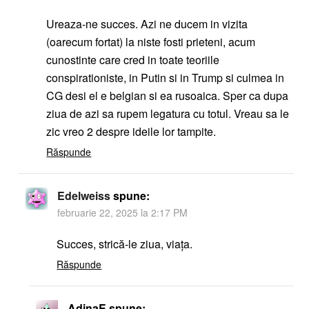
Ureaza-ne succes. Azi ne ducem in vizita
(oarecum fortat) la niste fosti prieteni, acum
cunostinte care cred in toate teoriile
conspirationiste, in Putin si in Trump si culmea in
CG desi el e belgian si ea rusoaica. Sper ca dupa
ziua de azi sa rupem legatura cu totul. Vreau sa le
zic vreo 2 despre ideile lor tampite.
Răspunde
Edelweiss
spune:
februarie 22, 2025 la 2:17 PM
Succes, strică-le ziua, viața.
Răspunde
AdinaE
spune: