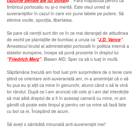
cazurile penale ale lui donal
d”
. Fără majusculă pentru că
limbricul portocaliu nu și-o merită. Este visul umed al
suveraniștilor în cazul în care vor pune labele pe putere. Să
elimine vocile, opoziția, libertatea.
Se pare că nemții sunt din ce în ce mai deranjați de atitudinea
de vechil pe plantațiile de bumbac a unuia ca
”
J.D. Vance
”
.
Amestecul brutal al administrației portocalii în politica internă a
statelor europene, începe să pună procente în dreptul lui
”
Friedrich Merz
”
. Blasen AfD. Sper ca să o luaț în mufă.
Săptămâna trecută am fost luat prin surprindere de o tenie care
știind ce orientare anti-suveranistă am, m-a amenințat că o să
fiu pus eu și alții ca mine în genunchi, atunci când o să le vină
lor rândul. După ce l-am aruncat cât colo și i-am dat interdicție
să mai aibă dreptul de a fi în aceeași cameră cu mine, m-am
gândit că poate este timpul și pentru cei ca mine să facă liste
cu boi ca ei. Începând de acum.
Să aveți o sâmbătă minunată anti-suvereniștii mei”