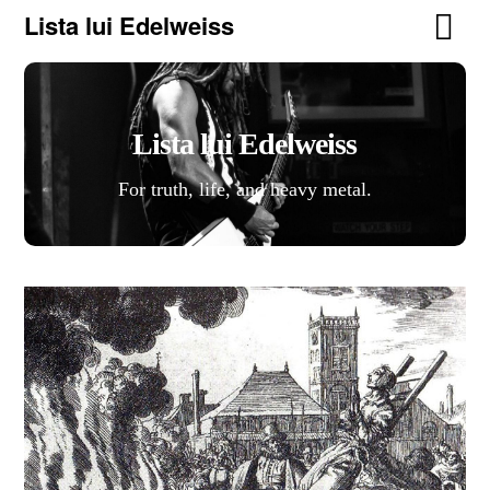
Lista lui Edelweiss
Lista lui Edelweiss
For truth, life, and heavy metal.