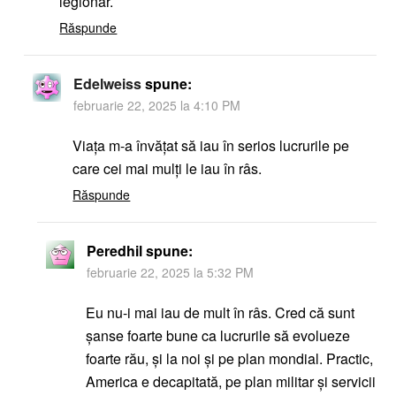
legionar.
Răspunde
Edelweiss
spune:
februarie 22, 2025 la 4:10 PM
Viața m-a învățat să iau în serios lucrurile pe
care cei mai mulți le iau în râs.
Răspunde
Peredhil
spune:
februarie 22, 2025 la 5:32 PM
Eu nu-i mai iau de mult în râs. Cred că sunt
șanse foarte bune ca lucrurile să evolueze
foarte rău, și la noi și pe plan mondial. Practic,
America e decapitată, pe plan militar și servicii