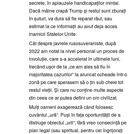
secrete, în aplauzele handicapaților mintal.
Dacă mâine crapă Trump și restul sunt zburați
în șuturi, va dura să fie reparat răul, sau
estimat la ce informații au avut deja acces
inamicii Statelor Unite.
Cât despre javrele rusosuveraniste, după
2022 am notat la nivel personal un proces de
involuție, care s-a accelerat în ultimele luni,
trecând ușor de la „ce am ales să fiu în
majoritatea cazurilor” la aruncat ocheade într-o
zonă pe care sperasem să o țin sub cheie tot
restul vieții. Și care nu conține multe aspecte
din ceea ce ar putea defini un om civilizat.
Mulți oameni exagerează când folosesc
cuvântul „ură”. Puși în fața oportunității de a
distruge obiectul „urii”, fără vreo consecință pe
plan legal (sau spiritual, pentru cei îngrijorați