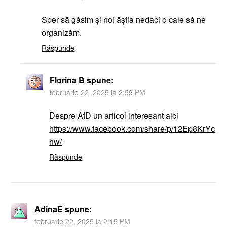
Sper să găsim și noi ăștia nedaci o cale să ne
organizăm.
Răspunde
Florina B
spune:
februarie 22, 2025 la 2:59 PM
Despre AfD un articol interesant aici
https://www.facebook.com/share/p/12Ep8KrYc
hw/
Răspunde
AdinaE
spune:
februarie 22, 2025 la 2:15 PM