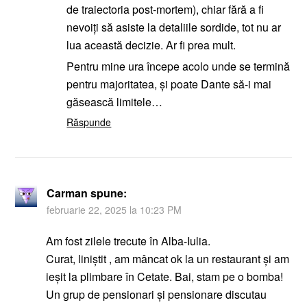
de traiectoria post-mortem), chiar fără a fi
nevoiți să asiste la detaliile sordide, tot nu ar
lua această decizie. Ar fi prea mult.
Pentru mine ura începe acolo unde se termină
pentru majoritatea, și poate Dante să-i mai
găsească limitele…
Răspunde
Carman
spune:
februarie 22, 2025 la 10:23 PM
Am fost zilele trecute în Alba-Iulia.
Curat, liniștit , am mâncat ok la un restaurant și am
ieșit la plimbare în Cetate. Bai, stam pe o bomba!
Un grup de pensionari și pensionare discutau