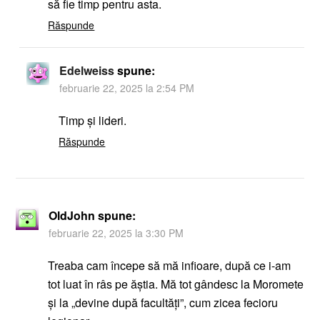
să fie timp pentru asta.
Răspunde
Edelweiss
spune:
februarie 22, 2025 la 2:54 PM
Timp și lideri.
Răspunde
OldJohn
spune:
februarie 22, 2025 la 3:30 PM
Treaba cam începe să mă infioare, după ce i-am
tot luat în râs pe ăștia. Mă tot gândesc la Moromete
și la „devine după facultăți”, cum zicea fecioru