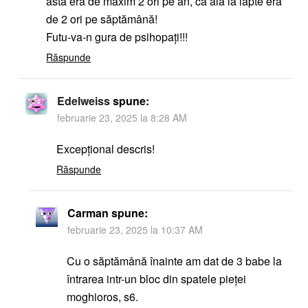
asta era de maxim 2 ori pe an, ca ala la lapte era
de 2 ori pe săptămână!
Futu-va-n gura de psihopați!!!
Răspunde
Edelweiss
spune:
februarie 23, 2025 la 8:28 AM
Excepțional descris!
Răspunde
Carman
spune:
februarie 23, 2025 la 10:37 AM
Cu o săptămână înainte am dat de 3 babe la
întrarea intr-un bloc din spatele pieței
moghioros, s6.