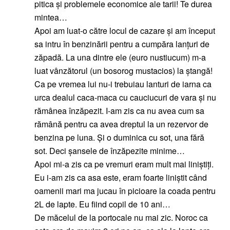
pitica și problemele economice ale tarii! Te durea
mintea…
Apoi am luat-o către locul de cazare și am început
sa intru în benzinării pentru a cumpăra lanțuri de
zăpadă. La una dintre ele (euro nustiucum) m-a
luat vânzătorul (un bosorog mustacios) la ștangă!
Ca pe vremea lui nu-i trebuiau lanturi de iarna ca
urca dealul caca-maca cu cauciucuri de vara și nu
rămânea înzăpezit. I-am zis ca nu avea cum sa
rămână pentru ca avea dreptul la un rezervor de
benzina pe luna. Și o duminica cu sot, una fără
sot. Deci șansele de înzăpezite minime…
Apoi mi-a zis ca pe vremuri eram mult mai liniștiți.
Eu i-am zis ca asa este, eram foarte liniștit când
oamenii mari ma jucau în picioare la coada pentru
2L de lapte. Eu fiind copil de 10 ani…
De măcelul de la portocale nu mai zic. Noroc ca