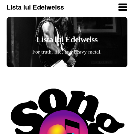
Lista lui Edelweiss
Lista lui Edelweiss
For truth, life, and heavy metal.