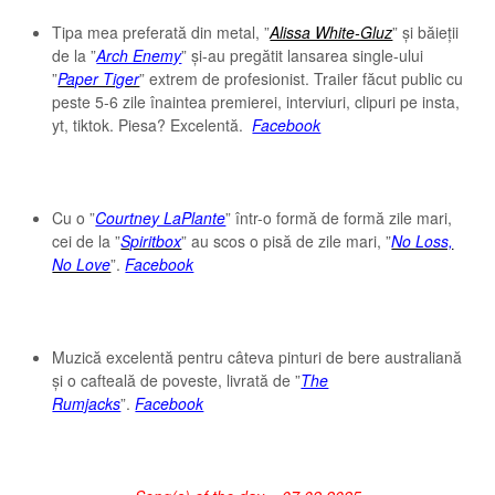
Tipa mea preferată din metal, ”
Alissa White-Gluz
” și băieții
de la ”
Arch Enemy
” și-au pregătit lansarea single-ului
”
Paper Tiger
” extrem de profesionist. Trailer făcut public cu
peste 5-6 zile înaintea premierei, interviuri, clipuri pe insta,
yt, tiktok. Piesa? Excelentă.
Facebook
Cu o ”
Courtney LaPlante
” într-o formă de formă zile mari,
cei de la ”
Spiritbox
” au scos o pisă de zile mari, ”
No Loss,
No Love
”.
Facebook
Muzică excelentă pentru câteva pinturi de bere australiană
și o cafteală de poveste, livrată de ”
The
Rumjacks
”.
Facebook