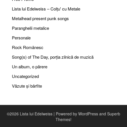
Lista lui Edelweiss – Colțu' cu Metale
Metalhead present punk songs
Paranghelii metalice
Personale
Rock Românesc
Song(s) of The Day, porția zilnică de muzică
Un album, o părere
Uncategorized
Văzute și bârfite
©2026 Lista lui Edelweiss
| Powered by WordPress and
Superb
Themes!