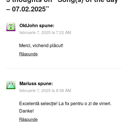
– 07.02.2025
”
OldJohn
spune:
februarie 7, 2025 la 7:22 AM
Merci, vichend plăcut!
Răspunde
Mariuss
spune:
februarie 7, 2025 la 8:58 AM
Excelentă selecție! La fix pentru o zi de vineri.
Danke!
Răspunde