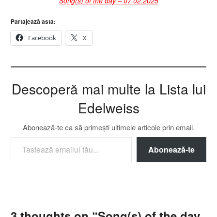
Song(s) of the day – 07.02.2025
Partajează asta:
Facebook
X
Descoperă mai multe la Lista lui
Edelweiss
Abonează-te ca să primești ultimele articole prin email.
TASTEAZĂ EMAILUL TĂU...
Abonează-te
3 thoughts on “
Song(s) of the day