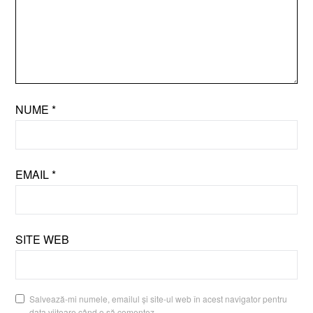
NUME
*
EMAIL
*
SITE WEB
Salvează-mi numele, emailul și site-ul web în acest navigator pentru
data viitoare când o să comentez.