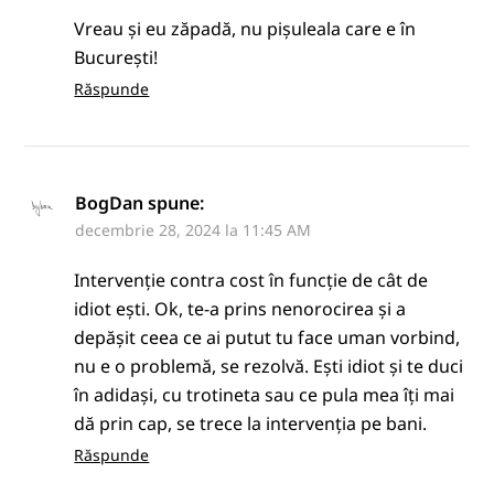
Vreau și eu zăpadă, nu pișuleala care e în
București!
Răspunde
BogDan
spune:
decembrie 28, 2024 la 11:45 AM
Intervenție contra cost în funcție de cât de
idiot ești. Ok, te-a prins nenorocirea și a
depășit ceea ce ai putut tu face uman vorbind,
nu e o problemă, se rezolvă. Ești idiot și te duci
în adidași, cu trotineta sau ce pula mea îți mai
dă prin cap, se trece la intervenția pe bani.
Răspunde