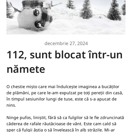
decembrie 27, 2024
112, sunt blocat într-un
nămete
O chestie mișto care mai îndulcește imaginea a bucăților
de plămâni, pe care le-am expulzat pe toți pereții din casă,
în timpul sesiunilor lungi de tuse, este că s-a apucat de
nins.
Ninge pufos, liniștit, fără să ca fulgilor să le fie zdruncinată
căderea de rafale răutăcioase de vânt. Este cam cald să
sper că fulgii ăștia o să învelească în alb străzile. Mi-ar