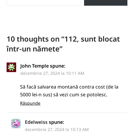
10 thoughts on “
112, sunt blocat
într-un nămete
”
John Temple
spune:
decembrie 27, 2024 la 10:11 AM
Să facă salvarea montană contra cost (de la
5000 lei-n sus) să vezi cum se potolesc.
Răspunde
Edelweiss
spune:
decembrie 27, 2024 la 10:13 AM