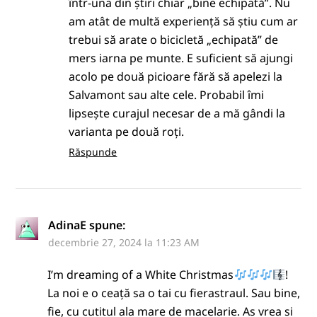
într-una din știri chiar „bine echipată”. Nu
am atât de multă experiență să știu cum ar
trebui să arate o bicicletă „echipată” de
mers iarna pe munte. E suficient să ajungi
acolo pe două picioare fără să apelezi la
Salvamont sau alte cele. Probabil îmi
lipsește curajul necesar de a mă gândi la
varianta pe două roți.
Răspunde
AdinaE
spune:
decembrie 27, 2024 la 11:23 AM
I’m dreaming of a White Christmas
!
La noi e o ceață sa o tai cu fierastraul. Sau bine,
fie, cu cutitul ala mare de macelarie. As vrea si