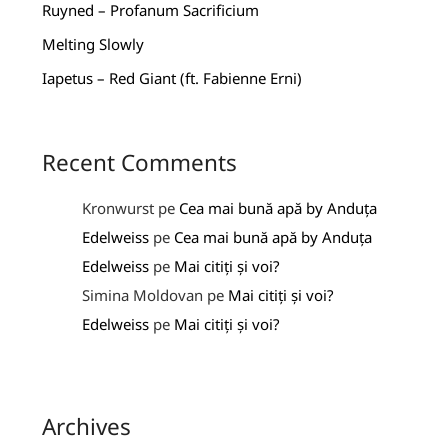
Ruyned – Profanum Sacrificium
Melting Slowly
Iapetus – Red Giant (ft. Fabienne Erni)
Recent Comments
Kronwurst
pe
Cea mai bună apă by Anduța
Edelweiss
pe
Cea mai bună apă by Anduța
Edelweiss
pe
Mai citiți și voi?
Simina Moldovan
pe
Mai citiți și voi?
Edelweiss
pe
Mai citiți și voi?
Archives