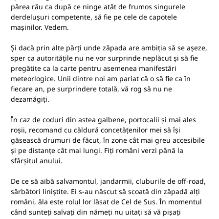
părea rău ca după ce ninge atât de frumos singurele
derdelușuri competente, să fie pe cele de capotele
mașinilor. Vedem.
Și dacă prin alte părți unde zăpada are ambiția să se așeze,
sper ca autoritățile nu ne vor surprinde neplăcut și să fie
pregătite ca la carte pentru asemenea manifestări
meteorlogice. Unii dintre noi am pariat că o să fie ca în
fiecare an, pe surprindere totală, vă rog să nu ne
dezamăgiți.
În caz de coduri din astea galbene, portocalii și mai ales
roșii, recomand cu căldură concetățenilor mei să își
găsească drumuri de făcut, în zone cât mai greu accesibile
și pe distanțe cât mai lungi. Fiți români verzi până la
sfârșitul anului.
De ce să aibă salvamontul, jandarmii, cluburile de off-road,
sărbători liniștite. Ei s-au născut să scoată din zăpadă alți
români, ăla este rolul lor lăsat de Cel de Sus. În momentul
când sunteți salvați din nămeți nu uitați să vă pișați