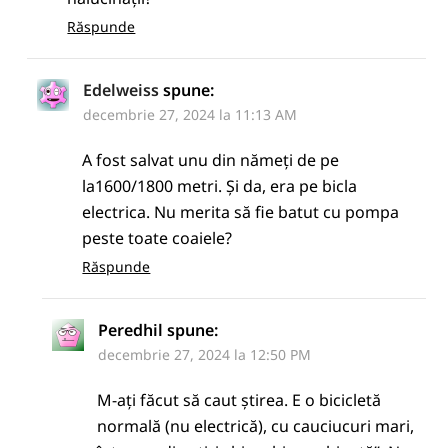
Răspunde
Edelweiss
spune:
decembrie 27, 2024 la 11:13 AM
A fost salvat unu din nămeți de pe
la1600/1800 metri. Și da, era pe bicla
electrica. Nu merita să fie batut cu pompa
peste toate coaiele?
Răspunde
Peredhil
spune:
decembrie 27, 2024 la 12:50 PM
M-ați făcut să caut știrea. E o bicicletă
normală (nu electrică), cu cauciucuri mari,