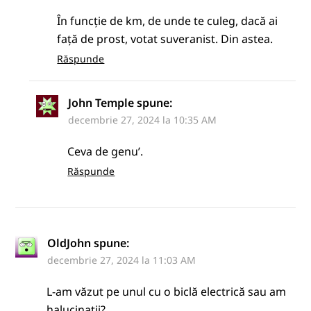
În funcție de km, de unde te culeg, dacă ai
față de prost, votat suveranist. Din astea.
Răspunde
John Temple
spune:
decembrie 27, 2024 la 10:35 AM
Ceva de genu’.
Răspunde
OldJohn
spune:
decembrie 27, 2024 la 11:03 AM
L-am văzut pe unul cu o biclă electrică sau am
halucinații?