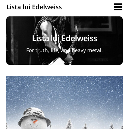
Lista lui Edelweiss
Lista lui Edelweiss
For truth, life, and heavy metal.