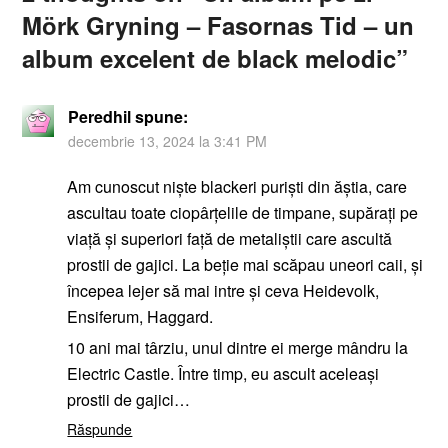
Mörk Gryning – Fasornas Tid – un
album excelent de black melodic
”
Peredhil
spune:
decembrie 13, 2024 la 3:41 PM
Am cunoscut niște blackeri puriști din ăștia, care
ascultau toate ciopârțelile de timpane, supărați pe
viață și superiori față de metaliștii care ascultă
prostii de gajici. La beție mai scăpau uneori caii, și
începea lejer să mai intre și ceva Heidevolk,
Ensiferum, Haggard.
10 ani mai târziu, unul dintre ei merge mândru la
Electric Castle. Între timp, eu ascult aceleași
prostii de gajici…
Răspunde