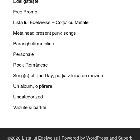
Edel gătește
Free Promo
Lista lui Edelweiss – Colțu' cu Metale
Metalhead present punk songs
Paranghelii metalice
Personale
Rock Românesc
Song(s) of The Day, porția zilnică de muzică
Un album, o părere
Uncategorized
Văzute și bârfite
©2026 Lista lui Edelweiss
| Powered by WordPress and
Superb