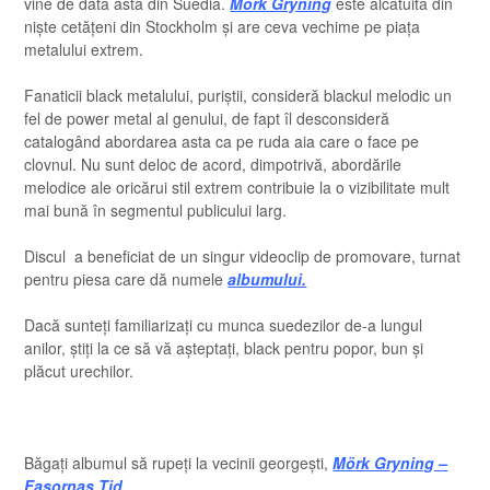
vine de data asta din Suedia.
Mörk Gryning
este alcătuită din
niște cetățeni din Stockholm și are ceva vechime pe piața
metalului extrem.
Fanaticii black metalului, puriștii, consideră blackul melodic un
fel de power metal al genului, de fapt îl desconsideră
catalogând abordarea asta ca pe ruda aia care o face pe
clovnul. Nu sunt deloc de acord, dimpotrivă, abordările
melodice ale oricărui stil extrem contribuie la o vizibilitate mult
mai bună în segmentul publicului larg.
Discul a beneficiat de un singur videoclip de promovare, turnat
pentru piesa care dă numele
albumului.
Dacă sunteți familiarizați cu munca suedezilor de-a lungul
anilor, știți la ce să vă așteptați, black pentru popor, bun și
plăcut urechilor.
Băgați albumul să rupeți la vecinii georgești,
Mörk Gryning –
Fasornas Tid