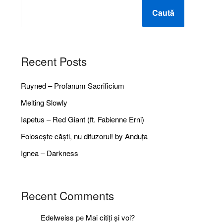
Caută
Recent Posts
Ruyned – Profanum Sacrificium
Melting Slowly
Iapetus – Red Giant (ft. Fabienne Erni)
Folosește căști, nu difuzorul! by Anduța
Ignea – Darkness
Recent Comments
Edelweiss
pe
Mai citiți și voi?