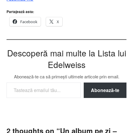
Partajează asta:
Facebook
X
Descoperă mai multe la Lista lui
Edelweiss
Abonează-te ca să primești ultimele articole prin email.
TASTEAZĂ EMAILUL TĂU...
Abonează-te
2 thoughts on “
Un album pe zi –