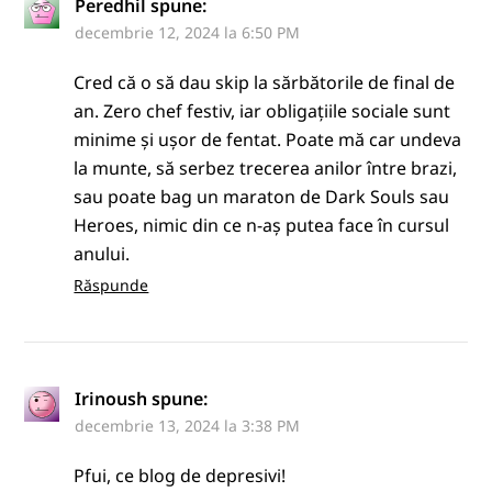
Peredhil
spune:
decembrie 12, 2024 la 6:50 PM
Cred că o să dau skip la sărbătorile de final de
an. Zero chef festiv, iar obligațiile sociale sunt
minime și ușor de fentat. Poate mă car undeva
la munte, să serbez trecerea anilor între brazi,
sau poate bag un maraton de Dark Souls sau
Heroes, nimic din ce n-aș putea face în cursul
anului.
Răspunde
Irinoush
spune:
decembrie 13, 2024 la 3:38 PM
Pfui, ce blog de depresivi!