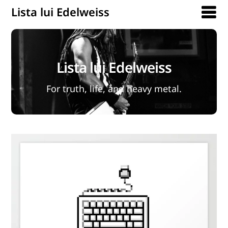
Lista lui Edelweiss
Lista lui Edelweiss
For truth, life, and heavy metal.