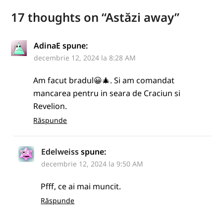
17 thoughts on “
Astăzi away
”
AdinaE
spune:
decembrie 12, 2024 la 8:28 AM
Am facut bradul😀🎄. Si am comandat
mancarea pentru in seara de Craciun si
Revelion.
Răspunde
Edelweiss
spune:
decembrie 12, 2024 la 9:50 AM
Pfff, ce ai mai muncit.
Răspunde