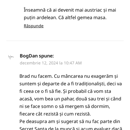
Înseamnă că ai devenit mai austriac și mai
puțin ardelean. Că altfel gemea masa.
Răspunde
BogDan
spune:
decembrie 12, 2024 la 10:47 AM
Brad nu facem. Cu mâncarea nu exagerăm și
suntem și departe de a fi tradiționaliști, deci va
fi ceea ce o fi să fie. Și probabil că vom sta
acasă, vom bea un pahar, două sau trei și când
ni se face somn o să mergem să dormim,
fiecare cât rezistă și cum rezistă.
Pe deasupra am și sugerat să nu fac parte din
Secret Santa de la muncă și acum evaluez dacă