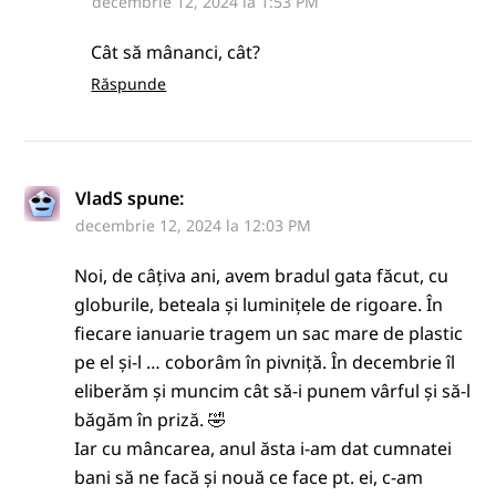
decembrie 12, 2024 la 1:53 PM
Cât să mânanci, cât?
Răspunde
VladS
spune:
decembrie 12, 2024 la 12:03 PM
Noi, de câțiva ani, avem bradul gata făcut, cu
globurile, beteala și luminițele de rigoare. În
fiecare ianuarie tragem un sac mare de plastic
pe el și-l … coborâm în pivniță. În decembrie îl
eliberăm și muncim cât să-i punem vârful și să-l
băgăm în priză. 🤣
Iar cu mâncarea, anul ăsta i-am dat cumnatei
bani să ne facă și nouă ce face pt. ei, c-am