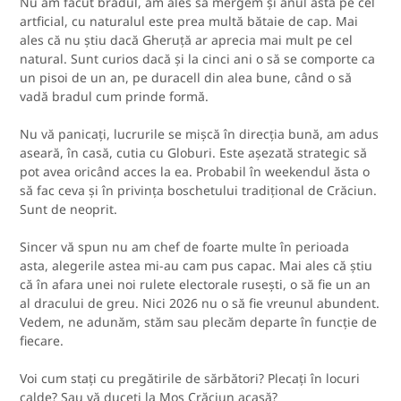
Nu am făcut bradul, am ales să mergem și anul ăsta pe cel
artficial, cu naturalul este prea multă bătaie de cap. Mai
ales că nu știu dacă Gheruță ar aprecia mai mult pe cel
natural. Sunt curios dacă și la cinci ani o să se comporte ca
un pisoi de un an, pe duracell din alea bune, când o să
vadă bradul cum prinde formă.
Nu vă panicați, lucrurile se mișcă în direcția bună, am adus
aseară, în casă, cutia cu Globuri. Este așezată strategic să
pot avea oricând acces la ea. Probabil în weekendul ăsta o
să fac ceva și în privința boschetului tradițional de Crăciun.
Sunt de neoprit.
Sincer vă spun nu am chef de foarte multe în perioada
asta, alegerile astea mi-au cam pus capac. Mai ales că știu
că în afara unei noi rulete electorale rusești, o să fie un an
al dracului de greu. Nici 2026 nu o să fie vreunul abundent.
Vedem, ne adunăm, stăm sau plecăm departe în funcție de
fiecare.
Voi cum stați cu pregătirile de sărbători? Plecați în locuri
calde? Sau vă duceți la Moș Crăciun acasă?