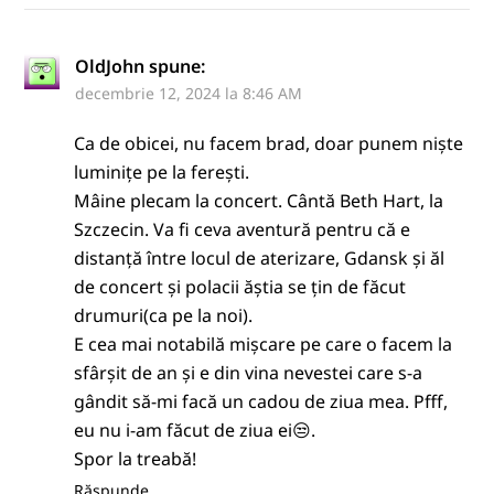
OldJohn
spune:
decembrie 12, 2024 la 8:46 AM
Ca de obicei, nu facem brad, doar punem niște
luminițe pe la ferești.
Mâine plecam la concert. Cântă Beth Hart, la
Szczecin. Va fi ceva aventură pentru că e
distanță între locul de aterizare, Gdansk și ăl
de concert și polacii ăștia se țin de făcut
drumuri(ca pe la noi).
E cea mai notabilă mișcare pe care o facem la
sfârșit de an și e din vina nevestei care s-a
gândit să-mi facă un cadou de ziua mea. Pfff,
eu nu i-am făcut de ziua ei😒.
Spor la treabă!
Răspunde