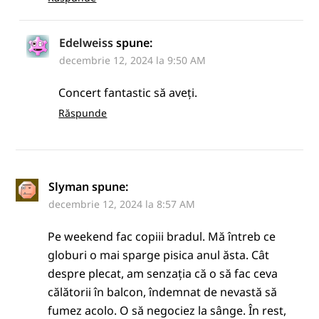
Edelweiss
spune:
decembrie 12, 2024 la 9:50 AM
Concert fantastic să aveți.
Răspunde
Slyman
spune:
decembrie 12, 2024 la 8:57 AM
Pe weekend fac copiii bradul. Mă întreb ce
globuri o mai sparge pisica anul ăsta. Cât
despre plecat, am senzația că o să fac ceva
călătorii în balcon, îndemnat de nevastă să
fumez acolo. O să negociez la sânge. În rest,