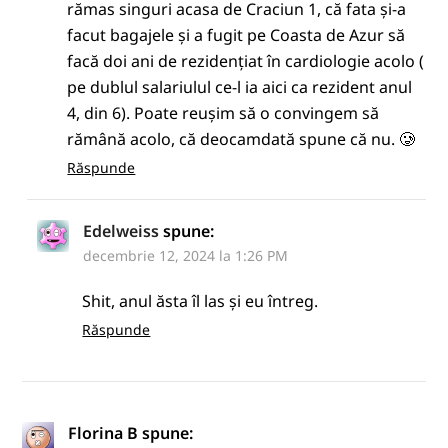
rămas singuri acasa de Craciun 1, că fata și-a
facut bagajele și a fugit pe Coasta de Azur să
facă doi ani de rezidențiat în cardiologie acolo (
pe dublul salariulul ce-l ia aici ca rezident anul
4, din 6). Poate reușim să o convingem să
rămână acolo, că deocamdată spune că nu. 🥲
Răspunde
Edelweiss
spune:
decembrie 12, 2024 la 1:26 PM
Shit, anul ăsta îl las și eu întreg.
Răspunde
Florina B
spune: