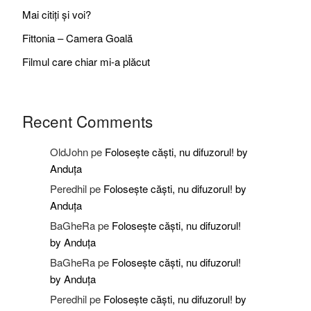
Mai citiți și voi?
Fittonia – Camera Goală
Filmul care chiar mi-a plăcut
Recent Comments
OldJohn
pe
Folosește căști, nu difuzorul! by
Anduța
Peredhil
pe
Folosește căști, nu difuzorul! by
Anduța
BaGheRa
pe
Folosește căști, nu difuzorul!
by Anduța
BaGheRa
pe
Folosește căști, nu difuzorul!
by Anduța
Peredhil
pe
Folosește căști, nu difuzorul! by