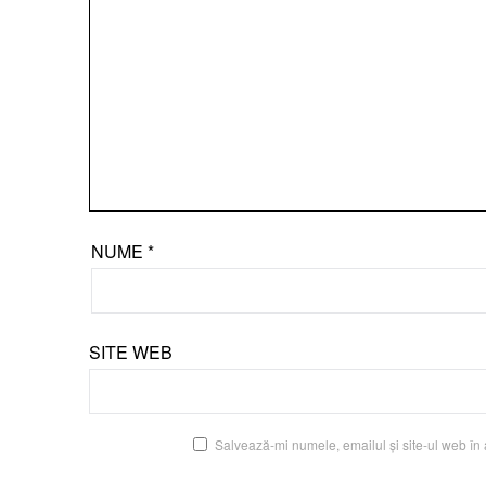
NUME
*
SITE WEB
Salvează-mi numele, emailul și site-ul web în 