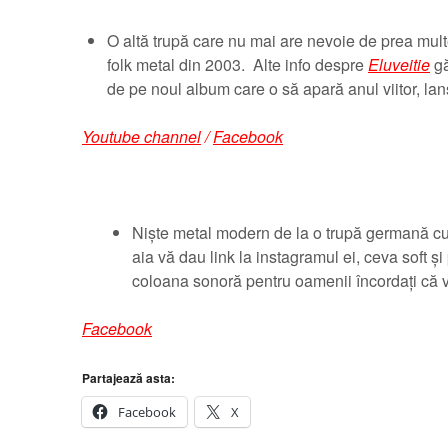
O altă trupă care nu mai are nevoie de prea multe
folk metal din 2003. Alte info despre
Eluveitie
gă
de pe noul album care o să apară anul viitor, la
Youtube channel
/
Facebook
Niște metal modern de la o trupă germană c
aia vă dau link la instagramul ei, ceva soft și 
coloana sonoră pentru oamenii încordați că v
Facebook
Partajează asta:
Facebook
X