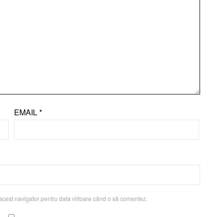
EMAIL
*
acest navigator pentru data viitoare când o să comentez.