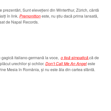
 prezentări, Sunt elevețieni din Winterthur, Zürich, cântă
siți în link.
Premonition
este, nu știu dacă prima lansată,
nsat de Napal Records.
u gagică italiano-germană la voce,
o tipă simpatică
,
că de
plăcut urechilor și ochilor.
Don’t Call Me An Angel
este
ine Mesia în România, și nu este ăla din cartea sfântă.