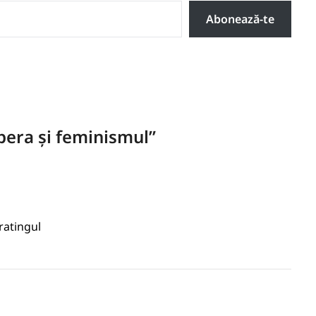
Abonează-te
ipera și feminismul
”
ratingul