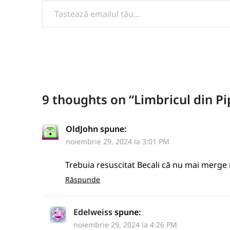
9 thoughts on “
Limbricul din P
OldJohn
spune:
noiembrie 29, 2024 la 3:01 PM
Trebuia resuscitat Becali că nu mai merge 
Răspunde
Edelweiss
spune:
noiembrie 29, 2024 la 4:26 PM