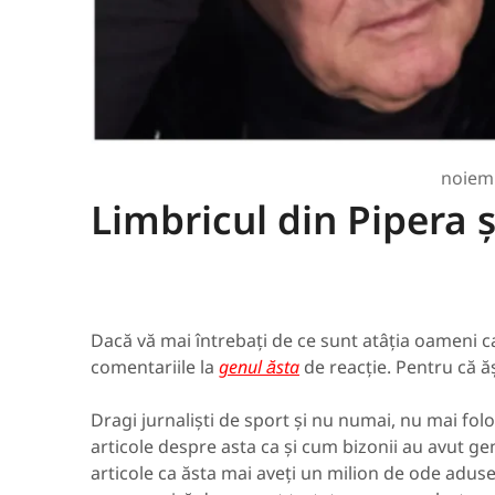
noiemb
Limbricul din Pipera 
Dacă vă mai întrebați de ce sunt atâția oameni ca
comentariile la
genul ăsta
de reacție. Pentru că ăș
Dragi jurnaliști de sport și nu numai, nu mai folos
articole despre asta ca și cum bizonii au avut ge
articole ca ăsta mai aveți un milion de ode aduse