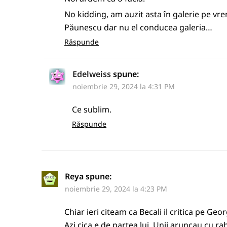
No kidding, am auzit asta în galerie pe v
Păunescu dar nu el conducea galeria…
Răspunde
Edelweiss
spune:
noiembrie 29, 2024 la 4:31 PM
Ce sublim.
Răspunde
Reya
spune:
noiembrie 29, 2024 la 4:23 PM
Chiar ieri citeam ca Becali il critica pe Geo
Azi cica e de partea lui. Unii aruncau cu ra