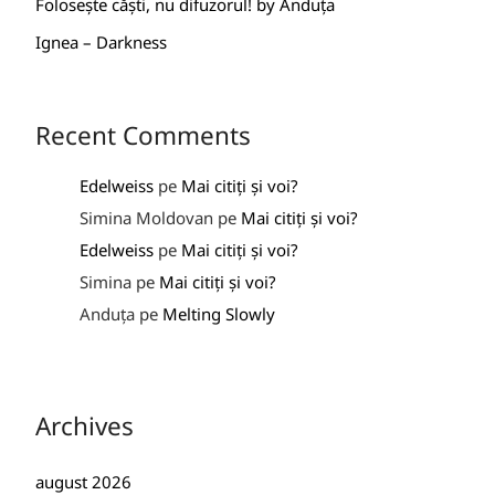
Folosește căști, nu difuzorul! by Anduța
Ignea – Darkness
Recent Comments
Edelweiss
pe
Mai citiți și voi?
Simina Moldovan
pe
Mai citiți și voi?
Edelweiss
pe
Mai citiți și voi?
Simina
pe
Mai citiți și voi?
Anduța
pe
Melting Slowly
Archives
august 2026