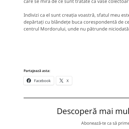
care se miră de ce sunt tratate ca vase colectoa
Indivizi ca el sunt creația voastră, sfatul meu este
depărtați cu blândețe buca corespondentă de cea
centrul Mordorului, unde nu pătrunde niciodată
Partajează asta:
Facebook
X
Descoperă mai multe
Abonează-te ca să primeș
TASTEAZĂ EMAILUL TĂU...