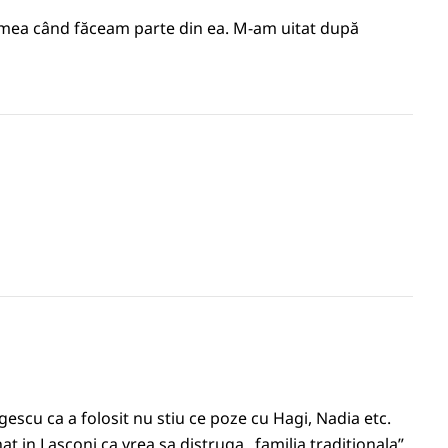
remea când făceam parte din ea. M-am uitat după
rgescu ca a folosit nu stiu ce poze cu Hagi, Nadia etc.
hat in Lasconi ca vrea sa distruga „familia traditionala”,