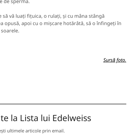
re de spermă.
 să vă luați fițuica, o rulați, și cu mâna stângă
 opusă, apoi cu o mișcare hotărâtă, să o înfingeți în
 soarele.
Sursă foto.
 la Lista lui Edelweiss
ti ultimele articole prin email.