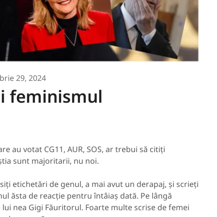
rie 29, 2024
și feminismul
re au votat CG11, AUR, SOS, ar trebui să citiți
tia sunt majoritarii, nu noi.
iți etichetări de genul, a mai avut un derapaj, și scrieți
nul ăsta de reacție pentru întâiaș dată. Pe lângă
 lui nea Gigi Făuritorul. Foarte multe scrise de femei