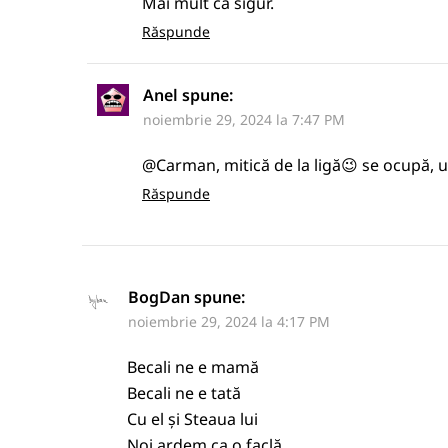
Mai mult ca sigur.
Răspunde
Anel
spune:
noiembrie 29, 2024 la 7:47 PM
@Carman, mitică de la ligă😉 se ocupă, u
Răspunde
BogDan
spune:
noiembrie 29, 2024 la 4:17 PM
Becali ne e mamă
Becali ne e tată
Cu el și Steaua lui
Noi ardem ca o faclă.