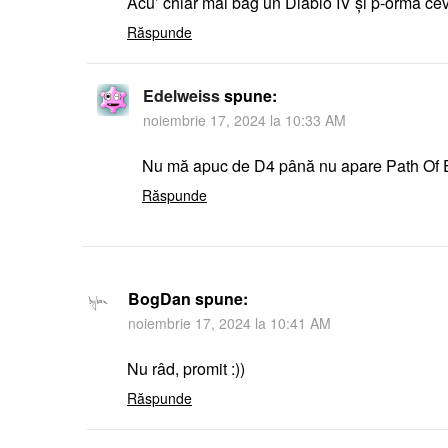
Acu’ chiar mai bag un Diablo IV și p-ormă cev
Răspunde
Edelweiss
spune:
noiembrie 17, 2024 la 10:33 AM
Nu mă apuc de D4 până nu apare Path Of Ex
Răspunde
BogDan
spune:
noiembrie 17, 2024 la 10:41 AM
Nu râd, promit :))
Răspunde