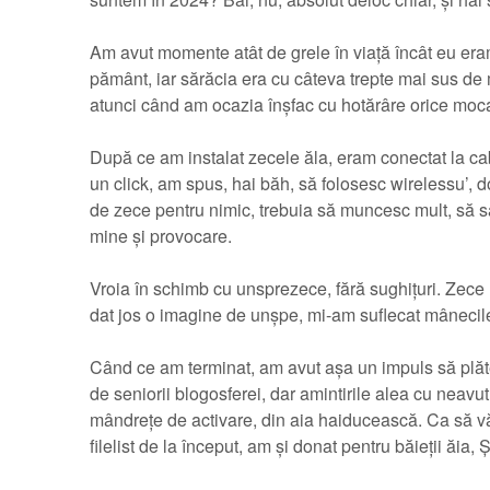
Am avut momente atât de grele în viață încât eu eram
pământ, iar sărăcia era cu câteva trepte mai sus de m
atunci când am ocazia înșfac cu hotărâre orice moc
După ce am instalat zecele ăla, eram conectat la cab
un click, am spus, hai băh, să folosesc wirelessu’,
de zece pentru nimic, trebuia să muncesc mult, să sap
mine și provocare.
Vroia în schimb cu unsprezece, fără sughițuri. Zece m
dat jos o imagine de unșpe, mi-am suflecat mânecile
Când ce am terminat, am avut așa un impuls să plăte
de seniorii blogosferei, dar amintirile alea cu neavut
mândrețe de activare, din aia haiducească. Ca să vă
filelist de la început, am și donat pentru băieții ăia, Ș