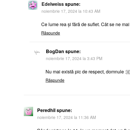
Edelweiss
spune:
noiembrie 17, 2024 la 10:43 AM
Ce lume rea și fără de suflet. Cât se ne ma
Răspunde
BogDan
spune:
noiembrie 17, 2024 la 3:43 PM
Nu mai există pic de respect, domnule :))
Răspunde
Peredhil
spune:
noiembrie 17, 2024 la 11:36 AM