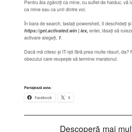
Pentru ăia zgârciți ca mine, cu suflet de haiduc, vă 
ca mine sau ca unii dintre voi.
În bara de search, tastați powershell, îl deschideți ș
https://get.activated.win | iex,
enter, lăsați să rul
activare alegeți,
1
.
Dacă mă citesc și IT-iști fără prea multe râsuri, da?
obezului care reușește să termine maratonul.
Partajează asta:
Facebook
X
Descoperă mai multe