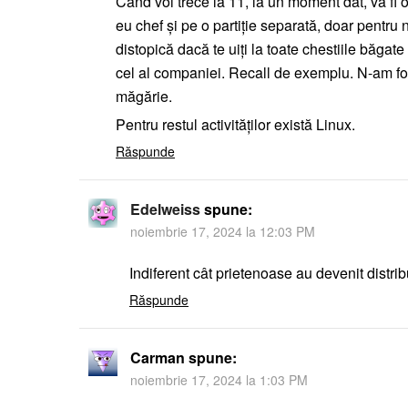
Când voi trece la 11, la un moment dat, va fi
eu chef și pe o partiție separată, doar pentru
distopică dacă te uiți la toate chestiile băgate 
cel al companiei. Recall de exemplu. N-am fos
măgărie.
Pentru restul activităților există Linux.
Răspunde
Edelweiss
spune:
noiembrie 17, 2024 la 12:03 PM
Indiferent cât prietenoase au devenit distribu
Răspunde
Carman
spune:
noiembrie 17, 2024 la 1:03 PM