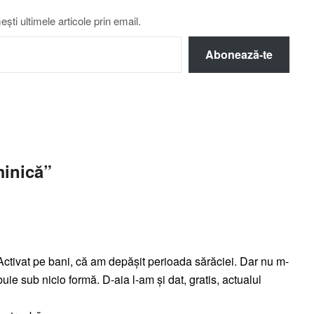
ti ultimele articole prin email.
Abonează-te
minică
”
ctivat pe bani, că am depășit perioada sărăciei. Dar nu m-
ie sub nicio formă. D-aia l-am și dat, gratis, actualul