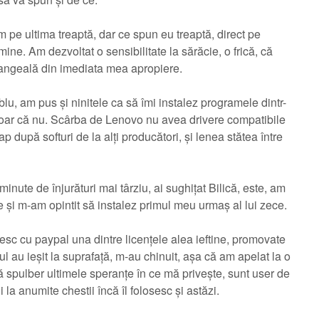
 pe ultima treaptă, dar ce spun eu treaptă, direct pe
ine. Am dezvoltat o sensibilitate la sărăcie, o frică, că
angeală din imediata mea apropiere.
lu, am pus și ninitele ca să îmi instalez programele dintr-
 doar că nu. Scârba de Lenovo nu avea drivere compatibile
 după softuri de la alți producători, și lenea stătea între
inute de înjurături mai târziu, ai sughițat Bilică, este, am
 și m-am opintit să instalez primul meu urmaș al lui zece.
sc cu paypal una dintre licențele alea ieftine, promovate
ul au ieșit la suprafață, m-au chinuit, așa că am apelat la o
 spulber ultimele speranțe în ce mă privește, sunt user de
i la anumite chestii încă îl folosesc și astăzi.