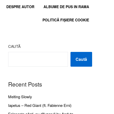
DESPRE AUTOR
ALBUME DE PUS IN RAMA
POLITICĂ FIȘIERE COOKIE
CAUTĂ
Caută
Recent Posts
Melting Slowly
Iapetus – Red Giant (ft. Fabienne Erni)
Folosește căști, nu difuzorul! by Anduța