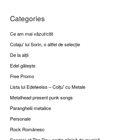
Categories
Ce am mai văzut/citit
Colaju' lui Sorin, o altfel de selecție
De la alții
Edel gătește
Free Promo
Lista lui Edelweiss – Colțu' cu Metale
Metalhead present punk songs
Paranghelii metalice
Personale
Rock Românesc
Song(s) of The Day, porția zilnică de muzică