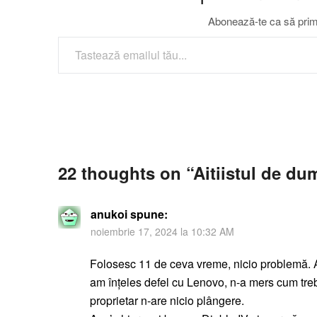
Abonează-te ca să primeș
TASTEAZĂ EMAILUL TĂU...
22 thoughts on “
Aitiistul de du
anukoi
spune:
noiembrie 17, 2024 la 10:32 AM
Folosesc 11 de ceva vreme, nicio problemă. A
am înțeles defel cu Lenovo, n-a mers cum trebu
proprietar n-are nicio plângere.