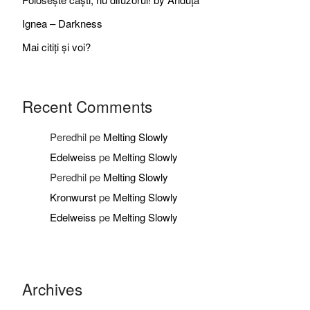
Ignea – Darkness
Mai citiți și voi?
Recent Comments
Peredhil
pe
Melting Slowly
Edelweiss
pe
Melting Slowly
Peredhil
pe
Melting Slowly
Kronwurst
pe
Melting Slowly
Edelweiss
pe
Melting Slowly
Archives