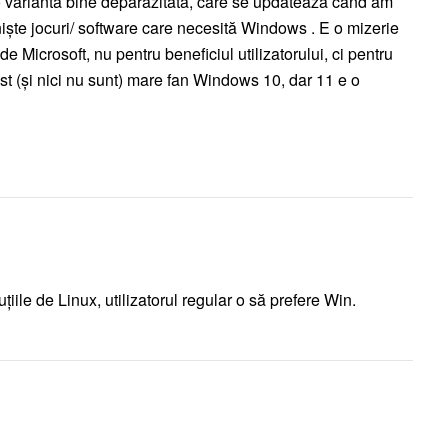
 o variantă bine deparazitată, care se updatează când am
 niște jocuri/ software care necesită Windows . E o mizerie
de Microsoft, nu pentru beneficiul utilizatorului, ci pentru
t (și nici nu sunt) mare fan Windows 10, dar 11 e o
țiile de Linux, utilizatorul regular o să prefere Win.