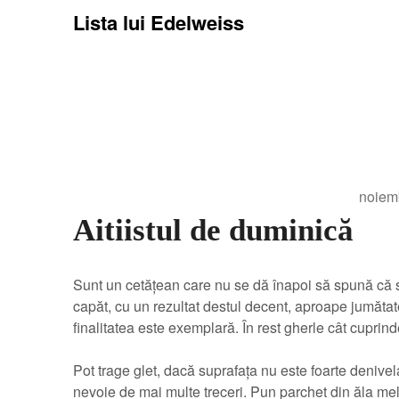
Lista lui Edelweiss
noiem
Aitiistul de duminică
Sunt un cetățean care nu se dă înapoi să spună că se
capăt, cu un rezultat destul decent, aproape jumătate
finalitatea este exemplară. În rest gherle cât cuprind
Pot trage glet, dacă suprafața nu este foarte denivela
nevoie de mai multe treceri. Pun parchet din ăla mel