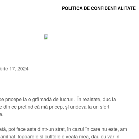
POLITICA DE CONFIDENTIALITATE
Lista lui Edelweiss
For truth, life, and heavy metal.
brie 17, 2024
 pricepe la o grămadă de lucruri. În realitate, duc la
 din ce pretind că mă pricep, și undeva la un sfert
e.
tă, pot face asta dintr-un strat, în cazul în care nu este, am
aminat, topoarele și cuțitele e veața mea, dau cu var în