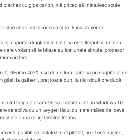
e și plachez cu gips carton, mă pricep să mânuiesc scule
de sine chiar îmi miroase a bine. Fuck proverbe.
l și suportul dragii mele soții, că este timpul ca un nou
pe care vroiam să le bifeze au fost unele simple, procesor
nimum un tera.
 7, GForce 4070, ssd de un tera, care să nu sughițe la un
 găsit la galbeni, preț foarte bun, la nici două ore după
am avut timp de el am zis să îl îmbrac într-un windows 10
are se activa cu un keygen făcut cu mare măiestrie, ceva
unoștință după ce își termina treaba.
m este posibil să instalezi soft piratat, nu îți este rușine,
să vă spun și de ce.