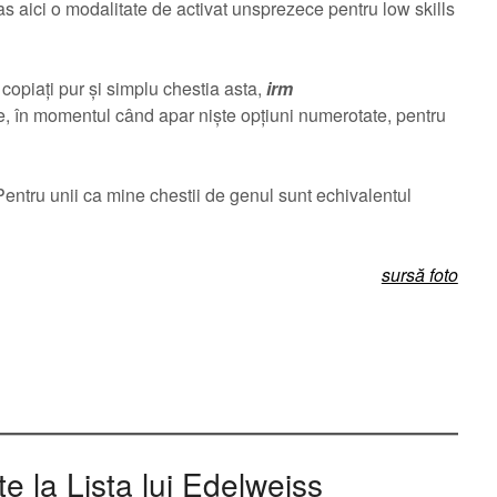
las aici o modalitate de activat unsprezece pentru low skills
i copiați pur și simplu chestia asta,
irm
eze, în momentul când apar niște opțiuni numerotate, pentru
 Pentru unii ca mine chestii de genul sunt echivalentul
sursă foto
 la Lista lui Edelweiss