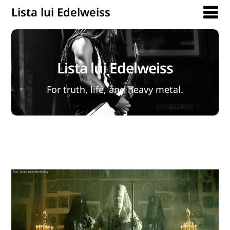
Lista lui Edelweiss
Lista lui Edelweiss
For truth, life, and heavy metal.