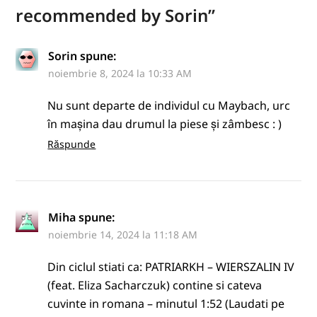
recommended by Sorin
”
Sorin
spune:
noiembrie 8, 2024 la 10:33 AM
Nu sunt departe de individul cu Maybach, urc
în mașina dau drumul la piese și zâmbesc : )
Răspunde
Miha
spune:
noiembrie 14, 2024 la 11:18 AM
Din ciclul stiati ca: PATRIARKH – WIERSZALIN IV
(feat. Eliza Sacharczuk) contine si cateva
cuvinte in romana – minutul 1:52 (Laudati pe