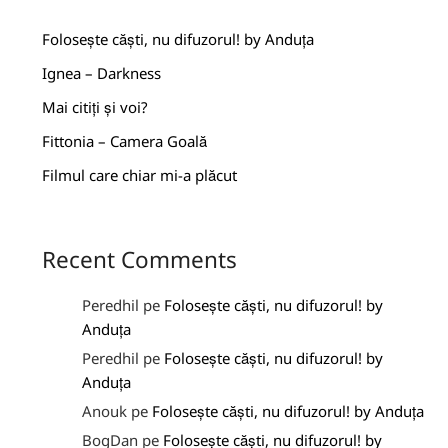
Folosește căști, nu difuzorul! by Anduța
Ignea – Darkness
Mai citiți și voi?
Fittonia – Camera Goală
Filmul care chiar mi-a plăcut
Recent Comments
Peredhil
pe
Folosește căști, nu difuzorul! by
Anduța
Peredhil
pe
Folosește căști, nu difuzorul! by
Anduța
Anouk
pe
Folosește căști, nu difuzorul! by Anduța
BogDan
pe
Folosește căști, nu difuzorul! by