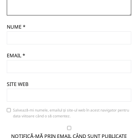
NUME
*
EMAIL
*
SITE WEB
Salvează-mi numele, emailul și site-ul web în acest navigator pentru
data viitoare când o să comentez.
NOTIFICĂ-MĂ PRIN EMAIL CÂND SUNT PUBLICATE