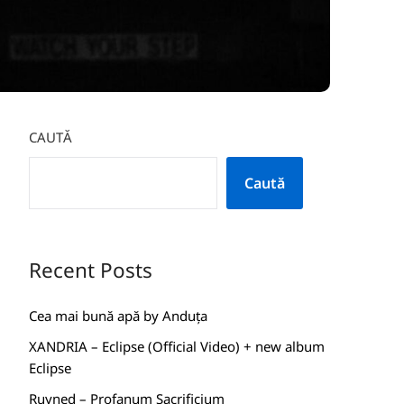
CAUTĂ
Caută
Recent Posts
Cea mai bună apă by Anduța
XANDRIA – Eclipse (Official Video) + new album
Eclipse
Ruyned – Profanum Sacrificium