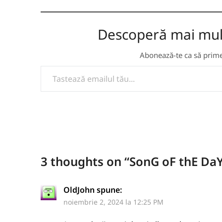
Descoperă mai multe
Abonează-te ca să primeș
TASTEAZĂ EMAILUL TĂU...
3 thoughts on “
SonG oF thE DaY
OldJohn
spune:
noiembrie 2, 2024 la 12:25 PM