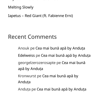
Melting Slowly
Iapetus – Red Giant (ft. Fabienne Erni)
Recent Comments
Anouk
pe
Cea mai bună apă by Anduța
Edelweiss
pe
Cea mai bună apă by Anduța
georgelzerozerosapte
pe
Cea mai bună
apă by Anduța
Kronwurst
pe
Cea mai bună apă by
Anduța
Anduța
pe
Cea mai bună apă by Anduța