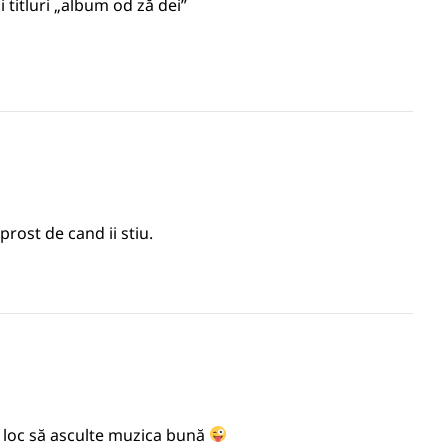
 titluri „album od ză dei”
rost de cand ii stiu.
n loc să asculte muzica bună