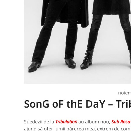
noiem
SonG oF thE DaY – Tri
Suedezii de la
Tribulation
au album nou,
Sub Rosa
ajung să ofer lumii părerea mea, extrem de comp