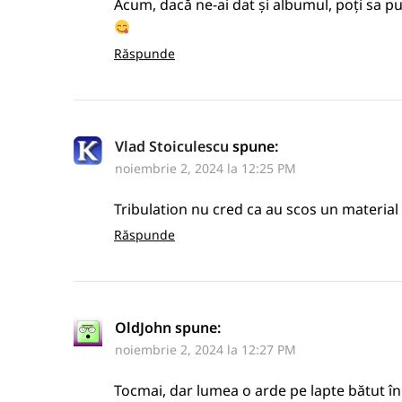
Acum, dacă ne-ai dat și albumul, poți sa pui
Răspunde
Vlad Stoiculescu
spune:
noiembrie 2, 2024 la 12:25 PM
Tribulation nu cred ca au scos un material p
Răspunde
OldJohn
spune:
noiembrie 2, 2024 la 12:27 PM
Tocmai, dar lumea o arde pe lapte bătut î