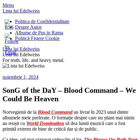
Menu
Lista lui Edelweiss
Politica de Confidentialitate
Despre Autor
Albume de Pus in Rama
Politică Fișiere Cookie
Lista lui Edelweiss
Lista lui Edelweiss
For truth, life, and heavy metal.
noiembrie 1, 2024
SonG of the DaY – Blood Command – We
Could Be Heaven
Norvegienii de la
Blood Command
au livrat în 2023 unul dintre
albumele mele preferate. O formație despre care nu știam mai nimic
au reușit cu
World Domination
să dea lumii muzică care a fost
primită extrem de bine de critică dar și de public.
Ca idee, cel mai vizionat videoclip al lor,
The Plague On Both Your