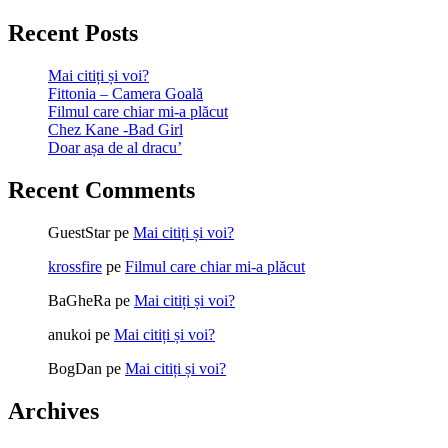
Recent Posts
Mai citiți și voi?
Fittonia – Camera Goală
Filmul care chiar mi-a plăcut
Chez Kane -Bad Girl
Doar așa de al dracu’
Recent Comments
GuestStar
pe
Mai citiți și voi?
krossfire
pe
Filmul care chiar mi-a plăcut
BaGheRa
pe
Mai citiți și voi?
anukoi
pe
Mai citiți și voi?
BogDan
pe
Mai citiți și voi?
Archives