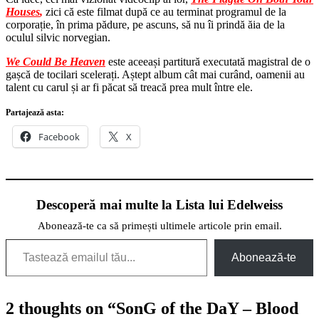
Houses
,
zici că este filmat după ce au terminat programul de la
corporație, în prima pădure, pe ascuns, să nu îi prindă ăia de la
oculul silvic norvegian.
We Could Be Heaven
este aceeași partitură executată magistral de o
gașcă de tocilari scelerați. Aștept album cât mai curând, oamenii au
talent cu carul și ar fi păcat să treacă prea mult între ele.
Partajează asta:
Facebook
X
Descoperă mai multe la Lista lui Edelweiss
Abonează-te ca să primești ultimele articole prin email.
Tastează emailul tău...
Abonează-te
2 thoughts on “
SonG of the DaY – Blood