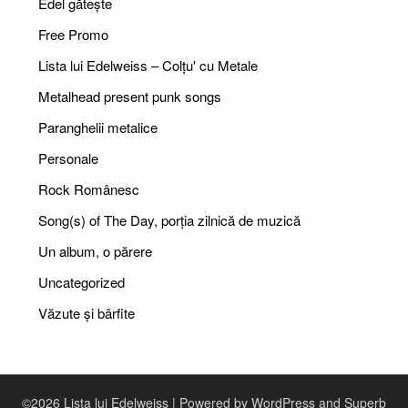
Edel gătește
Free Promo
Lista lui Edelweiss – Colțu' cu Metale
Metalhead present punk songs
Paranghelii metalice
Personale
Rock Românesc
Song(s) of The Day, porția zilnică de muzică
Un album, o părere
Uncategorized
Văzute și bârfite
©2026 Lista lui Edelweiss
| Powered by WordPress and
Superb