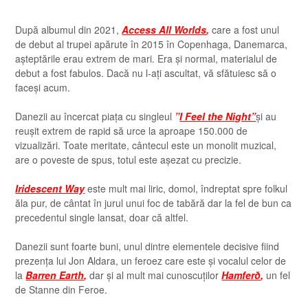
După albumul din 2021,
Access All Worlds
,
care a fost unul
de debut al trupei apărute în 2015 în Copenhaga, Danemarca,
așteptările erau extrem de mari. Era și normal, materialul de
debut a fost fabulos. Dacă nu l-ați ascultat, vă sfătuiesc să o
faceși acum.
Danezii au încercat piața cu singleul
”
I Feel the Night”
și au
reușit extrem de rapid să urce la aproape 150.000 de
vizualizări. Toate meritate, cântecul este un monolit muzical,
are o poveste de spus, totul este așezat cu precizie.
Iridescent Way
este mult mai liric, domol, îndreptat spre folkul
ăla pur, de cântat în jurul unui foc de tabără dar la fel de bun ca
precedentul single lansat, doar că altfel.
Danezii sunt foarte buni, unul dintre elementele decisive fiind
prezența lui Jon Aldara, un feroez care este și vocalul celor de
la
Barren Earth
,
dar și al mult mai cunoscuților
Hamferð
,
un fel
de Stanne din Feroe.