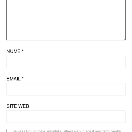
NUME
*
EMAIL
*
SITE WEB
Salvează-mi numele, emailul și site-ul web în acest navigator pentru