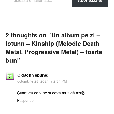
Abonează-te
2 thoughts on “
Un album pe zi –
Iotunn – Kinship (Melodic Death
Metal, Progressive Metal) – foarte
bun
”
OldJohn
spune:
octombrie 28, 2024 la 2:34 PM
Știam eu ca vine și ceva muzică azi😋
Răspunde