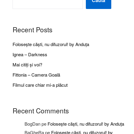
Caută
Recent Posts
Folosește căști, nu difuzorul! by Anduța
Ignea – Darkness
Mai citiți și voi?
Fittonia – Camera Goală
Filmul care chiar mi-a plăcut
Recent Comments
BogDan
pe
Folosește căști, nu difuzorul! by Anduța
BaGheRa
pe
Folosește căști, nu difuzorul! by