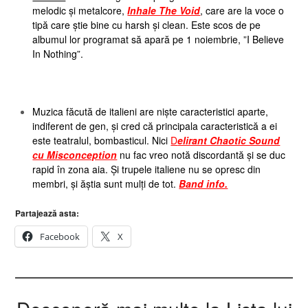
melodic și metalcore,
Inhale The Void
, care are la voce o
tipă care știe bine cu harsh și clean. Este scos de pe
albumul lor programat să apară pe 1 noiembrie, ”I Believe
In Nothing”.
Muzica făcută de italieni are niște caracteristici aparte,
indiferent de gen, și cred că principala caracteristică a ei
este teatralul, bombasticul. Nici
D
elirant Chaotic Sound
cu Misconception
nu fac vreo notă discordantă și se duc
rapid în zona aia. Și trupele italiene nu se opresc din
membri, și ăștia sunt mulți de tot.
Band info.
Partajează asta:
Facebook
X