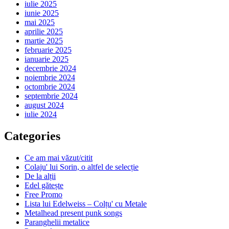
iulie 2025
iunie 2025
mai 2025
aprilie 2025
martie 2025
februarie 2025
ianuarie 2025
decembrie 2024
noiembrie 2024
octombrie 2024
septembrie 2024
august 2024
iulie 2024
Categories
Ce am mai văzut/citit
Colaju' lui Sorin, o altfel de selecție
De la alții
Edel gătește
Free Promo
Lista lui Edelweiss – Colțu' cu Metale
Metalhead present punk songs
Paranghelii metalice