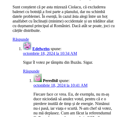
Sunt conștient că pe asta mizează Ciolacu, că excluderea
balenei cu botniță a fost parte a planului, dar nu schimbă
datele problemei. În esență, în cazul ăsta alegi între un hoț
analfabet cu înclinații (minime) occidentale și un trădător aliat
cu dușmanul principal al României. Dacă atât se poate, joci cu
cărțile distribuite.
Răspunde
Edelweiss
spune:
octombrie 18, 2024 la 10:34 AM
Sigur îl votez pe tâmpitu din Buzău. Sigur.
Răspunde
Peredhil
spune:
octombrie 18, 2024 la 10:41 AM
Fiecare face ce vrea. Eu, de exemplu, nu m-aș
duce niciodată să anulez votul, pentru că e o
pierdere inutilă de timp și de energie. Nimănui
nu-i pasă, iar viața e scurtă. N-am chef să votez,
nu mă deplasez. Cum am făcut la referendumul