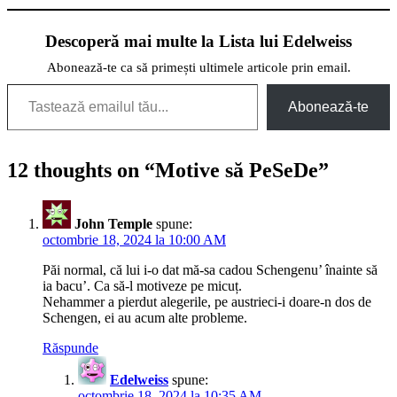
Descoperă mai multe la Lista lui Edelweiss
Abonează-te ca să primești ultimele articole prin email.
Tastează emailul tău...
Abonează-te
12 thoughts on “
Motive să PeSeDe
”
John Temple
spune:
octombrie 18, 2024 la 10:00 AM
Păi normal, că lui i-o dat mă-sa cadou Schengenu’ înainte să
ia bacu’. Ca să-l motiveze pe micuț.
Nehammer a pierdut alegerile, pe austrieci-i doare-n dos de
Schengen, ei au acum alte probleme.
Răspunde
Edelweiss
spune:
octombrie 18, 2024 la 10:35 AM