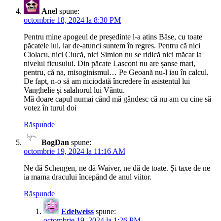
Anel
spune:
octombrie 18, 2024 la 8:30 PM
Pentru mine apogeul de președinte l-a atins Băse, cu toate
păcatele lui, iar de-atunci suntem în regres. Pentru că nici
Ciolacu, nici Ciucă, nici Simion nu se ridică nici măcar la
nivelul ficusului. Din păcate Lasconi nu are șanse mari,
pentru, că na, misoginismul… Pe Geoană nu-l iau în calcul.
De fapt, n-o să am niciodată încredere în asistentul lui
Vanghelie și salahorul lui Vântu.
Mă doare capul numai când mă gândesc că nu am cu cine să
votez în turul doi
Răspunde
BogDan
spune:
octombrie 19, 2024 la 11:16 AM
Ne dă Schengen, ne dă Waiver, ne dă de toate. Și taxe de ne
ia mama dracului începând de anul viitor.
Răspunde
Edelweiss
spune:
octombrie 19, 2024 la 1:26 PM