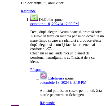
Din declarația lui, anul viitor.
Răspunde
OldJohn
spune:
octombrie 18, 2024 la 12:39 PM
Deci, după alegeri! Acum poate să promită orice.
A luat-o în freză cu mărirea pensiilor, dovedită un
mare fiasco și care era planuită a produce efecte
după alegeri și acum își face ia termene mai
confortabile🤣
Chiar, nu se mai aude nici un plânset de
pensionar nemulțumit, s-au împăcat deja cu
ideea.
Răspunde
Edelweiss
spune:
octombrie 18, 2024 la 3:19 PM
Auristul putinist cu casele pentru toți, ăsta
o arde pe extern cu Schengen.
Răspunde