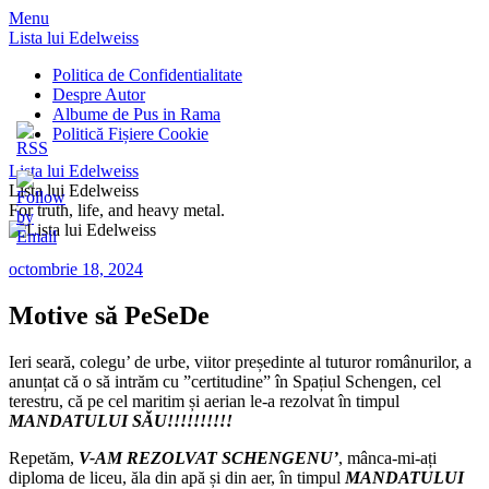
Menu
Lista lui Edelweiss
Politica de Confidentialitate
Despre Autor
Albume de Pus in Rama
Politică Fișiere Cookie
Lista lui Edelweiss
Lista lui Edelweiss
For truth, life, and heavy metal.
octombrie 18, 2024
Motive să PeSeDe
Ieri seară, colegu’ de urbe, viitor președinte al tuturor românurilor, a
anunțat că o să intrăm cu ”certitudine” în Spațiul Schengen, cel
terestru, că pe cel maritim și aerian le-a rezolvat în timpul
MANDATULUI SĂU!!!!!!!!!!
Repetăm,
V-AM REZOLVAT SCHENGENU’
, mânca-mi-ați
diploma de liceu, ăla din apă și din aer, în timpul
MANDATULUI