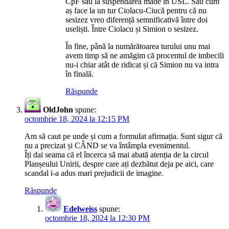
CpF sau la suspendarea made in USL. Sau cum
aș face la un tur Ciolacu-Ciucă pentru că nu
sesizez vreo diferență semnificativă între doi
useliști. Între Ciolacu și Simion o sesizez.
În fine, până la numărătoarea turului unu mai
avem timp să ne amăgim că procentul de imbecili
nu-i chiar atât de ridicat și că Simion nu va intra
în finală.
Răspunde
OldJohn
spune:
octombrie 18, 2024 la 12:15 PM
Am să caut pe unde și cum a formulat afirmația. Sunt sigur că
nu a precizat și CÂND se va întâmpla evenimentul.
Îți dai seama că el încerca să mai abată atenția de la circul
Planșeului Unirii, despre care ați dezbătut deja pe aici, care
scandal i-a adus mari prejudicii de imagine.
Răspunde
Edelweiss
spune:
octombrie 18, 2024 la 12:30 PM