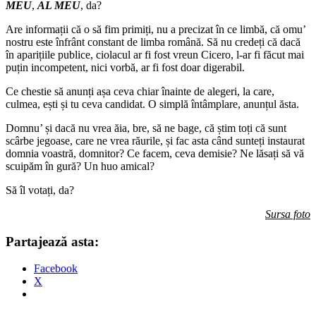
MEU
,
AL MEU
, da?
Are informații că o să fim primiți, nu a precizat în ce limbă, că omu’
nostru este înfrânt constant de limba română. Să nu credeți că dacă
în aparițiile publice, ciolacul ar fi fost vreun Cicero, l-ar fi făcut mai
puțin incompetent, nici vorbă, ar fi fost doar digerabil.
Ce chestie să anunți așa ceva chiar înainte de alegeri, la care,
culmea, ești și tu ceva candidat. O simplă întâmplare, anunțul ăsta.
Domnu’ și dacă nu vrea ăia, bre, să ne bage, că știm toți că sunt
scârbe jegoase, care ne vrea răurile, și fac asta când sunteți instaurat
domnia voastră, domnitor? Ce facem, ceva demisie? Ne lăsați să vă
scuipăm în gură? Un huo amical?
Să îl votați, da?
Sursa foto
Partajează asta:
Facebook
X