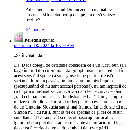
Adică nici acum când Dumnezeu s-a mâniat pe
austrieci, și le-a dat potop de ape, nu or să voteze
pozitiv?
Răspunde
Peredhil
spune:
octombrie 18, 2024 la 10:10 AM
„Să îl votați, da?”
Da. Dacă colegii de cetățenie consideră ce e un lucru bun să-l
bage în turul doi cu Simion, da. Și optimismul meu educat în
acest sens îmi spune că sunt șanse bune pentru această
variantă. Între un pesedist împuțit și un putinist împuțit
(presupunând că nu sunt aceeași persoană), nu am impresii de
ciclu primar nefinalizat cum că voi da o lecție cuiva, votând
„răul cel mai mare” ca „să fie distracție/ bal ”. Pur și simplu
utilizez opțiunile la care sunt redus pentru a evita un scenariu
de tip Ungaria/ Slovacia sau și mai frumos. Iar ăi de zic că nu,
Simion nu-i cu rușii, sunt la fel de speciali ca și cei ce susțin
simultan atât Ucraina cât și obezul boșorog portocaliu,
ignorând complet declarațiile constante ale infractorului legat
de ce va face dacă e votat de tembelii de peste gârlă.