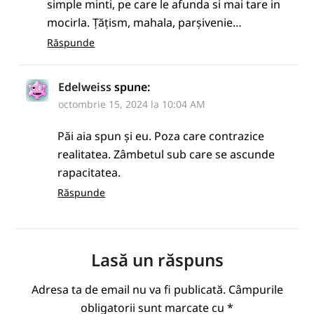
simple minti, pe care le afunda si mai tare in
mocirla. Țățism, mahala, parşivenie…
Răspunde
Edelweiss
spune:
octombrie 15, 2024 la 10:04 AM
Păi aia spun și eu. Poza care contrazice
realitatea. Zâmbetul sub care se ascunde
rapacitatea.
Răspunde
Lasă un răspuns
Adresa ta de email nu va fi publicată.
Câmpurile
obligatorii sunt marcate cu
*