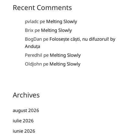
Recent Comments
pvladc
pe
Melting Slowly
Brix
pe
Melting Slowly
BogDan
pe
Folosește căști, nu difuzorul! by
Anduța
Peredhil
pe
Melting Slowly
OldJohn
pe
Melting Slowly
Archives
august 2026
iulie 2026
iunie 2026