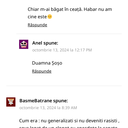
Chiar m-ai băgat în ceață. Habar nu am
cine este
Răspunde
Anel
spune:
octombrie 13, 2024 la 12:17 PM
Duamna Șoșo
Răspunde
BasmeBatrane
spune:
octombrie 13, 2024 la 8:39 AM
Cum era : nu generalizati si nu deveniti rasisti ,
ceva legat de un clopot cu anecdote la capate