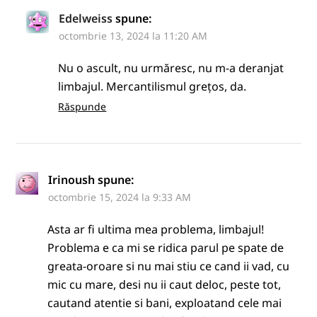
Edelweiss
spune:
octombrie 13, 2024 la 11:20 AM
Nu o ascult, nu urmăresc, nu m-a deranjat
limbajul. Mercantilismul grețos, da.
Răspunde
Irinoush
spune:
octombrie 15, 2024 la 9:33 AM
Asta ar fi ultima mea problema, limbajul!
Problema e ca mi se ridica parul pe spate de
greata-oroare si nu mai stiu ce cand ii vad, cu
mic cu mare, desi nu ii caut deloc, peste tot,
cautand atentie si bani, exploatand cele mai