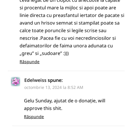
si procentul mare la mijloc si apoi poate are
linie directa cu preasfantul iertator de pacate si
avand un hrisov semnat si stampilat poate sa
calce toate poruncile si legile scrise sau
nescrise .Pacea fie cu voi necredinciosilor si
defaimatorilor de faima unora adunata cu
„greu” si „sudoare” :)))
Răspunde
Edelweiss
spune:
octombrie 13, 2024 la 8:52 AM
Gelu Sunday, ajutat de o donație, will
approve this shit.
Răspunde