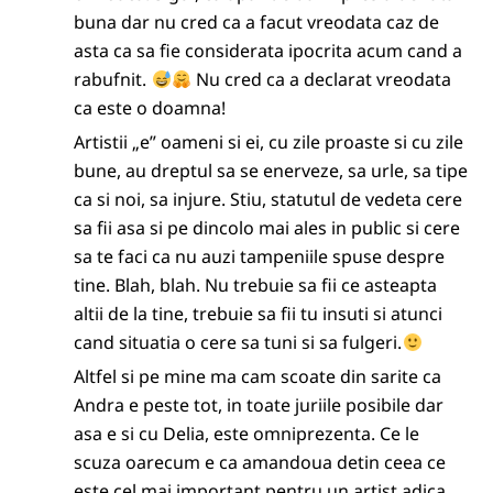
buna dar nu cred ca a facut vreodata caz de
asta ca sa fie considerata ipocrita acum cand a
rabufnit.
Nu cred ca a declarat vreodata
ca este o doamna!
Artistii „e” oameni si ei, cu zile proaste si cu zile
bune, au dreptul sa se enerveze, sa urle, sa tipe
ca si noi, sa injure. Stiu, statutul de vedeta cere
sa fii asa si pe dincolo mai ales in public si cere
sa te faci ca nu auzi tampeniile spuse despre
tine. Blah, blah. Nu trebuie sa fii ce asteapta
altii de la tine, trebuie sa fii tu insuti si atunci
cand situatia o cere sa tuni si sa fulgeri.
Altfel si pe mine ma cam scoate din sarite ca
Andra e peste tot, in toate juriile posibile dar
asa e si cu Delia, este omniprezenta. Ce le
scuza oarecum e ca amandoua detin ceea ce
este cel mai important pentru un artist adica