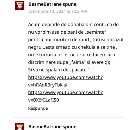
BasmeBatrane
spune:
octombrie 13, 2024 la 9:02 AM
Acum depinde de donatia din cont , ca de
nu vorbim asa de bani de „seminte” ,
pentru noi muritori de rand , totusi obrazul
negru…asta smead cu cheltuiala se tine ,
ori e tuciuriu ori e tuciuriu ce facem aici
discriminare dupa „faima” si avere :)))
Si sa ne spalam de „pacate ” :
https://www.youtube.com/watch?
v=hRAdR9ryTbk
si
https://www.youtube.com/watch?
v=BX6KILafIS0
Răspunde
BasmeBatrane
spune: