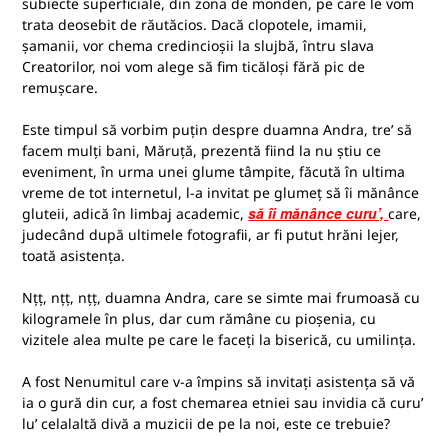
subiecte superficiale, din zona de monden, pe care le vom
trata deosebit de răutăcios. Dacă clopotele, imamii,
șamanii, vor chema credincioșii la slujbă, întru slava
Creatorilor, noi vom alege să fim ticăloși fără pic de
remușcare.
Este timpul să vorbim puțin despre duamna Andra, tre’ să
facem mulți bani, Măruță, prezentă fiind la nu știu ce
eveniment, în urma unei glume tâmpite, făcută în ultima
vreme de tot internetul, l-a invitat pe glumeț să îi mănânce
să îi mănânce curu’,
gluteii, adică în limbaj academic,
care,
judecând după ultimele fotografii, ar fi putut hrăni lejer,
toată asistența.
Nțț, nțț, nțț, duamna Andra, care se simte mai frumoasă cu
kilogramele în plus, dar cum rămâne cu pioșenia, cu
vizitele alea multe pe care le faceți la biserică, cu umilința.
A fost Nenumitul care v-a împins să invitați asistența să vă
ia o gură din cur, a fost chemarea etniei sau invidia că curu’
lu’ celalaltă divă a muzicii de pe la noi, este ce trebuie?