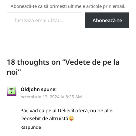
Abonează-te ca să primești ultimele articole prin email.
TASTEAZĂ EMAILUL TĂU...
Abonează-te
18 thoughts on “
Vedete de pe la
noi
”
OldJohn
spune:
octombrie 13, 2024 la 8:25 AM
Păi, văd că pe al Deliei îl oferă, nu pe al ei.
Deosebit de altruistă
Răspunde