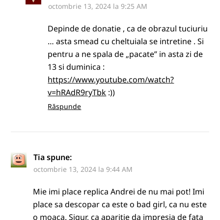
octombrie 13, 2024 la 9:25 AM
Depinde de donatie , ca de obrazul tuciuriu
… asta smead cu cheltuiala se intretine . Si
pentru a ne spala de „pacate” in asta zi de
13 si duminica :
https://www.youtube.com/watch?
v=hRAdR9ryTbk
:))
Răspunde
Tia
spune:
octombrie 13, 2024 la 9:44 AM
Mie imi place replica Andrei de nu mai pot! Imi
place sa descopar ca este o bad girl, ca nu este
o moaca. Sigur, ca aparitie da impresia de fata