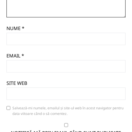
NUME
*
EMAIL
*
SITE WEB
Salvează-mi numele, emailul și site-ul web în acest navigator pentru
data viitoare când o să comentez.