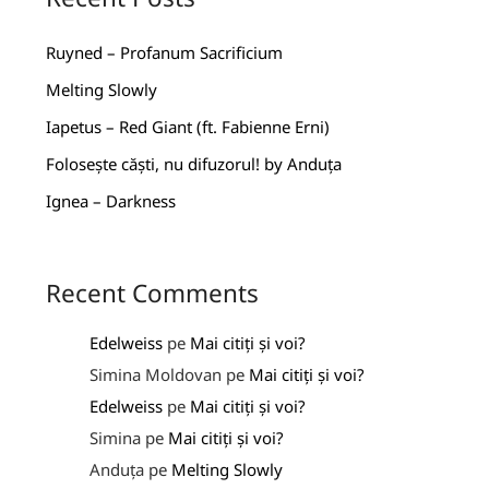
Ruyned – Profanum Sacrificium
Melting Slowly
Iapetus – Red Giant (ft. Fabienne Erni)
Folosește căști, nu difuzorul! by Anduța
Ignea – Darkness
Recent Comments
Edelweiss
pe
Mai citiți și voi?
Simina Moldovan
pe
Mai citiți și voi?
Edelweiss
pe
Mai citiți și voi?
Simina
pe
Mai citiți și voi?
Anduța
pe
Melting Slowly