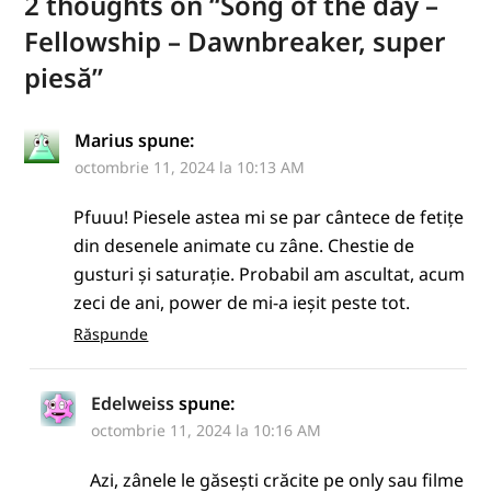
2 thoughts on “
Song of the day –
Fellowship – Dawnbreaker, super
piesă
”
Marius
spune:
octombrie 11, 2024 la 10:13 AM
Pfuuu! Piesele astea mi se par cântece de fetițe
din desenele animate cu zâne. Chestie de
gusturi și saturație. Probabil am ascultat, acum
zeci de ani, power de mi-a ieșit peste tot.
Răspunde
Edelweiss
spune:
octombrie 11, 2024 la 10:16 AM
Azi, zânele le găsești crăcite pe only sau filme