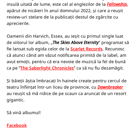
insulă uitată de lume, este cel al englezilor de la
Fellowship
,
apărut de nicăieri în anul domnului 2022, și care a reușit
review-uri stelare de la publicații destul de zgârcite cu
aprecierile.
Oamenii din Harvich, Essex, au ieșit cu primul single luat
de viitorul lor album, „
The Skies Above Eternity
” programat să
fie lansat sub egida celor de la
Scarlet Records
. Recunosc
că atunci când am văzut notificarea primită de la label, am
avut emoții, pentru că era nevoie de muzică la fel de bună
ca pe ”
The Saberlight Chronicles
” ca să nu fiu dezamăgit.
Și băieții ăștia îmbracați în hainele create pentru cercul de
teatru înființat într-un liceu de provincie, cu
Dawnbreaker
au reușit să mă ridice de pe scaun ca aruncat de un resort
gigantic.
Să vină albumul!
Facebook