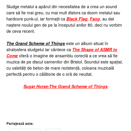
Sludge metalul a apărut din necesitatea de a crea un sound
care să fie mai greu, cu mai mult distors ca doom metalul sau
hardcore punk-ul, iar formații ca
Black Flag
,
Fang
, au dat
naștere noului gen de pe la începutul anilor 80, deci nu vorbim
de ceva recent.
The Grand Scheme of Things
este un album situat în
stratosfera sludgelui iar cântece ca
The Shape of ASMR to
Come
oferă o imagine de ansamblu corectă a ce vrea să fie
muzica de pe discul oamenilor din Bristol. Soundul este spațial,
cu valeități de beton de mare rezistență, coloana muzicală
perfectă pentru o călătorie de o oră de neuitat.
Sugar Horse-The Grand Scheme of Things
Partajează asta: