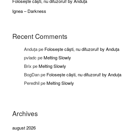
Folosește căști, nu difuzorul! by Anduța
Ignea – Darkness
Recent Comments
Anduța
pe
Folosește căști, nu difuzorul! by Anduța
pvladc
pe
Melting Slowly
Brix
pe
Melting Slowly
BogDan
pe
Folosește căști, nu difuzorul! by Anduța
Peredhil
pe
Melting Slowly
Archives
august 2026