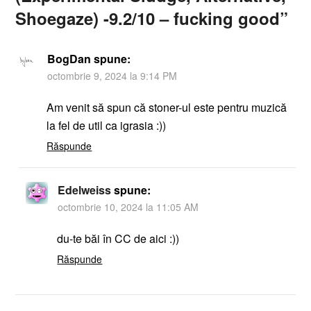
Shoegaze) -9.2/10 – fucking good
”
BogDan
spune:
octombrie 9, 2024 la 9:14 PM
Am venit să spun că stoner-ul este pentru muzică
la fel de util ca igrasia :))
Răspunde
Edelweiss
spune:
octombrie 10, 2024 la 11:05 AM
du-te băi în CC de aici :))
Răspunde