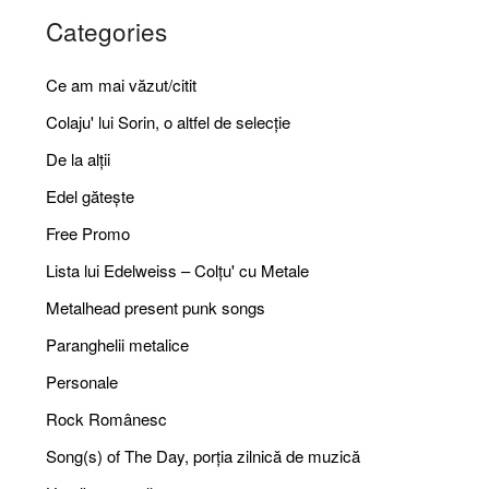
Categories
Ce am mai văzut/citit
Colaju' lui Sorin, o altfel de selecție
De la alții
Edel gătește
Free Promo
Lista lui Edelweiss – Colțu' cu Metale
Metalhead present punk songs
Paranghelii metalice
Personale
Rock Românesc
Song(s) of The Day, porția zilnică de muzică