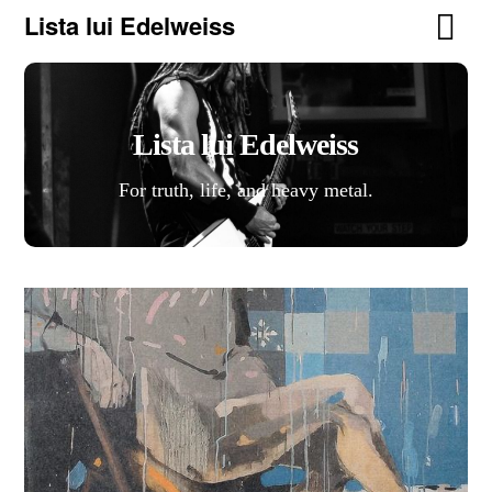
Lista lui Edelweiss
Lista lui Edelweiss
For truth, life, and heavy metal.