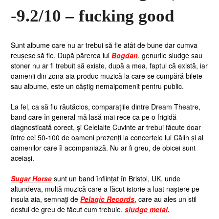
-9.2/10 – fucking good
Sunt albume care nu ar trebui să fie atât de bune dar cumva
reușesc să fie. După părerea lui
Bogdan
, genurile sludge sau
stoner nu ar fi trebuit să existe, după a mea, faptul că există, iar
oamenii din zona aia produc muzică la care se cumpără bilete
sau albume, este un câștig nemaipomenit pentru public.
La fel, ca să fiu răutăcios, comparațiile dintre Dream Theatre,
band care în general mă lasă mai rece ca pe o frigidă
diagnosticată corect, și Celelalte Cuvinte ar trebui făcute doar
între cei 50-100 de oameni prezenți la concertele lui Călin și al
oamenilor care îl acompaniază. Nu ar fi greu, de obicei sunt
aceiași.
Sugar Horse
sunt un band înființat în Bristol, UK, unde
altundeva, multă muzică care a făcut istorie a luat naștere pe
insula aia, semnați de
Pelagic Records
, care au ales un stil
destul de greu de făcut cum trebuie,
sludge metal.