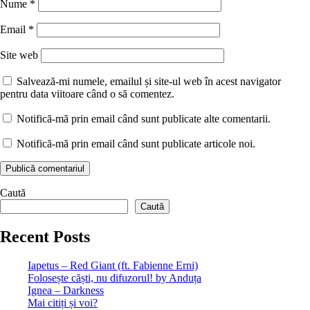
Nume
*
Email
*
Site web
Salvează-mi numele, emailul și site-ul web în acest navigator
pentru data viitoare când o să comentez.
Notifică-mă prin email când sunt publicate alte comentarii.
Notifică-mă prin email când sunt publicate articole noi.
Caută
Caută
Recent Posts
Iapetus – Red Giant (ft. Fabienne Erni)
Folosește căști, nu difuzorul! by Anduța
Ignea – Darkness
Mai citiți și voi?