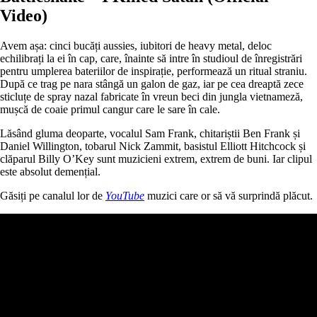
Video)
Avem așa: cinci bucăți aussies, iubitori de heavy metal, deloc
echilibrați la ei în cap, care, înainte să intre în studioul de înregistrări
pentru umplerea bateriilor de inspirație, performează un ritual straniu.
După ce trag pe nara stângă un galon de gaz, iar pe cea dreaptă zece
sticluțe de spray nazal fabricate în vreun beci din jungla vietnameză,
mușcă de coaie primul cangur care le sare în cale.
Lăsând gluma deoparte, vocalul Sam Frank, chitariștii Ben Frank și
Daniel Willington, tobarul Nick Zammit, basistul Elliott Hitchcock și
clăparul Billy O’Key sunt muzicieni extrem, extrem de buni. Iar clipul
este absolut demențial.
Găsiți pe canalul lor de
YouTube
muzici care or să vă surprindă plăcut.