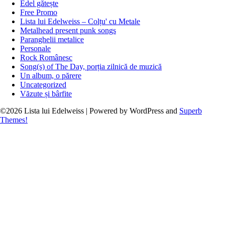
Edel gătește
Free Promo
Lista lui Edelweiss – Colțu' cu Metale
Metalhead present punk songs
Paranghelii metalice
Personale
Rock Românesc
Song(s) of The Day, porția zilnică de muzică
Un album, o părere
Uncategorized
Văzute și bârfite
©2026 Lista lui Edelweiss
| Powered by WordPress and
Superb
Themes!