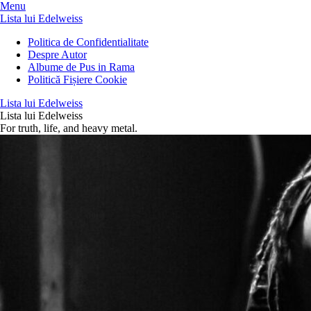
Menu
Lista lui Edelweiss
Politica de Confidentialitate
Despre Autor
Albume de Pus in Rama
Politică Fișiere Cookie
Lista lui Edelweiss
Lista lui Edelweiss
For truth, life, and heavy metal.