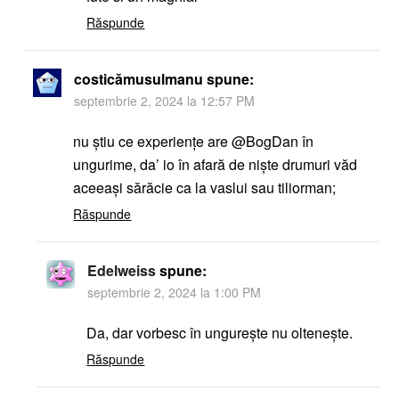
Răspunde
costicămusulmanu
spune:
septembrie 2, 2024 la 12:57 PM
nu știu ce experiențe are @BogDan în
ungurime, da’ io în afară de niște drumuri văd
aceeași sărăcie ca la vaslui sau tiliorman;
Răspunde
Edelweiss
spune:
septembrie 2, 2024 la 1:00 PM
Da, dar vorbesc în ungurește nu oltenește.
Răspunde