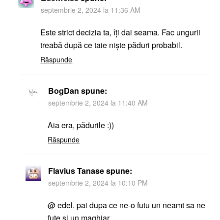
septembrie 2, 2024 la 11:36 AM
Este strict decizia ta, îți dai seama. Fac ungurii
treabă după ce taie niște păduri probabil.
Răspunde
BogDan
spune:
septembrie 2, 2024 la 11:40 AM
Aia era, pădurile :))
Răspunde
Flavius Tanase
spune:
septembrie 2, 2024 la 10:10 PM
@ edel. pai dupa ce ne-o futu un neamt sa ne
fute si un maghiar