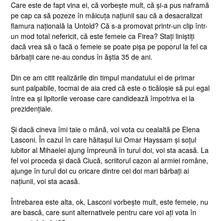
Care este de fapt vina ei, că vorbește mult, că și-a pus naframă
pe cap ca să pozeze în măicuța națiunii sau că a desacralizat
flamura națională la Untold? Că s-a promovat printr-un clip într-
un mod total nefericit, că este femeie ca Firea? Stați liniștiți
dacă vrea să o facă o femeie se poate pișa pe poporul la fel ca
bărbații care ne-au condus în ăștia 35 de ani.
Din ce am citit realizările din timpul mandatului ei de primar
sunt palpabile, tocmai de aia cred că este o ticăloșie să pui egal
între ea și lipitorile veroase care candidează împotriva ei la
prezidențiale.
Și dacă cineva îmi taie o mână, voi vota cu cealaltă pe Elena
Lasconi. În cazul în care hăitașul lui Omar Hayssam și soțul
iubitor al Mihaelei ajung împreună în turul doi, voi sta acasă. La
fel voi proceda și dacă Ciucă, scriitorul cazon al armiei române,
ajunge în turul doi cu oricare dintre cei doi mari bărbați ai
națiunii, voi sta acasă.
Întrebarea este alta, ok, Lasconi vorbește mult, este femeie, nu
are bască, care sunt alternativele pentru care voi ați vota în