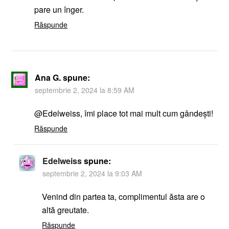
pare un înger.
Răspunde
Ana G.
spune:
septembrie 2, 2024 la 8:59 AM
@Edelweiss, îmi place tot mai mult cum gândești!
Răspunde
Edelweiss
spune:
septembrie 2, 2024 la 9:03 AM
Venind din partea ta, complimentul ăsta are o
altă greutate.
Răspunde