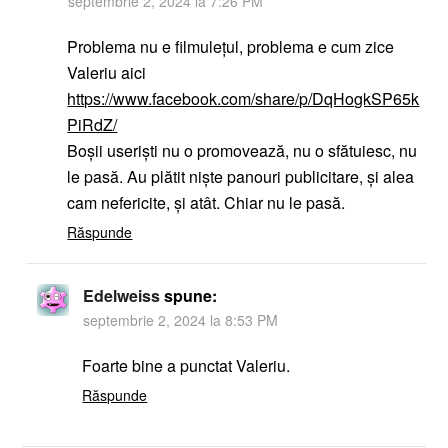
septembrie 2, 2024 la 7:26 PM
Problema nu e filmulețul, problema e cum zice
Valeriu aici
https://www.facebook.com/share/p/DqHogkSP65k
PiRdZ/
Boșii useriști nu o promovează, nu o sfătuiesc, nu
le pasă. Au plătit niște panouri publicitare, și alea
cam nefericite, și atât. Chiar nu le pasă.
Răspunde
Edelweiss
spune:
septembrie 2, 2024 la 8:53 PM
Foarte bine a punctat Valeriu.
Răspunde