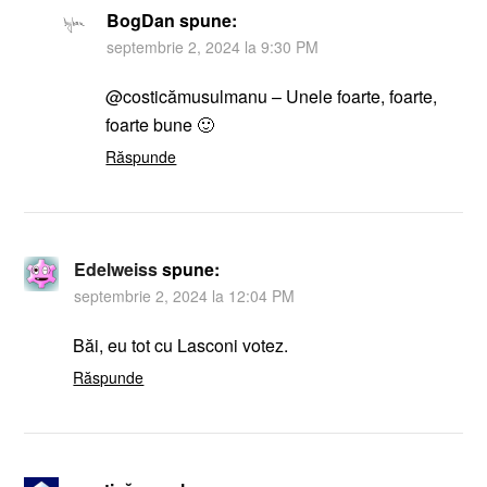
BogDan
spune:
septembrie 2, 2024 la 9:30 PM
@costicămusulmanu – Unele foarte, foarte,
foarte bune 🙂
Răspunde
Edelweiss
spune:
septembrie 2, 2024 la 12:04 PM
Băi, eu tot cu Lasconi votez.
Răspunde