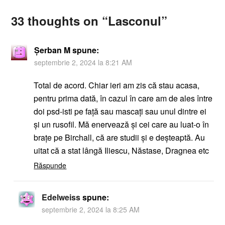
33 thoughts on “
Lasconul
”
Șerban M
spune:
septembrie 2, 2024 la 8:21 AM
Total de acord. Chiar ieri am zis că stau acasa,
pentru prima dată, în cazul în care am de ales între
doi psd-isti pe față sau mascați sau unul dintre ei
și un rusofil. Mă enervează și cei care au luat-o în
brațe pe Birchall, că are studii și e deșteaptă. Au
uitat că a stat lângă Iliescu, Năstase, Dragnea etc
Răspunde
Edelweiss
spune:
septembrie 2, 2024 la 8:25 AM