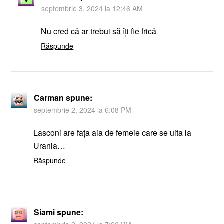
septembrie 3, 2024 la 12:46 AM
Nu cred că ar trebui să îți fie frică
Răspunde
Carman
spune:
septembrie 2, 2024 la 6:08 PM
Lasconi are fața aia de femeie care se uita la
Urania…
Răspunde
Siami
spune: