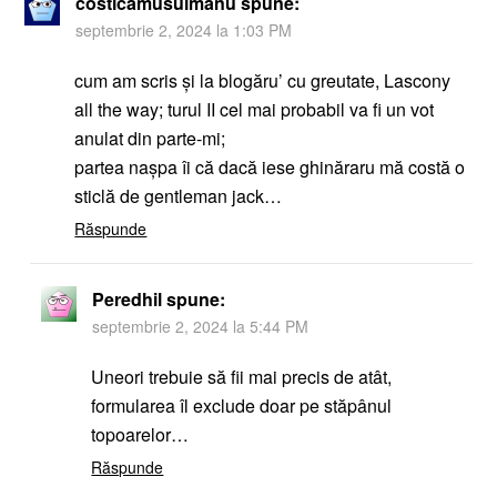
costicămusulmanu
spune:
septembrie 2, 2024 la 1:03 PM
cum am scris și la blogăru’ cu greutate, Lascony
all the way; turul II cel mai probabil va fi un vot
anulat din parte-mi;
partea nașpa îi că dacă iese ghinăraru mă costă o
sticlă de gentleman jack…
Răspunde
Peredhil
spune:
septembrie 2, 2024 la 5:44 PM
Uneori trebuie să fii mai precis de atât,
formularea îl exclude doar pe stăpânul
topoarelor…
Răspunde