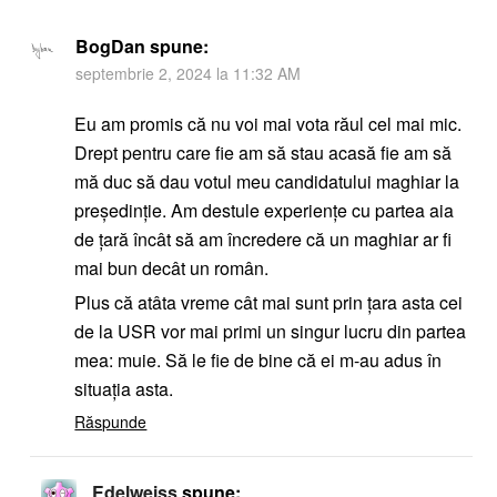
BogDan
spune:
septembrie 2, 2024 la 11:32 AM
Eu am promis că nu voi mai vota răul cel mai mic.
Drept pentru care fie am să stau acasă fie am să
mă duc să dau votul meu candidatului maghiar la
președinție. Am destule experiențe cu partea aia
de țară încât să am încredere că un maghiar ar fi
mai bun decât un român.
Plus că atâta vreme cât mai sunt prin țara asta cei
de la USR vor mai primi un singur lucru din partea
mea: muie. Să le fie de bine că ei m-au adus în
situația asta.
Răspunde
Edelweiss
spune: