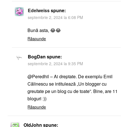
Edelweiss
spune:
septembrie 2, 2024 la 6:08 PM
Bună asta, 😂😂
Răspunde
BogDan
spune:
septembrie 2, 2024 la 9:35 PM
@Peredhil – Ai dreptate. De exemplu Emil
Călinescu se intitulează „Un blogger cu
greutate pe un blog cu de toate”. Bine, are 11
bloguri :))
Răspunde
OldJohn
spune: