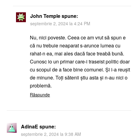
John Temple
spune:
septembrie 2, 2024 la 4:24 PM
Nu, nici poveste. Ceea ce am vrut să spun e
că nu trebuie neaparat s-arunce lumea cu
rahat-n ea, mai ales dacă face treabă bună.
Cunosc io un primar care-i traseist politic doar
cu scopul de a face bine comunei. Și i-a reușit
de minune. Toți sătenii știu asta și n-au nici o
problemă.
Răspunde
AdinaE
spune:
septembrie 2, 2024 la 9:38 AM