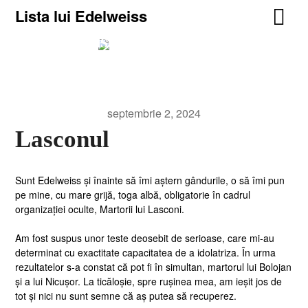
Lista lui Edelweiss
Lista lui Edelweiss
For truth, life, and heavy metal.
septembrie 2, 2024
Lasconul
Sunt Edelweiss și înainte să îmi aștern gândurile, o să îmi pun
pe mine, cu mare grijă, toga albă, obligatorie în cadrul
organizației oculte, Martorii lui Lasconi.
Am fost suspus unor teste deosebit de serioase, care mi-au
determinat cu exactitate capacitatea de a idolatriza. În urma
rezultatelor s-a constat că pot fi în simultan, martorul lui Bolojan
și a lui Nicușor. La ticăloșie, spre rușinea mea, am ieșit jos de
tot și nici nu sunt semne că aș putea să recuperez.