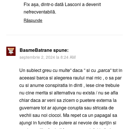
Fix așa, dintr-o dată Lasconi a devenit
nefrecventabilă.
Răspunde
BasmeBatrane
spune:
septembrie 2, 2024 la 8:24 AM
Un subiect greu cu multe” daca ” si cu „parca” tot in
aceeasi barca si alegerea raului mai mic , o sa par
cu si anume conspiratia in dinti , iese cine trebuie
nu cine merita si alternativa nu exista / nu se afla
chiar daca ar veni sa zicem o puetere externa la
guvernare tot ar ajunge corupta sau stricata de
vechii sau noi ciocoi. Ma repet ca un papagal sa
ajungi in functie de putere ai nevoie de sprijin si