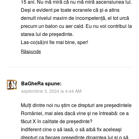
15 ani. Nu mă miră că nu mă miră ascensiunea lui.
Deși e evident pe toate ecranele că și-a atins
demult nivelul maxim de incompetență, el tot urcă
precum un balon cu aer cald. Eu nu voi contribui la
starea lui de președinte.
Las-co(să)ni fie mai bine, sper!
Răspunde
BaGheRa
spune:
septembrie 3, 2024 la 4:44 AM
Mulți dintre noi nu știm ce drepturi are președintele
României, mai ales dacă vine și ne întreabă: ce a
făcut X în calitate de președinte?
Indiferent cine o să iasă, o să aibă fix aceleași
drepturi ca fiecare președinte dinaintea lui și o să