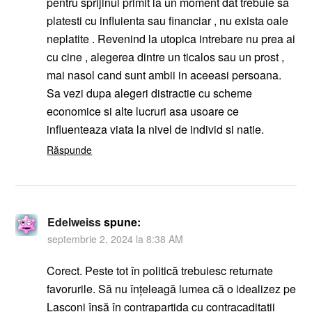
pentru sprijinul primit la un moment dat trebuie sa
platesti cu influienta sau financiar , nu exista oale
neplatite . Revenind la utopica intrebare nu prea ai
cu cine , alegerea dintre un ticalos sau un prost ,
mai nasol cand sunt ambii in aceeasi persoana.
Sa vezi dupa alegeri distractie cu scheme
economice si alte lucruri asa usoare ce
influenteaza viata la nivel de individ si natie.
Răspunde
Edelweiss
spune:
septembrie 2, 2024 la 8:38 AM
Corect. Peste tot în politică trebuiesc returnate
favorurile. Să nu înțeleagă lumea că o idealizez pe
Lasconi însă în contrapartida cu contracaditații