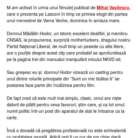
M-am activat în urma unui filmuleț publicat de
Mihai Vasilescu
,
care o prezenta pe Lasconi în timp ce primea elogii din partea
unui menestrel de Vama Veche, duminica în amiaza mare.
Domnul Mădălin Hodor, un istoric excelent dealtfel, și membru
CNSAS, la propunerea, surpriză motherfuckers, dragului nostru
Partid Național Liberal, de mult timp un pesede cu alte litere,
are o poziție despre acest clip care probabil se aprofundează
pe la pagina trei din manualul manipulării micului NKVD-ist.
Sau greșesc eu și domnul Hodor vizează un casting pentru
unul dintre rolurile principale din ”Sunt un mic ticălos 6” iar
postarea face parte din încălzirea pentru film.
De fapt cred că este mult mai simplu, clasic, omul are niște
datorii de plătit pentru ceva favoruri, știm care, și ca tot omul
numit politic într-un post din aparatul de stat le întoarce ca la
carte.
Încă o dovadă că pregătirea profesională nu este echivalentă
cu probitatea morală. Adică poți fi un cur de om chiar dacă