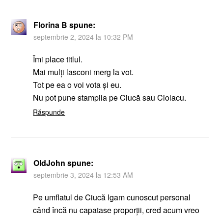
Florina B
spune:
septembrie 2, 2024 la 10:32 PM
Îmi place titlul.
Mai mulți lasconi merg la vot.
Tot pe ea o voi vota și eu.
Nu pot pune stampila pe Ciucă sau Ciolacu.
Răspunde
OldJohn
spune:
septembrie 3, 2024 la 12:53 AM
Pe umflatul de Ciucă lgam cunoscut personal
când încă nu capatase proporții, cred acum vreo