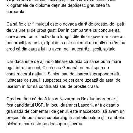
kilogramele de diplome deținute depășesc greutatea ta
corporală.
Ca să fie clar filmulețul este o dovada clară de prostie, de lipsă
de viziune și de prost gust. Dar în comparație cu concurența
care a avut un rol activ de-a lungul diferitelor guvernări care au
nenorocit țara asta, clipul ăsta este cel mult un motiv de râs, nu
cred că din cauza lui nu avem noi, autostrăzi, școli, spitale.
Dar dacă este de ajuns o filmare stupidă ca să se pună mare
egal între Lasconi, Ciucă sau Geoană, nu mai spun de
constructorul națiunii, Simion sau de libarca supraponderală,
iubitoare de ruși, îi suspectez pe cei care uzează de asta, de
uselism în formă continuată sau de prostie crasă.
Cred cu tărie că dacă Iesus Nazarenus Rex Iudaeorum ar fi
fost candidatul USR, în locul duamnei Lasconi, ar fi existat o
grămadă de comentarii de genul, este inacceptabil să avem un
președinte pe cineva cu piercing în ambele palme și în ambele
picioare, care este pe deasupra și evreu.