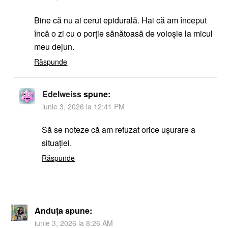
Bine că nu ai cerut epidurală. Hai că am început
încă o zi cu o porție sănătoasă de voioșie la micul
meu dejun.
Răspunde
Edelweiss
spune:
iunie 3, 2026 la 12:41 PM
Să se noteze că am refuzat orice ușurare a
situației.
Răspunde
Anduța
spune:
iunie 3, 2026 la 8:26 AM