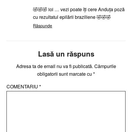
🤣🤣🤣 ioi … vezi poate îți cere Anduța poză
cu rezultatul epilării braziliene 🤣🤣🤣
Răspunde
Lasă un răspuns
Adresa ta de email nu va fi publicată.
Câmpurile
obligatorii sunt marcate cu
*
COMENTARIU
*