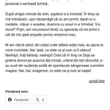
provocat o serioasă fomică.
După cinșpe minute de chin, supliciul s-a încheiat. În timp ce
mă îmbrăcam, ușor dezamăgit că nu am primit, dacă nu o
medalie, măcar o acadea, doamna cu arsul m-a întrebat: V-a
durut? Puțin, am recunoscut timid, cu speranța că voi primi o
cât de mic gest empatic pentru eroismul meu.
M-am năruit când, din colțul unde stătea soția mea, au ajuns la
mine cuvintele: Hai, lasă, nu este ca și cum ai fi născut!
Nedrept, frați bărbați, nedrept! Cred că în timp ce Doja se
gratina domol pe scaunul ăla înroșit, urlând din toți rărunchii, s-
au auzit din audiența avidă de spectacole sângeroase cuvintele
magice: Hai, hai, exagerezi, nu este ca și cum ai naște!
sursă foto
Partajează asta:
Facebook
X