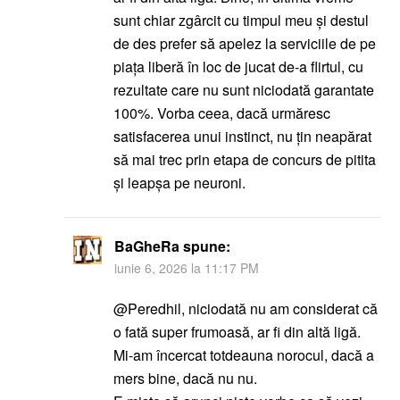
sunt chiar zgârcit cu timpul meu şi destul
de des prefer să apelez la serviciile de pe
piața liberă în loc de jucat de-a flirtul, cu
rezultate care nu sunt niciodată garantate
100%. Vorba ceea, dacă urmăresc
satisfacerea unui instinct, nu țin neapărat
să mai trec prin etapa de concurs de pitita
și leapşa pe neuroni.
BaGheRa
spune:
iunie 6, 2026 la 11:17 PM
@Peredhil, niciodată nu am considerat că
o fată super frumoasă, ar fi din altă ligă.
Mi-am încercat totdeauna norocul, dacă a
mers bine, dacă nu nu.