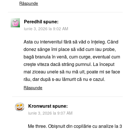
Răspunde
Peredhil
spune:
iunie 3, 2026 la 9:02 AM
Asta cu intervenitul fărā să văd o înțeleg. Când
donez sânge îmi place să văd cum iau probe,
bagă branula în venă, cum curge, eventual cum
creşte viteza dacă strâng pumnul. La început
mai ziceau unele să nu mă uit, poate mi se face
rău, dar după s-au lămurit că nu e cazul.
Răspunde
Kronwurst
spune:
iunie 3, 2026 la 9:07 AM
Me three. Obișnuit din copilărie cu analize la 3