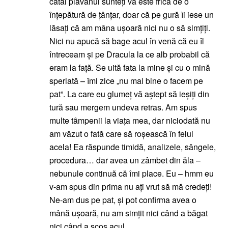
câtai plăvanul sunteți vă este frică de o
înțepătură de țânțar, doar că pe gură ìi iese un
lăsați că am mâna ușoară nici nu o să simțiți.
Nici nu apucă să bage acul în venă că eu îl
întreceam și pe Dracula la ce alb probabil că
eram la față. Se uită fata la mine și cu o mină
speriată – îmi zice „nu mai bine o facem pe
pat”. La care eu glumeț vă aștept să ieșiți din
tură sau mergem undeva retras. Am spus
multe tâmpenii la viața mea, dar niciodată nu
am văzut o fată care să roșească în felul
acela! Ea răspunde timidă, analizele, sângele,
procedura… dar avea un zâmbet din ăla –
nebunule continuă că îmi place. Eu – hmm eu
v-am spus din prima nu ați vrut să mă credeți!
Ne-am dus pe pat, și pot confirma avea o
mână ușoară, nu am simțit nici când a băgat
nici când a scos acul.