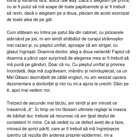
xilină și varianta fără, adică raw way. Dacă o alegeam pe prima,
nu ar fi putut să mă scape de toate papiloamele și ar fi trebuit
să revin, dacă o alegeam pe a doua, plecam de acolo exorcizat
de toate alea de pe gât.
Cum stăteam eu întins pe patul ăla din cabinet, cu picioarele
atârnând pe jos, m-am simțit străbătut de curajul strămoșilor
mei cazaci și, cu pieptul umflat, aproape că am strigat, cu
glasul îngroșat: Doamna doctor, aleg a doua variantă! Faptul că
doamna a părut ușor surprinsă de alegerea mea ar fi trebuit să
mă pună pe gânduri. Doar că nu. Cu pieptul umflat și privirea
încordată, deja mă zugrăveam, mândru și neînduplecat, ca un
Mel Gibson dezmățelit de călăii englezi, nu am sesizat ușoara
dezorientare a doctoriței și nici nu mi-a ajuns la urechi: Dăm pe
6, apoi mai vedem noi.
Treizeci de secunde mai târziu, am simțit și am mirosit ce
înseamnă „6”. În timp ce îmi făceam ultimele reglaje la masca
de bărbat dur, trebuie să recunosc că am țipat destul de
consistent în mine. Ca să vedeți cu ce defect aveți de-a face,
mirosul de șorici pârlit, care ar fi trebuit să mă îngrețoșeze
(pentru că rezulta din arderea propriei epiderme), mi-a