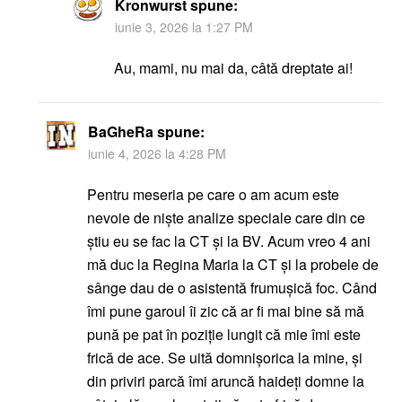
Kronwurst
spune:
iunie 3, 2026 la 1:27 PM
Au, mami, nu mai da, câtă dreptate ai!
BaGheRa
spune:
iunie 4, 2026 la 4:28 PM
Pentru meseria pe care o am acum este
nevoie de niște analize speciale care din ce
știu eu se fac la CT și la BV. Acum vreo 4 ani
mă duc la Regina Maria la CT și la probele de
sânge dau de o asistentă frumușică foc. Când
îmi pune garoul îi zic că ar fi mai bine să mă
pună pe pat în poziție lungit că mie îmi este
frică de ace. Se uită domnișorica la mine, și
din priviri parcă îmi aruncă haideți domne la