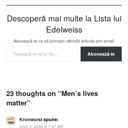
Descoperă mai multe la Lista lui
Edelweiss
Abonează-te ca să primești ultimele articole prin email.
TASTEAZĂ EMAILUL TĂU...
Abonează-te
23 thoughts on “
Men’s lives
matter
”
Kronwurst
spune:
iunie 3, 2026 la 7:47 AM