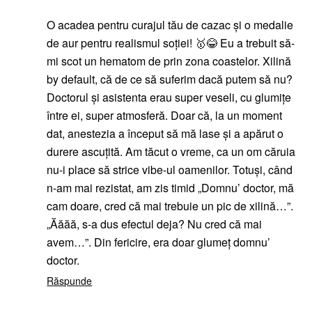
O acadea pentru curajul tău de cazac și o medalie
de aur pentru realismul soției! 🥇😂 Eu a trebuit să-
mi scot un hematom de prin zona coastelor. Xilină
by default, că de ce să suferim dacă putem să nu?
Doctorul și asistenta erau super veseli, cu glumițe
între ei, super atmosferă. Doar că, la un moment
dat, anestezia a început să mă lase și a apărut o
durere ascuțită. Am tăcut o vreme, ca un om căruia
nu-i place să strice vibe-ul oamenilor. Totuși, când
n-am mai rezistat, am zis timid „Domnu’ doctor, mă
cam doare, cred că mai trebuie un pic de xilină…”.
„Ăăăă, s-a dus efectul deja? Nu cred că mai
avem…”. Din fericire, era doar glumeț domnu’
doctor.
Răspunde