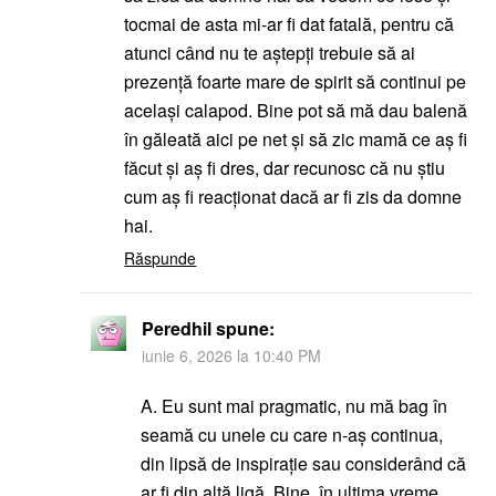
tocmai de asta mi-ar fi dat fatală, pentru că
atunci când nu te aștepți trebuie să ai
prezență foarte mare de spirit să continui pe
același calapod. Bine pot să mă dau balenă
în găleată aici pe net și să zic mamă ce aș fi
făcut și aș fi dres, dar recunosc că nu știu
cum aș fi reacționat dacă ar fi zis da domne
hai.
Răspunde
Peredhil
spune:
iunie 6, 2026 la 10:40 PM
A. Eu sunt mai pragmatic, nu mă bag în
seamă cu unele cu care n-aş continua,
din lipsă de inspirație sau considerând că
ar fi din altă ligă. Bine, în ultima vreme