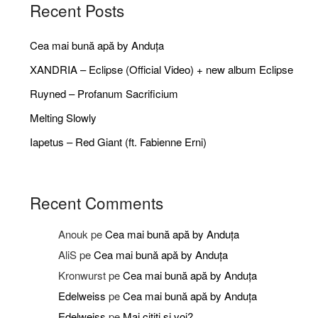
Recent Posts
Cea mai bună apă by Anduța
XANDRIA – Eclipse (Official Video) + new album Eclipse
Ruyned – Profanum Sacrificium
Melting Slowly
Iapetus – Red Giant (ft. Fabienne Erni)
Recent Comments
Anouk
pe
Cea mai bună apă by Anduța
AliS
pe
Cea mai bună apă by Anduța
Kronwurst
pe
Cea mai bună apă by Anduța
Edelweiss
pe
Cea mai bună apă by Anduța
Edelweiss
pe
Mai citiți și voi?