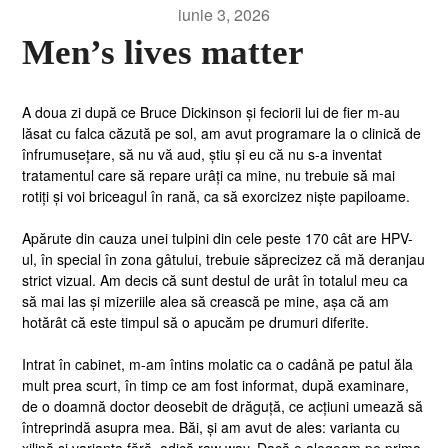
iunie 3, 2026
Men’s lives matter
A doua zi după ce Bruce Dickinson și feciorii lui de fier m-au
lăsat cu falca căzută pe sol, am avut programare la o clinică de
înfrumusețare, să nu vă aud, știu și eu că nu s-a inventat
tratamentul care să repare urâți ca mine, nu trebuie să mai
rotiți și voi briceagul în rană, ca să exorcizez niște papiloame.
Apărute din cauza unei tulpini din cele peste 170 cât are HPV-
ul, în special în zona gâtului, trebuie săprecizez că mă deranjau
strict vizual. Am decis că sunt destul de urât în totalul meu ca
să mai las și mizeriile alea să crească pe mine, așa că am
hotărât că este timpul să o apucăm pe drumuri diferite.
Intrat în cabinet, m-am întins molatic ca o cadână pe patul ăla
mult prea scurt, în timp ce am fost informat, după examinare,
de o doamnă doctor deosebit de drăguță, ce acțiuni umează să
întreprindă asupra mea. Băi, și am avut de ales: varianta cu