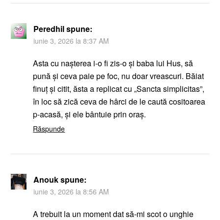
Peredhil
spune:
iunie 3, 2026 la 8:37 AM
Asta cu naşterea i-o fi zis-o şi baba lui Hus, să
pună şi ceva paie pe foc, nu doar vreascuri. Băiat
finuț şi citit, ăsta a replicat cu „Sancta simplicitas”,
în loc să zică ceva de hârci de le caută cositoarea
p-acasă, şi ele bântuie prin oraş.
Răspunde
Anouk
spune:
iunie 3, 2026 la 8:56 AM
A trebuit la un moment dat să-mi scot o unghie