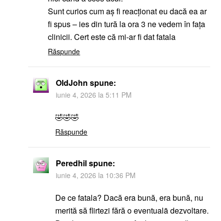
Sunt curios cum aș fi reacționat eu dacă ea ar
fi spus – ies din tură la ora 3 ne vedem în fața
clinicii. Cert este că mi-ar fi dat fatala
Răspunde
OldJohn
spune:
iunie 4, 2026 la 5:11 PM
🤣🤣🤣
Răspunde
Peredhil
spune:
iunie 4, 2026 la 10:36 PM
De ce fatala? Dacă era bună, era bună, nu
merită să flirtezi fără o eventualā dezvoltare.