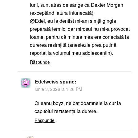
luni, sunt atras de sânge ca Dexter Morgan
(exceptând latura întunecată).
@Edel, eu la dentist mi-am simțit gingia
preparată termic, dar mirosul nu mi-a provocat
foame, pentru că mintea mea era conectată la
durerea resimțită (anestezie prea puțină
raportat la volumul meu adolescentin).
Răspunde
Edelweiss
spune:
iunie 3, 2026 la 1:26 PM
Cileanu boyz, ne bat doamnele la cur la
capitolul rezistența la durere.
Răspunde