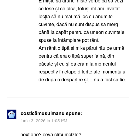
E mișto să arunci niște vorbe ca să vezi
ce iese și ce pică, totuși mi-am învățat
lecția să nu mai mă joc cu anumite
cuvinte, dacă nu sunt dispus să merg
până la capăt pentru că uneori cuvintele
spuse la întâmplare pot răni.
Am rănit o tipă și mi-a părut rău pe urmă
pentru că era o tipă super faină, din
păcate și eu și ea eram la momentul
respectiv în etape diferite ale momentului
de după o despărțire și… nu a fost să fie.
costicămusulmanu
spune:
iunie 3, 2026 la 1:05 PM
next one? ceva circumcizie?