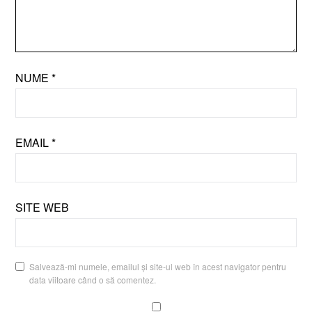
NUME
*
EMAIL
*
SITE WEB
Salvează-mi numele, emailul și site-ul web în acest navigator pentru
data viitoare când o să comentez.