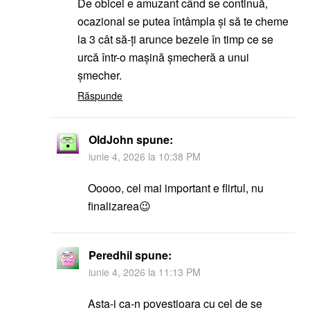
De obicei e amuzant când se continuă,
ocazional se putea întâmpla şi să te cheme
la 3 cât să-ți arunce bezele în timp ce se
urcă într-o maşină şmecheră a unui
şmecher.
Răspunde
OldJohn
spune:
iunie 4, 2026 la 10:38 PM
Ooooo, cel mai important e flirtul, nu
finalizarea😉
Peredhil
spune:
iunie 4, 2026 la 11:13 PM
Asta-i ca-n povestioara cu cel de se