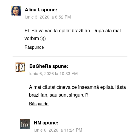
Alina I.
spune:
iunie 3, 2026 la 8:52 PM
Ei. Sa va vad la epilat brazilian. Dupa aia mai
vorbim :)))
Răspunde
BaGheRa
spune:
iunie 6, 2026 la 10:33 PM
A mai căutat cineva ce înseamnă epilatul ăsta
brazilian, sau sunt singurul?
Răspunde
HM
spune:
iunie 6, 2026 la 11:24 PM