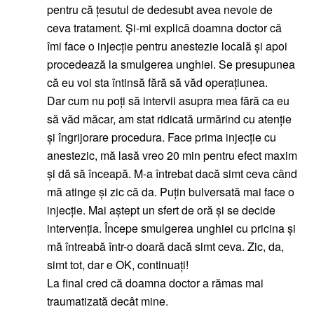
pentru că țesutul de dedesubt avea nevoie de
ceva tratament. Și-mi explică doamna doctor că
îmi face o injecție pentru anestezie locală și apoi
procedează la smulgerea unghiei. Se presupunea
că eu voi sta întinsă fără să văd operațiunea.
Dar cum nu poți să intervii asupra mea fără ca eu
să văd măcar, am stat ridicată urmărind cu atenție
și îngrijorare procedura. Face prima injecție cu
anestezic, mă lasă vreo 20 min pentru efect maxim
și dă să înceapă. M-a întrebat dacă simt ceva când
mă atinge și zic că da. Puțin bulversată mai face o
injecție. Mai aștept un sfert de oră și se decide
intervenția. Începe smulgerea unghiei cu pricina și
mă întreabă într-o doară dacă simt ceva. Zic, da,
simt tot, dar e OK, continuați!
La final cred că doamna doctor a rămas mai
traumatizată decât mine.