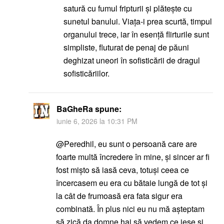
satură cu fumul fripturii şi plăteşte cu
sunetul banului. Viața-i prea scurtă, timpul
organului trece, iar în esență flirturile sunt
simpliste, fluturat de penaj de păuni
deghizat uneori în sofisticării de dragul
sofisticăriilor.
BaGheRa
spune:
iunie 6, 2026 la 10:31 PM
@Peredhil, eu sunt o persoană care are
foarte multă încredere în mine, și sincer ar fi
fost mișto să iasă ceva, totuși ceea ce
încercasem eu era cu bătaie lungă de tot și
la cât de frumoasă era fata sigur era
combinată. În plus nici eu nu mă așteptam
să zică da domne hai să vedem ce iese și