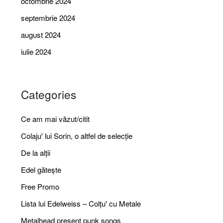
octombrie 2024
septembrie 2024
august 2024
iulie 2024
Categories
Ce am mai văzut/citit
Colaju' lui Sorin, o altfel de selecție
De la alții
Edel gătește
Free Promo
Lista lui Edelweiss – Colțu' cu Metale
Metalhead present punk songs