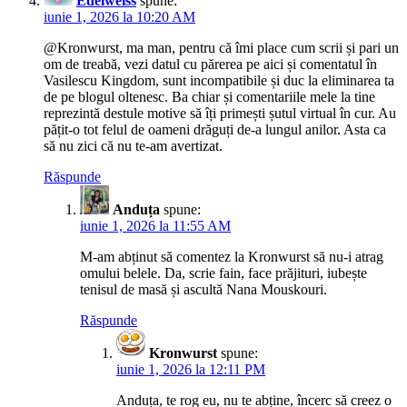
Edelweiss
spune:
iunie 1, 2026 la 10:20 AM
@Kronwurst, ma man, pentru că îmi place cum scrii și pari un
om de treabă, vezi datul cu părerea pe aici și comentatul în
Vasilescu Kingdom, sunt incompatibile și duc la eliminarea ta
de pe blogul oltenesc. Ba chiar și comentariile mele la tine
reprezintă destule motive să îți primești șutul virtual în cur. Au
pățit-o tot felul de oameni drăguți de-a lungul anilor. Asta ca
să nu zici că nu te-am avertizat.
Răspunde
Anduța
spune:
iunie 1, 2026 la 11:55 AM
M-am abținut să comentez la Kronwurst să nu-i atrag
omului belele. Da, scrie fain, face prăjituri, iubește
tenisul de masă și ascultă Nana Mouskouri.
Răspunde
Kronwurst
spune:
iunie 1, 2026 la 12:11 PM
Anduța, te rog eu, nu te abține, încerc să creez o