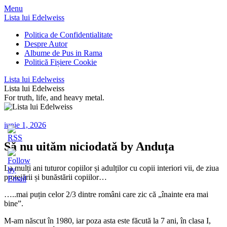
Menu
Lista lui Edelweiss
Politica de Confidentialitate
Despre Autor
Albume de Pus in Rama
Politică Fișiere Cookie
Lista lui Edelweiss
Lista lui Edelweiss
For truth, life, and heavy metal.
iunie 1, 2026
Să nu uităm niciodată by Anduța
La mulți ani tuturor copiilor și adulților cu copii interiori vii, de ziua
protejării și bunăstării copiilor…
…..mai puțin celor 2/3 dintre români care zic că „înainte era mai
bine”.
M-am născut în 1980, iar poza asta este făcută la 7 ani, în clasa I,