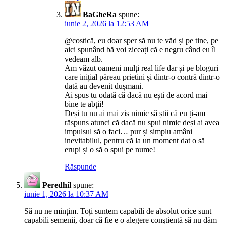
BaGheRa
spune:
iunie 2, 2026 la 12:53 AM
@costică, eu doar sper să nu te văd și pe tine, pe
aici spunând bă voi ziceați că e negru când eu îl
vedeam alb.
Am văzut oameni mulți real life dar și pe bloguri
care inițial păreau prietini și dintr-o contră dintr-o
dată au devenit dușmani.
Ai spus tu odată că dacă nu ești de acord mai
bine te abții!
Deși tu nu ai mai zis nimic să știi că eu ți-am
răspuns atunci că dacă nu spui nimic deși ai avea
impulsul să o faci… pur și simplu amâni
inevitabilul, pentru că la un moment dat o să
erupi și o să o spui pe nume!
Răspunde
Peredhil
spune:
iunie 1, 2026 la 10:37 AM
Să nu ne mințim. Toți suntem capabili de absolut orice sunt
capabili semenii, doar că fie e o alegere conştientă să nu dăm