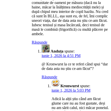
comunitate de oameni pe măsura (dacă nu la
haine, măcar la înălțimea mediocrității mele) și
după chipul meu interior de copil hazliu. Nu cred
că sunt în BLLL, așa sunt eu, de fel, îmi complic
uneori viața, dar de data asta nu știu ce-am făcut.
Iubesc tenisul și masa încărcată, deci tenisul de
masă le combină (frigorifică) cu multă plăcere pe
ambele.
Răspunde
Anduța
spune:
iunie 1, 2026 la 4:51 PM
@ Kronwurst la ce te referi când spui “dar
de data asta nu știu ce-am făcut”?
Răspunde
Kronwurst
spune:
iunie 1, 2026 la 5:03 PM
Adică la alții știu când am făcut
glume care nu au fost gustate, deși
nu am sărit calul, nici măcar poneiul.