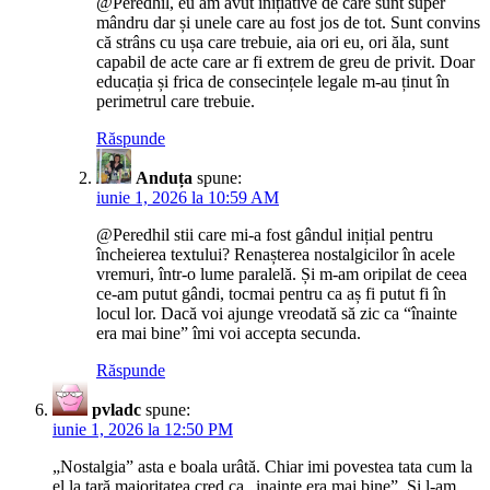
@Peredhil, eu am avut inițiative de care sunt super
mândru dar și unele care au fost jos de tot. Sunt convins
că strâns cu ușa care trebuie, aia ori eu, ori ăla, sunt
capabil de acte care ar fi extrem de greu de privit. Doar
educația și frica de consecințele legale m-au ținut în
perimetrul care trebuie.
Răspunde
Anduța
spune:
iunie 1, 2026 la 10:59 AM
@Peredhil stii care mi-a fost gândul inițial pentru
încheierea textului? Renașterea nostalgicilor în acele
vremuri, într-o lume paralelă. Și m-am oripilat de ceea
ce-am putut gândi, tocmai pentru ca aș fi putut fi în
locul lor. Dacă voi ajunge vreodată să zic ca “înainte
era mai bine” îmi voi accepta secunda.
Răspunde
pvladc
spune:
iunie 1, 2026 la 12:50 PM
„Nostalgia” asta e boala urâtă. Chiar imi povestea tata cum la
el la țară majoritatea cred ca „inainte era mai bine”. Si l-am