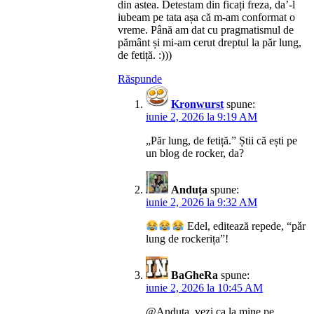
din astea. Detestam din ficați freza, da’-l
iubeam pe tata așa că m-am conformat o
vreme. Până am dat cu pragmatismul de
pământ și mi-am cerut dreptul la păr lung,
de fetiță. :)))
Răspunde
Kronwurst
spune:
iunie 2, 2026 la 9:19 AM
„Păr lung, de fetiță.” Știi că ești pe
un blog de rocker, da?
Anduța
spune:
iunie 2, 2026 la 9:32 AM
Edel, editează repede, “pǎr
lung de rockerița”!
BaGheRa
spune:
iunie 2, 2026 la 10:45 AM
@Anduța, vezi ca la mine pe