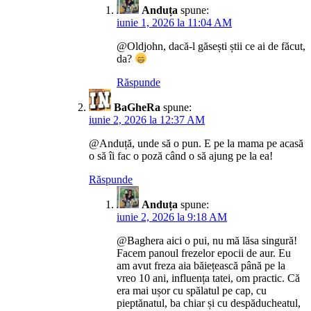
Anduța
spune:
iunie 1, 2026 la 11:04 AM
@Oldjohn, dacă-l găsești știi ce ai de făcut,
da?
Răspunde
BaGheRa
spune:
iunie 2, 2026 la 12:37 AM
@Anduță, unde să o pun. E pe la mama pe acasă
o să îi fac o poză când o să ajung pe la ea!
Răspunde
Anduța
spune:
iunie 2, 2026 la 9:18 AM
@Baghera aici o pui, nu mă lăsa singură!
Facem panoul frezelor epocii de aur. Eu
am avut freza aia băiețească până pe la
vreo 10 ani, influența tatei, om practic. Că
era mai ușor cu spălatul pe cap, cu
pieptănatul, ba chiar și cu despăducheatul,