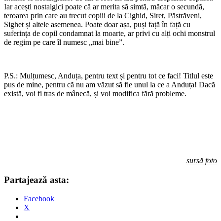
Iar acești nostalgici poate că ar merita să simtă, măcar o secundă,
teroarea prin care au trecut copiii de la Cighid, Siret, Păstrăveni,
Sighet și altele asemenea. Poate doar așa, puși față în față cu
suferința de copil condamnat la moarte, ar privi cu alți ochi monstrul
de regim pe care îl numesc „mai bine”.
P.S.: Mulțumesc, Anduța, pentru text și pentru tot ce faci! Titlul este
pus de mine, pentru că nu am văzut să fie unul la ce a Anduța! Dacă
există, voi fi tras de mânecă, și voi modifica fără probleme.
sursă foto
Partajează asta:
Facebook
X