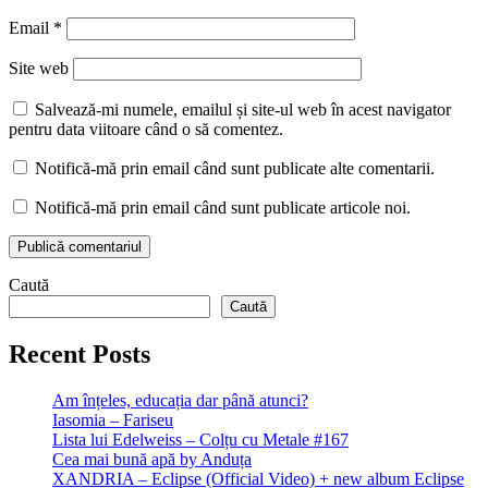
Email
*
Site web
Salvează-mi numele, emailul și site-ul web în acest navigator
pentru data viitoare când o să comentez.
Notifică-mă prin email când sunt publicate alte comentarii.
Notifică-mă prin email când sunt publicate articole noi.
Caută
Caută
Recent Posts
Am înțeles, educația dar până atunci?
Iasomia – Fariseu
Lista lui Edelweiss – Colțu cu Metale #167
Cea mai bună apă by Anduța
XANDRIA – Eclipse (Official Video) + new album Eclipse