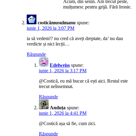
Acum, din senin. Am trecut peste,
mulțumesc pentru grijă. Fără Ironie.
costicămusulmanu
spune:
iunie 1, 2026 la 3:07 PM
ia să vedem!? nu cred că aveți dreptate, da’ nu dau
verdicte și nici lecții…
Răspunde
Edelweiss
spune:
iunie 1, 2026 la 3:17 PM
@Costică, eu mă bucur că ești aici. Restul este
trecut neînsemnat.
Răspunde
Anduța
spune:
iunie 1, 2026 la 4:41 PM
@Costică așa să fie, cum zici.
Răspunde