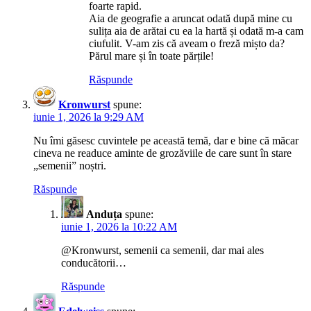
foarte rapid.
Aia de geografie a aruncat odată după mine cu
sulița aia de arătai cu ea la hartă și odată m-a cam
ciufulit. V-am zis că aveam o freză mișto da?
Părul mare și în toate părțile!
Răspunde
Kronwurst
spune:
iunie 1, 2026 la 9:29 AM
Nu îmi găsesc cuvintele pe această temă, dar e bine că măcar
cineva ne readuce aminte de grozăviile de care sunt în stare
„semenii” noștri.
Răspunde
Anduța
spune:
iunie 1, 2026 la 10:22 AM
@Kronwurst, semenii ca semenii, dar mai ales
conducătorii…
Răspunde