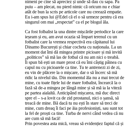
nimeni pe cine să apreciez și unde să dau cu sapa. Pa
puiu – am plecat, nu pierd nimic că oricum nu e chiar
atât de bun la scris pe articole care nu creează empatie.
Eu i-am spus lui @Edel că el o să urmeze pentru că era
singurul om mai „respectat” ca el pe blogul ăla.
Ca fost folbalist la una dintre mișcările periodice la care
ieșeam și eu, am avut ocazia să împart terenul cu un
fotbalist care la vremea respectivă era căpitanul lui
Dinamo București și chiar cocheta cu naționala. La un
moment dat îmi dă mingea printre picioare și mă invită
„politicos” să mă las de fotbal că nu am nici o treabă.
Îi spun bă ești un mare prost că eu îmi câștig pâinea cu
capul nu cu picioarele ca tine. Tu te antrenezi zi de zi,
eu vin de plăcere la o mișcare, dar o să încerc să mă
ridic la nivelul tău. Din momentul ăla nu a mai trecut de
mine, cu toate fițele lui de mare fotbalist, încearcă la o
fază să de-a mingea pe lângă mine și să mă ia la viteză
pe partea aialaltă. Anticipând mișcarea, mă duc direct
spre el – s-a lovit ca de zid prostanul, nici o șansă, să
treacă de mine. Bă dacă tu nu ești în stare să treci de
mine, cum dreaq îi faci pe ăia profesioniști, sau sunt tot
la fel de proști ca tine. Turba de nervi când vedea că nu
are cum să mă facă!
Prin povestea asta mică, vreau să evidențiez faptul că și