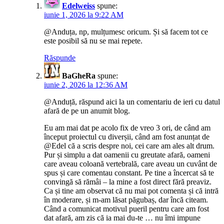
Edelweiss
spune:
iunie 1, 2026 la 9:22 AM
@Anduța, np, mulțumesc oricum. Și să facem tot ce
este posibil să nu se mai repete.
Răspunde
BaGheRa
spune:
iunie 2, 2026 la 12:36 AM
@Anduță, răspund aici la un comentariu de ieri cu datul
afară de pe un anumit blog.
Eu am mai dat pe acolo fix de vreo 3 ori, de când am
început proiectul cu diverșii, când am fost anunțat de
@Edel că a scris despre noi, cei care am ales alt drum.
Pur și simplu a dat oamenii cu greutate afară, oameni
care aveau coloană vertebrală, care aveau un cuvânt de
spus și care comentau constant. Pe tine a încercat să te
convingă să rămâi – la mine a fost direct fără preaviz.
Ca și tine am observat că nu mai pot comenta și că intră
în moderare, și m-am lăsat păgubaș, dar încă citeam.
Când a comunicat motivul pueril pentru care am fost
dat afară, am zis că ia mai du-te … nu îmi impune