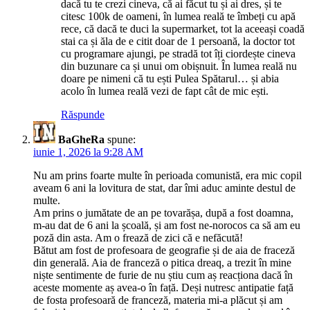
dacă tu te crezi cineva, că ai făcut tu și ai dres, și te
citesc 100k de oameni, în lumea reală te îmbeți cu apă
rece, că dacă te duci la supermarket, tot la aceeași coadă
stai ca și ăla de e citit doar de 1 persoană, la doctor tot
cu programare ajungi, pe stradă tot îți ciordește cineva
din buzunare ca și unui om obișnuit. În lumea reală nu
doare pe nimeni că tu ești Pulea Spătarul… și abia
acolo în lumea reală vezi de fapt cât de mic ești.
Răspunde
BaGheRa
spune:
iunie 1, 2026 la 9:28 AM
Nu am prins foarte multe în perioada comunistă, era mic copil
aveam 6 ani la lovitura de stat, dar îmi aduc aminte destul de
multe.
Am prins o jumătate de an pe tovarășa, după a fost doamna,
m-au dat de 6 ani la școală, și am fost ne-norocos ca să am eu
poză din asta. Am o frează de zici că e nefăcută!
Bătut am fost de profesoara de geografie și de aia de fraceză
din generală. Aia de franceză o pitica dreaq, a trezit în mine
niște sentimente de furie de nu știu cum aș reacționa dacă în
aceste momente aș avea-o în față. Deși nutresc antipatie față
de fosta profesoară de franceză, materia mi-a plăcut și am