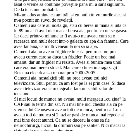
lăsat o vreme să continue poveștile pana mi-a sărit siguranta.
De la tensiune probabil.
Mi-am adus aminte ca am trăit și eu putin în vremurile alea si
m-a pocnit un suvoi de revelații.
Oamenii aia care au nostalgii, stau cu berea in mana si uita ca
in 89 nu ar fi avut nici macar berea aia, pentru ca nu se gasea.
Iar daca printr-o minune ar fi avut-o nu aveau cum sa o
raceasca mai mult decat intr-o galeata cu apa din fantana. Care
avea fantana, ca multi veneau la noi sa ia apa.
Oamenii aia nu aveau frigidere in casa pentru ca nu prea
aveau curent care sa duca un frigider. Poate un bec mai
amarat, dar un frigider nu rezista. Avea si bunica-mea unul
care era mai mereu stricat. Mancare o tinea in aragaz. :))
Reteaua electrica s-a reparat prin 2000-2005.
Oamenii aia, nostalgicii plii, nu prea aveau toti nici
televizoare. Stiu, pentru ca am fost pe la ei prin case. Si daca
aveai televizor era cam degeaba fara un stabilizator de
tensiune.
Si nici locuri de munca nu aveau, multi mergeau „cu ziua” la
CAP sau la ferma din sat. Nu mai tine nici chestia aia ca pe
vremea lui Ceausescu aveau toti de munca, pentru ca 1.nu
aveau toti de munca si 2. azi ar gasi de munca mai repede si
mai bine decat atunci. Ca nu se duceau la oras sa fie
neurochirurgi, lucrau la drumuri sau pe santier. Nici macar la
statutul de vanzator nu ajungeau.