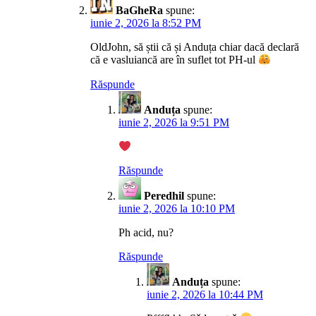
BaGheRa
spune:
iunie 2, 2026 la 8:52 PM
OldJohn, să știi că și Anduța chiar dacă declară
că e vasluiancă are în suflet tot PH-ul
Răspunde
Anduța
spune:
iunie 2, 2026 la 9:51 PM
Răspunde
Peredhil
spune:
iunie 2, 2026 la 10:10 PM
Ph acid, nu?
Răspunde
Anduța
spune:
iunie 2, 2026 la 10:44 PM