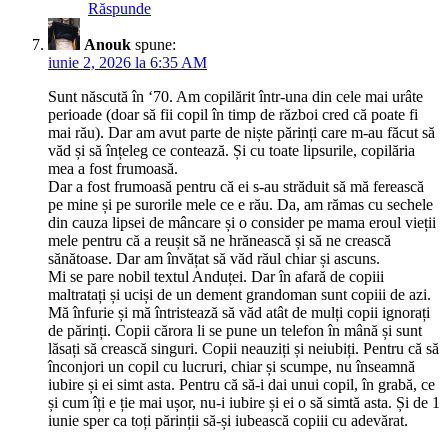
Răspunde
Anouk
spune:
iunie 2, 2026 la 6:35 AM
Sunt născută în ‘70. Am copilărit într-una din cele mai urâte
perioade (doar să fii copil în timp de război cred că poate fi
mai rău). Dar am avut parte de niște părinți care m-au făcut să
văd și să înțeleg ce contează. Și cu toate lipsurile, copilăria
mea a fost frumoasă.
Dar a fost frumoasă pentru că ei s-au străduit să mă ferească
pe mine și pe surorile mele ce e rău. Da, am rămas cu sechele
din cauza lipsei de mâncare și o consider pe mama eroul vieții
mele pentru că a reușit să ne hrănească și să ne crească
sănătoase. Dar am învățat să văd răul chiar și ascuns.
Mi se pare nobil textul Anduței. Dar în afară de copiii
maltratați și uciși de un dement grandoman sunt copiii de azi.
Mă înfurie și mă întristează să văd atât de mulți copii ignorați
de părinți. Copii cărora li se pune un telefon în mână și sunt
lăsați să crească singuri. Copii neauziți și neiubiți. Pentru că să
înconjori un copil cu lucruri, chiar și scumpe, nu înseamnă
iubire și ei simt asta. Pentru că să-i dai unui copil, în grabă, ce
și cum îți e ție mai ușor, nu-i iubire și ei o să simtă asta. Și de 1
iunie sper ca toți părinții să-și iubească copiii cu adevărat.