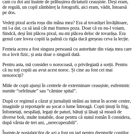
cam cu doi ani înainte de prăbușirea dictaturii ceaușiste. Deși eram,
de regulă, un copil zâmbăreț la fotografii, aici eram, vădit, întoarsă
pe dos.
Vedeți pixul acela roșu din mâna mea? Era al tovarășei învățătoare,
mi l-a dat, ca să iasă cât mai frumos poza. Doar că eu nu-l voiam,
fiindcă, deși îmi plăcea pixul, nu-mi plăcea deloc de tovarășa. Era
genul care lovea copiii la palmă cu rigla dacă greșeau ceva la lecție.
Femeia aceea a fost singura persoană cu autoritate din viața mea care
m-a lovit fizic, și asta doar o singură dată.
Pentru asta, mă consider o norocoasă, o privilegiată a sorții. Pentru
că nu toți copiii au avut acest noroc. Și cine au fost cei mai
nenorociți?
Miile de copii ajunși în centrele de exterminare ceaușiste, eufemistic
numite “orfelinate” sau “cămine spital”.
După ce regimul a căzut și jurnaliștii străini au intrat în aceste centre,
imaginile și reportajele au șocat o lume întreagă. Copii ținuți în frig,
înfometați, nespălați, legați de paturi, bătuți și lăsați să moară de
diverse boli, multe tratabile, doar pentru că statul român îi considera,
după vârsta de trei ani, „nerecuperabili”.
Înainte-le nostalgicilor de azi a fost un iad pentru drepturile copiilor.