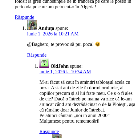
folosit la greu cunoștințele de lb franceză pe care le posed în
perioada pe care am petrecut-o în Algeria!
Răspunde
Anduța
spune:
iunie 1, 2026 la 10:21 AM
@Baghero, te provoc să pui poza!
Răspunde
OldJohn
spune:
iunie 1, 2026 la 10:34 AM
M-ai făcut să caut în amintiri tabloașul acela cu
poza. A stat ani de zile în dormitorul mic, al
copiilor precum și al lui frate-meu. Ce s-o fi ales
de ele? Dacă o întreb pe mama va zice că le-am
aruncat când am dezrădăcinat-o de la Ploiești, așa
că rămâne doar Junior de întrebat.
Pe atunci cântam „noi in anul 2000”
Mulțumesc pentru rememorări!
Răspunde