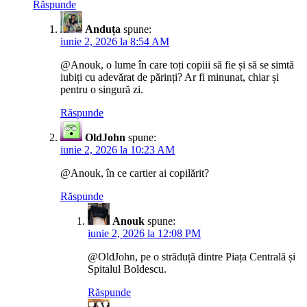
Răspunde
Anduța
spune:
iunie 2, 2026 la 8:54 AM
@Anouk, o lume în care toți copiii să fie și să se simtă
iubiți cu adevărat de părinți? Ar fi minunat, chiar și
pentru o singură zi.
Răspunde
OldJohn
spune:
iunie 2, 2026 la 10:23 AM
@Anouk, în ce cartier ai copilărit?
Răspunde
Anouk
spune:
iunie 2, 2026 la 12:08 PM
@OldJohn, pe o străduță dintre Piața Centrală și
Spitalul Boldescu.
Răspunde