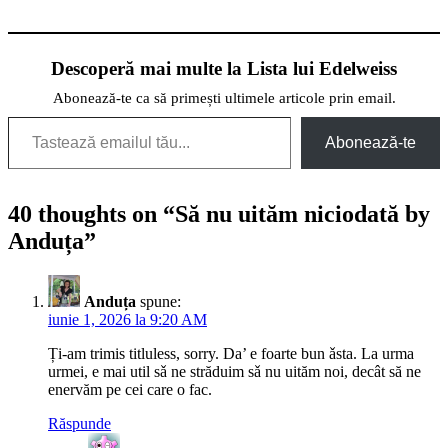
Descoperă mai multe la Lista lui Edelweiss
Abonează-te ca să primești ultimele articole prin email.
Tastează emailul tău...
Abonează-te
40 thoughts on “
Să nu uităm niciodată by
Anduța
”
Anduța
spune:
iunie 1, 2026 la 9:20 AM
Ți-am trimis titluless, sorry. Da’ e foarte bun ǎsta. La urma
urmei, e mai util sǎ ne străduim sǎ nu uităm noi, decât să ne
enervăm pe cei care o fac.
Răspunde