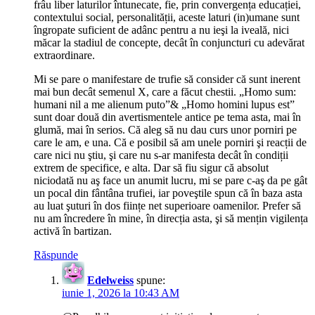
frâu liber laturilor întunecate, fie, prin convergența educației,
contextului social, personalității, aceste laturi (in)umane sunt
îngropate suficient de adânc pentru a nu ieşi la iveală, nici
măcar la stadiul de concepte, decât în conjuncturi cu adevărat
extraordinare.
Mi se pare o manifestare de trufie să consider că sunt inerent
mai bun decât semenul X, care a făcut chestii. „Homo sum:
humani nil a me alienum puto”& „Homo homini lupus est”
sunt doar două din avertismentele antice pe tema asta, mai în
glumă, mai în serios. Că aleg să nu dau curs unor porniri pe
care le am, e una. Că e posibil să am unele porniri şi reacții de
care nici nu ştiu, şi care nu s-ar manifesta decât în condiții
extrem de specifice, e alta. Dar să fiu sigur că absolut
niciodată nu aş face un anumit lucru, mi se pare c-aş da pe gât
un pocal din fântâna trufiei, iar poveştile spun că în baza asta
au luat şuturi în dos ființe net superioare oamenilor. Prefer să
nu am încredere în mine, în direcția asta, şi să mențin vigilența
activă în bartizan.
Răspunde
Edelweiss
spune:
iunie 1, 2026 la 10:43 AM