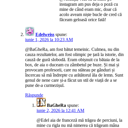
instagram am pus deja o poză cu
mine de când eram mic, doar că
acolo aveam niște bucle de cred că
făceam geloasă orice fată!
Edelweiss
spune:
iunie 1, 2026 la 10:23 AM
@BaGheRa, am fost bătut temeinic. Culmea, nu din
cauza rezultatelor, am fost olimpic pe țară la istorie, din
cauză de gură slobodă. Eram obișnuit cu bătaia de la
box, de aia o duceam cu zâmbetul pe buze. Și mai și
provocam profesorii, care nu stăteau pe gânduri și
încercau să mă îndrepte cu arătătorul ăla de lemn. Sunt
genul de nene care și-a făcut un stil de viață de a se
pune de-a curmezișul.
Răspunde
BaGheRa
spune:
iunie 2, 2026 la 12:41 AM
@Edel aia de franceză mă trăgea de perciuni, la
mine cu rigla nu mă nimerea că trăgeam mâna