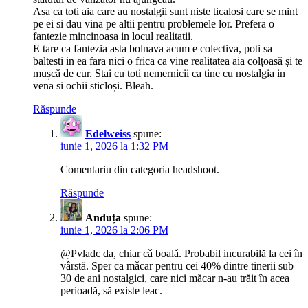
Asa ca toti aia care au nostalgii sunt niste ticalosi care se mint
pe ei si dau vina pe altii pentru problemele lor. Prefera o
fantezie mincinoasa in locul realitatii.
E tare ca fantezia asta bolnava acum e colectiva, poti sa
baltesti in ea fara nici o frica ca vine realitatea aia colțoasă și te
mușcă de cur. Stai cu toti nemernicii ca tine cu nostalgia in
vena si ochii sticloși. Bleah.
Răspunde
Edelweiss
spune:
iunie 1, 2026 la 1:32 PM
Comentariu din categoria headshoot.
Răspunde
Anduța
spune:
iunie 1, 2026 la 2:06 PM
@Pvladc da, chiar cǎ boalǎ. Probabil incurabilă la cei în
vârstă. Sper ca mǎcar pentru cei 40% dintre tinerii sub
30 de ani nostalgici, care nici măcar n-au trăit în acea
perioadă, să existe leac.