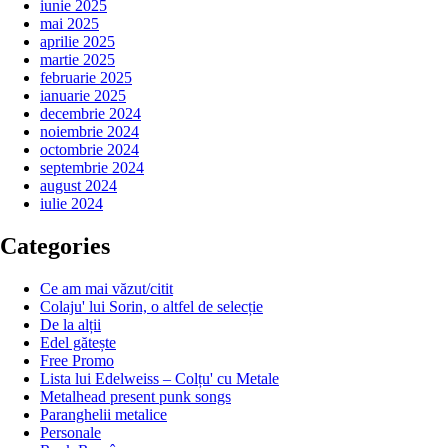
iunie 2025
mai 2025
aprilie 2025
martie 2025
februarie 2025
ianuarie 2025
decembrie 2024
noiembrie 2024
octombrie 2024
septembrie 2024
august 2024
iulie 2024
Categories
Ce am mai văzut/citit
Colaju' lui Sorin, o altfel de selecție
De la alții
Edel gătește
Free Promo
Lista lui Edelweiss – Colțu' cu Metale
Metalhead present punk songs
Paranghelii metalice
Personale