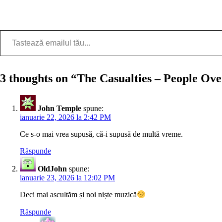
Tastează emailul tău...
3 thoughts on “
The Casualties – People Ov
John Temple
spune:
ianuarie 22, 2026 la 2:42 PM
Ce s-o mai vrea supusă, că-i supusă de multă vreme.
Răspunde
OldJohn
spune:
ianuarie 23, 2026 la 12:02 PM
Deci mai ascultăm și noi niște muzică
Răspunde