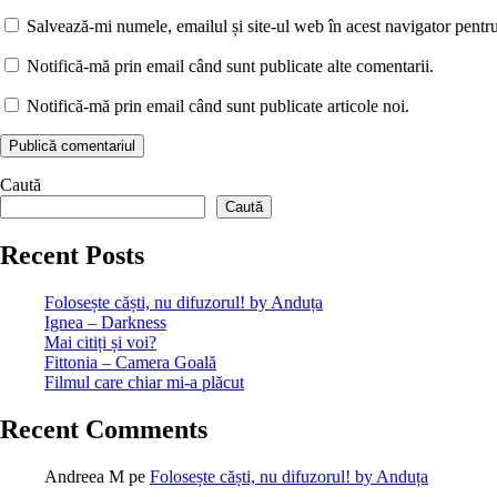
Salvează-mi numele, emailul și site-ul web în acest navigator pentr
Notifică-mă prin email când sunt publicate alte comentarii.
Notifică-mă prin email când sunt publicate articole noi.
Caută
Caută
Recent Posts
Folosește căști, nu difuzorul! by Anduța
Ignea – Darkness
Mai citiți și voi?
Fittonia – Camera Goală
Filmul care chiar mi-a plăcut
Recent Comments
Andreea M
pe
Folosește căști, nu difuzorul! by Anduța