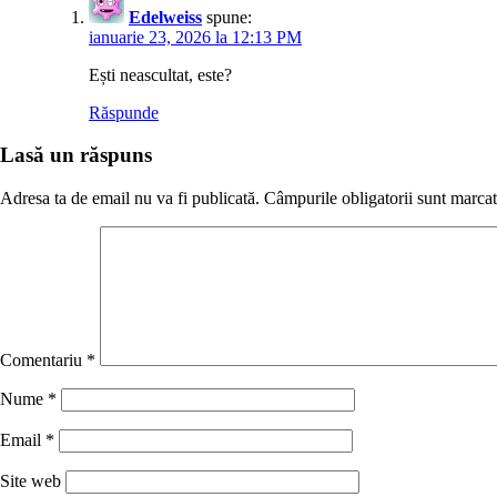
Edelweiss
spune:
ianuarie 23, 2026 la 12:13 PM
Ești neascultat, este?
Răspunde
Lasă un răspuns
Adresa ta de email nu va fi publicată.
Câmpurile obligatorii sunt marca
Comentariu
*
Nume
*
Email
*
Site web