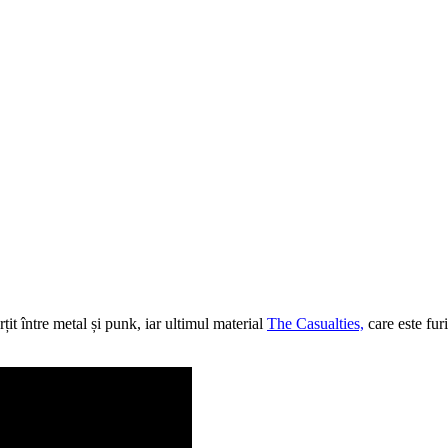
t între metal și punk, iar ultimul material
The Casualties,
c
are este fur