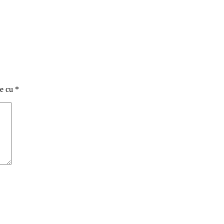
te cu
*