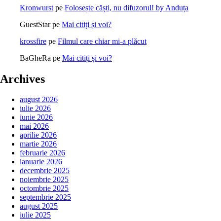
Kronwurst
pe
Folosește căști, nu difuzorul! by Anduța
GuestStar
pe
Mai citiți și voi?
krossfire
pe
Filmul care chiar mi-a plăcut
BaGheRa
pe
Mai citiți și voi?
Archives
august 2026
iulie 2026
iunie 2026
mai 2026
aprilie 2026
martie 2026
februarie 2026
ianuarie 2026
decembrie 2025
noiembrie 2025
octombrie 2025
septembrie 2025
august 2025
iulie 2025