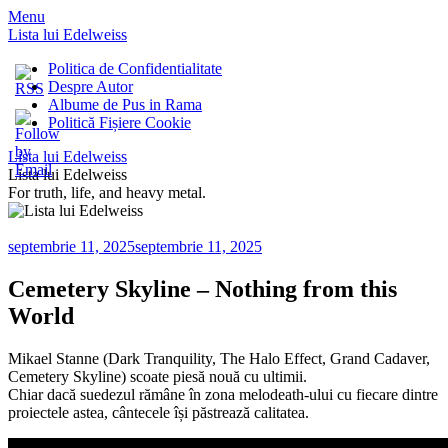
Menu
Lista lui Edelweiss
Politica de Confidentialitate
Despre Autor
Albume de Pus in Rama
Politică Fișiere Cookie
Lista lui Edelweiss
Lista lui Edelweiss
For truth, life, and heavy metal.
septembrie 11, 2025
septembrie 11, 2025
Cemetery Skyline – Nothing from this
World
Mikael Stanne (Dark Tranquility, The Halo Effect, Grand Cadaver,
Cemetery Skyline) scoate piesă nouă cu ultimii.
Chiar dacă suedezul rămâne în zona melodeath-ului cu fiecare dintre
proiectele astea, cântecele își păstrează calitatea.