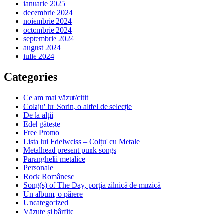
ianuarie 2025
decembrie 2024
noiembrie 2024
octombrie 2024
septembrie 2024
august 2024
iulie 2024
Categories
Ce am mai văzut/citit
Colaju' lui Sorin, o altfel de selecție
De la alții
Edel gătește
Free Promo
Lista lui Edelweiss – Colțu' cu Metale
Metalhead present punk songs
Paranghelii metalice
Personale
Rock Românesc
Song(s) of The Day, porția zilnică de muzică
Un album, o părere
Uncategorized
Văzute și bârfite