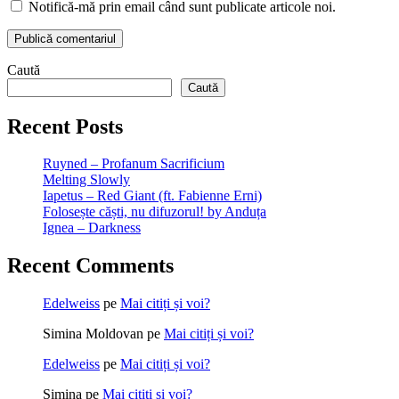
Notifică-mă prin email când sunt publicate articole noi.
Caută
Caută
Recent Posts
Ruyned – Profanum Sacrificium
Melting Slowly
Iapetus – Red Giant (ft. Fabienne Erni)
Folosește căști, nu difuzorul! by Anduța
Ignea – Darkness
Recent Comments
Edelweiss
pe
Mai citiți și voi?
Simina Moldovan
pe
Mai citiți și voi?
Edelweiss
pe
Mai citiți și voi?
Simina
pe
Mai citiți și voi?