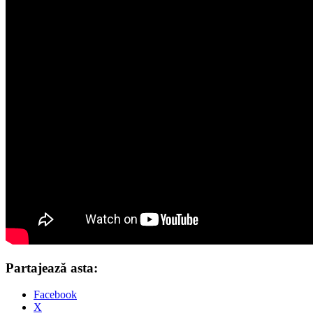
Partajează asta:
Facebook
X