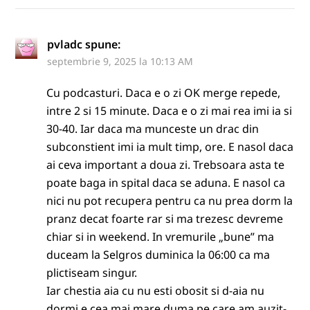
pvladc
spune:
septembrie 9, 2025 la 10:13 AM
Cu podcasturi. Daca e o zi OK merge repede,
intre 2 si 15 minute. Daca e o zi mai rea imi ia si
30-40. Iar daca ma munceste un drac din
subconstient imi ia mult timp, ore. E nasol daca
ai ceva important a doua zi. Trebsoara asta te
poate baga in spital daca se aduna. E nasol ca
nici nu pot recupera pentru ca nu prea dorm la
pranz decat foarte rar si ma trezesc devreme
chiar si in weekend. In vremurile „bune” ma
duceam la Selgros duminica la 06:00 ca ma
plictiseam singur.
Iar chestia aia cu nu esti obosit si d-aia nu
dormi e cea mai mare duma pe care am auzit-