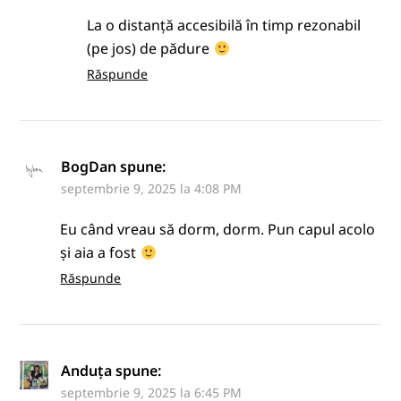
La o distanță accesibilă în timp rezonabil
(pe jos) de pădure
Răspunde
BogDan
spune:
septembrie 9, 2025 la 4:08 PM
Eu când vreau să dorm, dorm. Pun capul acolo
și aia a fost
Răspunde
Anduța
spune:
septembrie 9, 2025 la 6:45 PM