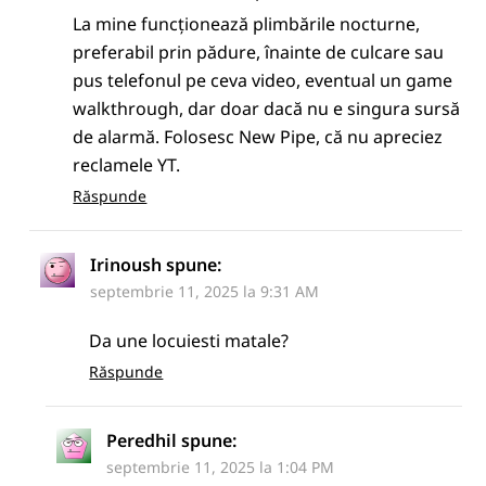
La mine funcționează plimbările nocturne,
preferabil prin pădure, înainte de culcare sau
pus telefonul pe ceva video, eventual un game
walkthrough, dar doar dacă nu e singura sursă
de alarmă. Folosesc New Pipe, că nu apreciez
reclamele YT.
Răspunde
Irinoush
spune:
septembrie 11, 2025 la 9:31 AM
Da une locuiesti matale?
Răspunde
Peredhil
spune:
septembrie 11, 2025 la 1:04 PM