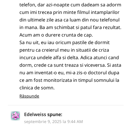
telefon, dar azi-noapte cum dadeam sa adorm
cum imi trecea prin minte filmul intamplarilor
din ultimele zile asa ca luam din nou telefonul
in mana. Ba am schimbat si patul fara rezultat.
Acum am o durere crunta de cap.
Sa nu uit, eu iau oricum pastile de dormit
pentru ca creierul meu in situatii de criza
incurca undele alfa si delta. Adica atunci cand
dorm, crede ca sunt treaza si viceversa. Si asta
nu am inventat-o eu, mi-a zis-o doctorul dupa
ce am fost monitorizata in timpul somnului la
clinica de somn.
Răspunde
Edelweiss
spune:
septembrie 9, 2025 la 9:44 AM