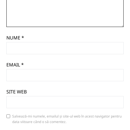
NUME
*
EMAIL
*
SITE WEB
Salvează-mi numele, emailul și site-ul web în acest navigator pentru
data viitoare când o să comentez.