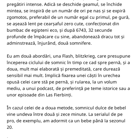
pregătiri intense. Adică se deschide geamul, se închide
mintea, se inspiră de un număr de ori pe nas și se expiră
zgomotos, preferabil de un număr egal cu primul, pe gură,
se așează lent pe cearșaful zero cute, confecționat din
bumbac de egipteni eco, și după 6743, 32 secunde
profunde de împăcare cu sine, abandonează dracu tot și
adminstrează, înjurând, două somnifere.
Eu am două abordări, una Flash, blitzkrieg, care presupune
începerea ciclului de somnic în timp ce cad spre pernă, și a
doua, mult mai elaborată și premeditată, care durează
sensibil mai mult. Implică fixarea unei căști în urechea
opusă celei care stă pe pernă, și rularea, la un volum
mediu, a unui podcast, de preferință pe teme istorice sau a
unor episoade din Las Fierbinți.
În cazul celei de a doua metode, somnicul dulce de bebel
vine undeva între două și zece minute. La serialul de pe
pro, de exemplu, am adormit ca un bebe până la sezonul
20.