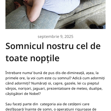
septembrie 9, 2025
Somnicul nostru cel de
toate nopțile
Întrebare numa’ bună de pus dis-de-dimineață, așea, la
primele ore, la voi cum este cu somnul? Adică cum adormiți
când adormiți? Numărați oi, capre, gazele, lei cu pieptul
vânjos, norișori, jaguari, prezentatoare de meteo, dualipe,
câștigători de Nobel?
Sau faceți parte din categoria aia de cetățeni care
desfășoară înainte de somn, o operațiuni riguroase de