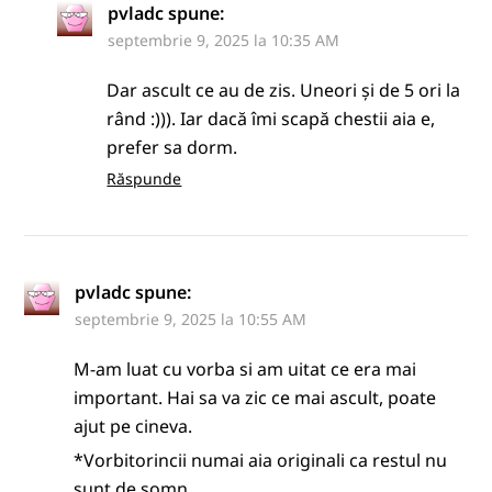
pvladc
spune:
septembrie 9, 2025 la 10:35 AM
Dar ascult ce au de zis. Uneori și de 5 ori la
rând :))). Iar dacă îmi scapă chestii aia e,
prefer sa dorm.
Răspunde
pvladc
spune:
septembrie 9, 2025 la 10:55 AM
M-am luat cu vorba si am uitat ce era mai
important. Hai sa va zic ce mai ascult, poate
ajut pe cineva.
*Vorbitorincii numai aia originali ca restul nu
sunt de somn.