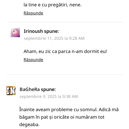
la tine e cu pregătiri, nene.
Răspunde
Irinoush
spune:
septembrie 11, 2025 la 9:28 AM
Aham, eu zic ca parca n-am dormit eu!
Răspunde
BaGheRa
spune:
septembrie 9, 2025 la 9:38 AM
Înainte aveam probleme cu somnul. Adică mă
băgam în pat și oricâte oi număram tot
degeaba.