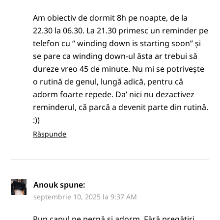
Am obiectiv de dormit 8h pe noapte, de la
22.30 la 06.30. La 21.30 primesc un reminder pe
telefon cu “ winding down is starting soon” și
se pare ca winding down-ul ăsta ar trebui să
dureze vreo 45 de minute. Nu mi se potrivește
o rutină de genul, lungă adică, pentru cǎ
adorm foarte repede. Da’ nici nu dezactivez
reminderul, cǎ parcǎ a devenit parte din rutinǎ.
:))
Răspunde
Anouk
spune:
septembrie 10, 2025 la 9:37 AM
Pun capul pe pernă și adorm. Fără pregătiri,