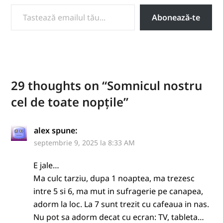
TASTEAZĂ EMAILUL TĂU...
Abonează-te
29 thoughts on “
Somnicul nostru
cel de toate nopțile
”
alex
spune:
septembrie 9, 2025 la 8:33 AM
E jale…
Ma culc tarziu, dupa 1 noaptea, ma trezesc
intre 5 si 6, ma mut in sufragerie pe canapea,
adorm la loc. La 7 sunt trezit cu cafeaua in nas.
Nu pot sa adorm decat cu ecran: TV, tableta…