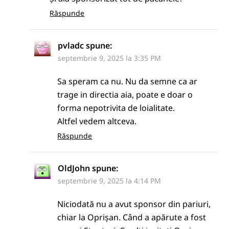
Răspunde
pvladc
spune:
septembrie 9, 2025 la 3:35 PM
Sa speram ca nu. Nu da semne ca ar
trage in directia aia, poate e doar o
forma nepotrivita de loialitate.
Altfel vedem altceva.
Răspunde
OldJohn
spune:
septembrie 9, 2025 la 4:14 PM
Niciodată nu a avut sponsor din pariuri,
chiar la Oprișan. Când a apărute a fost