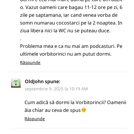
o. Vazut oameni care bagau 11-12 ore pe zi, 6
zile pe saptamana, iar cand venea vorba de
somn numarau cocostarci pe la 2 noaptea. In
ziua libera nici la WC nu se puteau duce.
.
Problema mea e ca nu mai am podcasturi. Pe
ultimele vorbitorinci nu am putut dormi.
Răspunde
OldJohn
spune:
septembrie 9, 2025 la 10:19 AM
Cum adicâ să dormi la Vorbitorincii? Oamenii
ăia chiar au ceva de spus
Răspunde