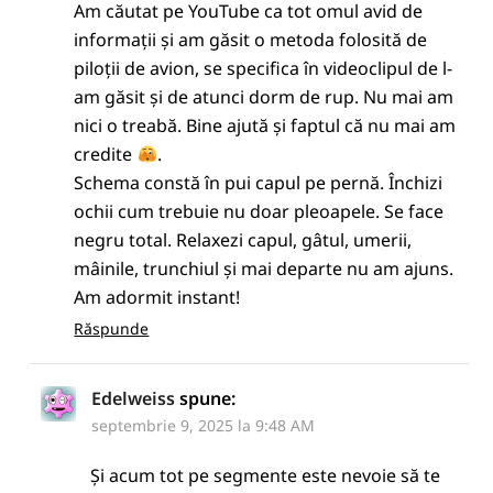
Am căutat pe YouTube ca tot omul avid de
informații și am găsit o metoda folosită de
piloții de avion, se specifica în videoclipul de l-
am găsit și de atunci dorm de rup. Nu mai am
nici o treabă. Bine ajută și faptul că nu mai am
credite
.
Schema constă în pui capul pe pernă. Închizi
ochii cum trebuie nu doar pleoapele. Se face
negru total. Relaxezi capul, gâtul, umerii,
mâinile, trunchiul și mai departe nu am ajuns.
Am adormit instant!
Răspunde
Edelweiss
spune:
septembrie 9, 2025 la 9:48 AM
Și acum tot pe segmente este nevoie să te