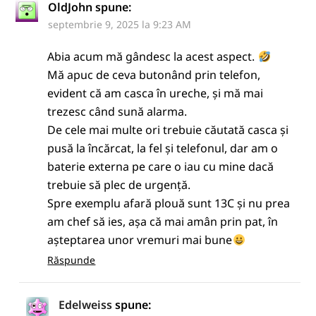
OldJohn
spune:
septembrie 9, 2025 la 9:23 AM
Abia acum mă gândesc la acest aspect.
Mă apuc de ceva butonând prin telefon,
evident că am casca în ureche, și mă mai
trezesc când sună alarma.
De cele mai multe ori trebuie căutată casca și
pusă la încărcat, la fel și telefonul, dar am o
baterie externa pe care o iau cu mine dacă
trebuie să plec de urgență.
Spre exemplu afară plouă sunt 13C și nu prea
am chef să ies, așa că mai amân prin pat, în
așteptarea unor vremuri mai bune
Răspunde
Edelweiss
spune: