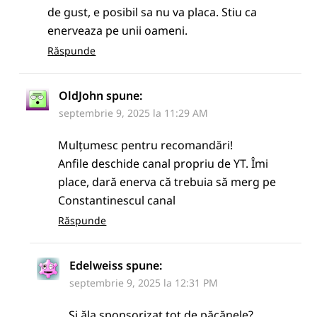
de gust, e posibil sa nu va placa. Stiu ca
enerveaza pe unii oameni.
Răspunde
OldJohn
spune:
septembrie 9, 2025 la 11:29 AM
Mulțumesc pentru recomandări!
Anfile deschide canal propriu de YT. Îmi
place, dară enerva că trebuia să merg pe
Constantinescul canal
Răspunde
Edelweiss
spune:
septembrie 9, 2025 la 12:31 PM
Și ăla sponsorizat tot de păcănele?