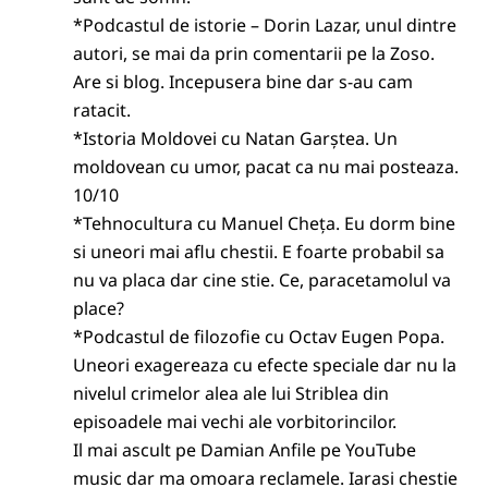
*Podcastul de istorie – Dorin Lazar, unul dintre
autori, se mai da prin comentarii pe la Zoso.
Are si blog. Incepusera bine dar s-au cam
ratacit.
*Istoria Moldovei cu Natan Garștea. Un
moldovean cu umor, pacat ca nu mai posteaza.
10/10
*Tehnocultura cu Manuel Cheța. Eu dorm bine
si uneori mai aflu chestii. E foarte probabil sa
nu va placa dar cine stie. Ce, paracetamolul va
place?
*Podcastul de filozofie cu Octav Eugen Popa.
Uneori exagereaza cu efecte speciale dar nu la
nivelul crimelor alea ale lui Striblea din
episoadele mai vechi ale vorbitorincilor.
Il mai ascult pe Damian Anfile pe YouTube
music dar ma omoara reclamele. Iarasi chestie