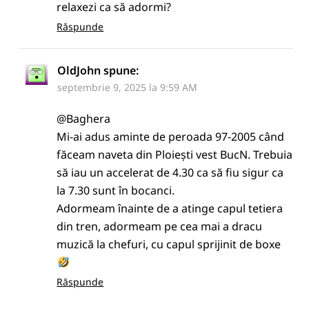
relaxezi ca să adormi?
Răspunde
OldJohn
spune:
septembrie 9, 2025 la 9:59 AM
@Baghera
Mi-ai adus aminte de peroada 97-2005 când
făceam naveta din Ploiești vest BucN. Trebuia
să iau un accelerat de 4.30 ca să fiu sigur ca
la 7.30 sunt în bocanci.
Adormeam înainte de a atinge capul tetiera
din tren, adormeam pe cea mai a dracu
muzică la chefuri, cu capul sprijinit de boxe
Răspunde