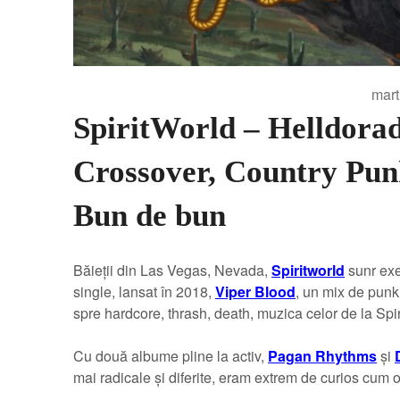
mart
SpiritWorld – Helldora
Crossover, Country Pun
Bun de bun
Băieții din Las Vegas, Nevada,
Spiritworld
sunr exe
single, lansat în 2018,
Viper Blood
, un mix de punk
spre hardcore, thrash, death, muzica celor de la Spir
Cu două albume pline la activ,
Pagan Rhythms
și
mai radicale și diferite, eram extrem de curios cum o