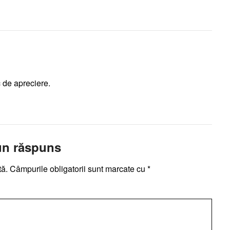
 de apreciere.
un răspuns
tă.
Câmpurile obligatorii sunt marcate cu
*