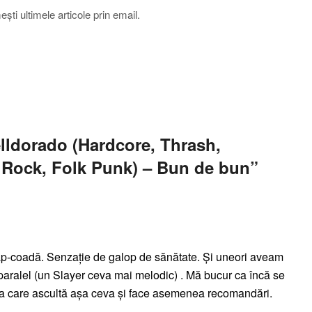
ti ultimele articole prin email.
elldorado (Hardcore, Thrash,
 Rock, Folk Punk) – Bun de bun
”
cap-coadă. Senzație de galop de sănătate. Și uneori aveam
 paralel (un Slayer ceva mai melodic) . Mă bucur ca încă se
va care ascultă așa ceva și face asemenea recomandări.