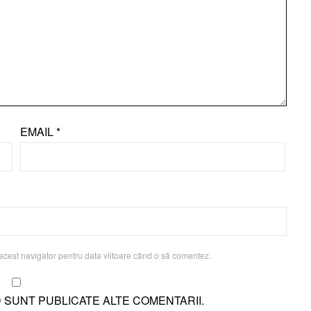
EMAIL
*
acest navigator pentru data viitoare când o să comentez.
D SUNT PUBLICATE ALTE COMENTARII.