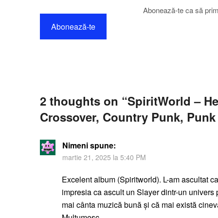
Abonează-te ca să primeș
Abonează-te
2 thoughts on “
SpiritWorld – H
Crossover, Country Punk, Punk
Nimeni
spune:
martie 21, 2025 la 5:40 PM
Excelent album (Spiritworld). L-am ascultat 
impresia ca ascult un Slayer dintr-un univers
mai cânta muzică bună și că mai există cine
Mulțumesc.