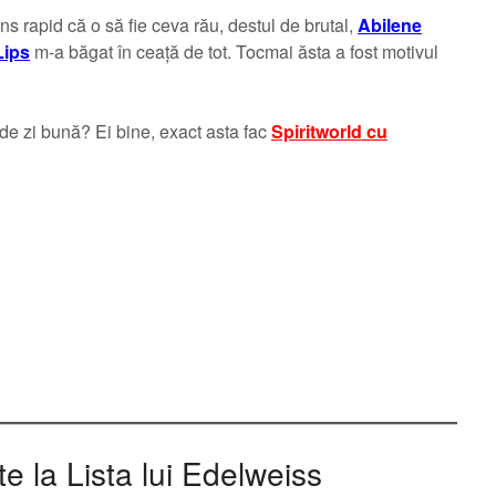
s rapid că o să fie ceva rău, destul de brutal,
Abilene
Lips
m-a băgat în ceață de tot. Tocmai ăsta a fost motivul
de zi bună? Ei bine, exact asta fac
Spiritworld cu
 la Lista lui Edelweiss