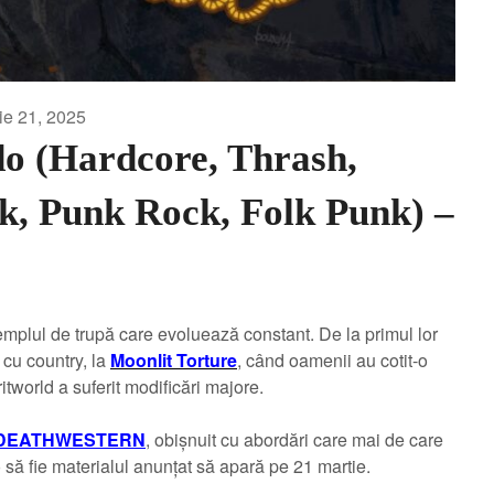
ie 21, 2025
do (Hardcore, Thrash,
k, Punk Rock, Folk Punk) –
mplul de trupă care evoluează constant. De la primul lor
 cu country, la
Moonlit Torture
, când oamenii au cotit-o
itworld a suferit modificări majore.
DEATHWESTERN
, obișnuit cu abordări care mai de care
 să fie materialul anunțat să apară pe 21 martie.