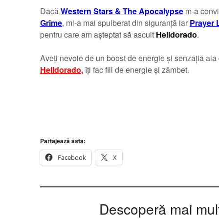
Dacă
Western Stars & The Apocalypse
m-a convin
Grime
, mi-a mai spulberat din siguranță iar
Prayer 
pentru care am așteptat să ascult
Helldorado
.
Aveți nevoie de un boost de energie și senzația aia 
Helldorado
,
îți fac fill de energie și zâmbet.
Partajează asta:
Facebook
X
Descoperă mai multe