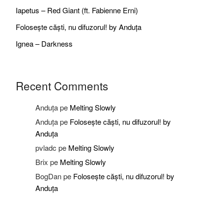
Iapetus – Red Giant (ft. Fabienne Erni)
Folosește căști, nu difuzorul! by Anduța
Ignea – Darkness
Recent Comments
Anduța
pe
Melting Slowly
Anduța
pe
Folosește căști, nu difuzorul! by
Anduța
pvladc
pe
Melting Slowly
Brix
pe
Melting Slowly
BogDan
pe
Folosește căști, nu difuzorul! by
Anduța