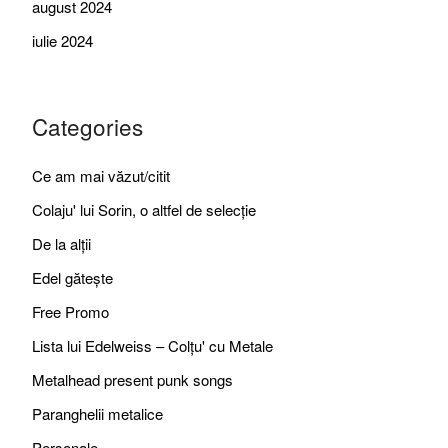
august 2024
iulie 2024
Categories
Ce am mai văzut/citit
Colaju' lui Sorin, o altfel de selecție
De la alții
Edel gătește
Free Promo
Lista lui Edelweiss – Colțu' cu Metale
Metalhead present punk songs
Paranghelii metalice
Personale