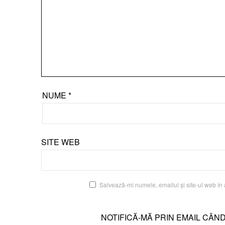
NUME
*
SITE WEB
Salvează-mi numele, emailul și site-ul web în 
NOTIFICĂ-MĂ PRIN EMAIL CÂN