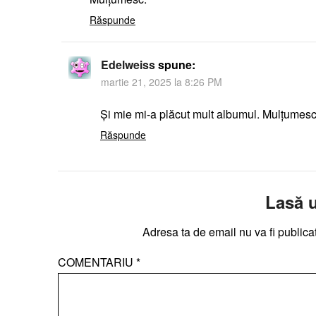
Răspunde
Edelweiss
spune:
martie 21, 2025 la 8:26 PM
Și mie mi-a plăcut mult albumul. Mulțumesc
Răspunde
Lasă 
Adresa ta de email nu va fi publica
COMENTARIU
*