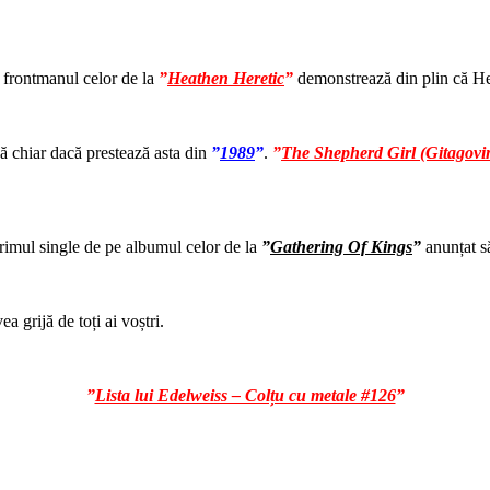
frontmanul celor de la
”
Heathen Heretic
”
demonstrează din plin că He
ă chiar dacă prestează asta din
”
1989
”
.
”
The Shepherd Girl (Gitagovi
rimul single de pe albumul celor de la
”
Gathering Of Kings
”
anunțat s
ea grijă de toți ai voștri.
”
Lista lui Edelweiss – Colțu cu metale #126
”