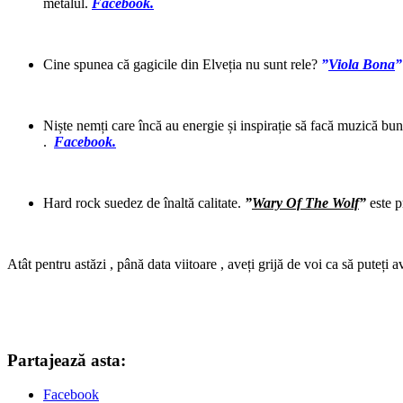
metalul.
Facebook.
Cine spunea că gagicile din Elveția nu sunt rele?
”
Viola Bona
”
Niște nemți care încă au energie și inspirație să facă muzică bun
.
Facebook.
Hard rock suedez de înaltă calitate.
”
Wary Of The Wolf
”
este p
Atât pentru astăzi , până data viitoare , aveți grijă de voi ca să puteți av
Partajează asta:
Facebook