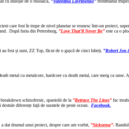
at cu duioșie de o rusoaică,
”
Valentina Lavrinenko
”
frontmanul trupei
eni care fost în trupe de nivel planetar se reunesc într-un proiect, su
band. După furia din Petersburg,
”
Love That’ll Never Be
”
este ca o plo
au fost și sunt, ZZ Top, făcut de o gașcă de cinci băieți,
”
Robert Jon 
death metal cu metalcore, hardcore cu death metal, care merg ca unse. 
 breakdown schizofrenic, spaniolii de la
”
Retrace The Lines
”
fac treab
 destule diferențe față de suratele de peste ocean.
Facebook.
, a dat drumul unui proiect, despre care am vorbit,
”
Sicksense
”.
Bandul f