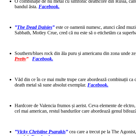
O combinație de nu metal cu simfonic deathcore din Rusia, cânt
bandul ăsta.
Facebook.
”
The Dead Daisies
”
este ce oamenii numesc, atunci când muzici
Sabbath, Motley Crue, cred că nu este să o etichetăm ca super
Southern/blues rock din ăla puru și americanu din zona unde zei 
Pretty
”
Facebook.
Văd din ce în ce mai multe trupe care abordează combinații ca 
death metal să sune absolut exemplar.
Facebook.
Hardcore de Valencia frumos și aerist. Ceva elemente de elctro,
cel mai american, restul bandurilor care abordează genul bifează
”
Vicky Christine Psarakis
”
cea care a trecut pe la The Agonist