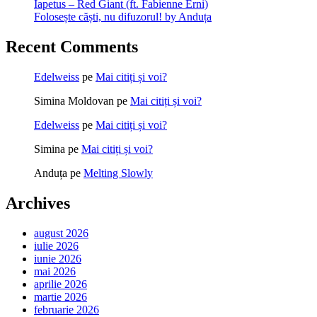
Iapetus – Red Giant (ft. Fabienne Erni)
Folosește căști, nu difuzorul! by Anduța
Recent Comments
Edelweiss
pe
Mai citiți și voi?
Simina Moldovan
pe
Mai citiți și voi?
Edelweiss
pe
Mai citiți și voi?
Simina
pe
Mai citiți și voi?
Anduța
pe
Melting Slowly
Archives
august 2026
iulie 2026
iunie 2026
mai 2026
aprilie 2026
martie 2026
februarie 2026