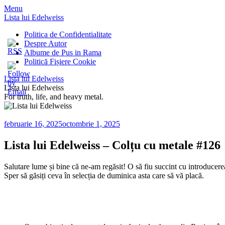
Menu
Lista lui Edelweiss
Politica de Confidentialitate
Despre Autor
Albume de Pus in Rama
Politică Fișiere Cookie
Lista lui Edelweiss
Lista lui Edelweiss
For truth, life, and heavy metal.
februarie 16, 2025
octombrie 1, 2025
Lista lui Edelweiss – Colțu cu metale #126
Salutare lume și bine că ne-am regăsit! O să fiu succint cu introducere
Sper să găsiți ceva în selecția de duminica asta care să vă placă.