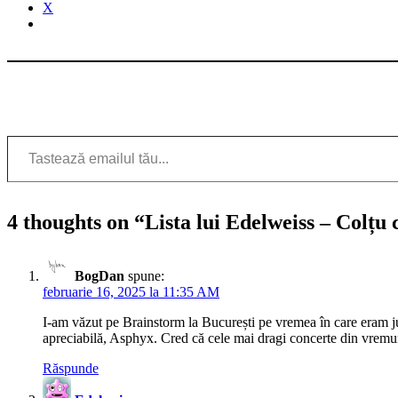
X
Tastează emailul tău...
4 thoughts on “
Lista lui Edelweiss – Colțu
BogDan
spune:
februarie 16, 2025 la 11:35 AM
I-am văzut pe Brainstorm la București pe vremea în care eram jur
apreciabilă, Asphyx. Cred că cele mai dragi concerte din vremur
Răspunde