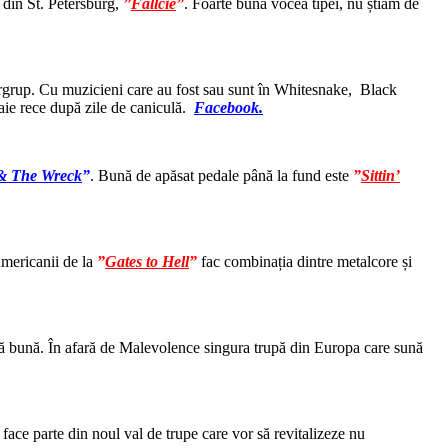
 din St. Petersburg,
”
Fallcie
”
. Foarte bună vocea tipei, nu știam de
pergrup. Cu muzicieni care au fost sau sunt în Whitesnake, Black
aie rece după zile de caniculă.
Facebook.
& The Wreck
”
. Bună de apăsat pedale până la fund este
”
Sittin’
Americanii de la
”
Gates to Hell
”
fac combinația dintre metalcore și
ă bună. În afară de Malevolence singura trupă din Europa care sună
ace parte din noul val de trupe care vor să revitalizeze nu