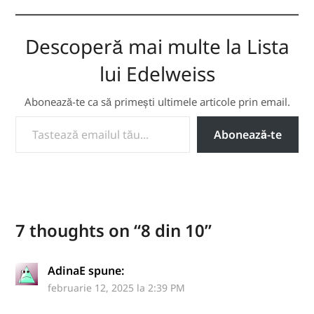
Descoperă mai multe la Lista
lui Edelweiss
Abonează-te ca să primești ultimele articole prin email.
TASTEAZĂ EMAILUL TĂU...
Abonează-te
7 thoughts on “
8 din 10
”
AdinaE
spune:
februarie 12, 2025 la 2:39 PM