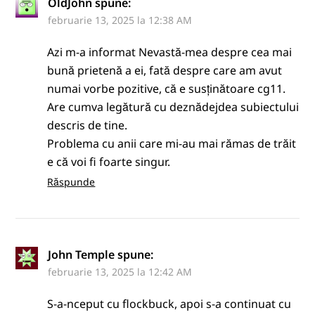
OldJohn
spune:
februarie 13, 2025 la 12:38 AM
Azi m-a informat Nevastă-mea despre cea mai
bună prietenă a ei, fată despre care am avut
numai vorbe pozitive, că e susținătoare cg11.
Are cumva legătură cu deznădejdea subiectului
descris de tine.
Problema cu anii care mi-au mai rămas de trăit
e că voi fi foarte singur.
Răspunde
John Temple
spune:
februarie 13, 2025 la 12:42 AM
S-a-nceput cu flockbuck, apoi s-a continuat cu