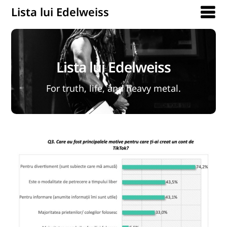
Lista lui Edelweiss
Lista lui Edelweiss
For truth, life, and heavy metal.