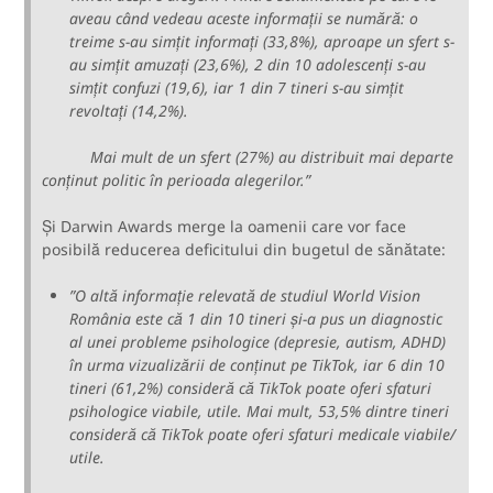
aveau când vedeau aceste informații se numără: o
treime s-au simțit informați (33,8%), aproape un sfert s-
au simțit amuzați (23,6%), 2 din 10 adolescenți s-au
simțit confuzi (19,6), iar 1 din 7 tineri s-au simțit
revoltați (14,2%).
Mai mult de un sfert (27%) au distribuit mai departe
conținut politic în perioada alegerilor.”
Și Darwin Awards merge la oamenii care vor face
posibilă reducerea deficitului din bugetul de sănătate:
”O altă informație relevată de studiul World Vision
România este că 1 din 10 tineri și-a pus un diagnostic
al unei probleme psihologice (depresie, autism, ADHD)
în urma vizualizării de conținut pe TikTok, iar 6 din 10
tineri (61,2%) consideră că TikTok poate oferi sfaturi
psihologice viabile, utile. Mai mult, 53,5% dintre tineri
consideră că TikTok poate oferi sfaturi medicale viabile/
utile.