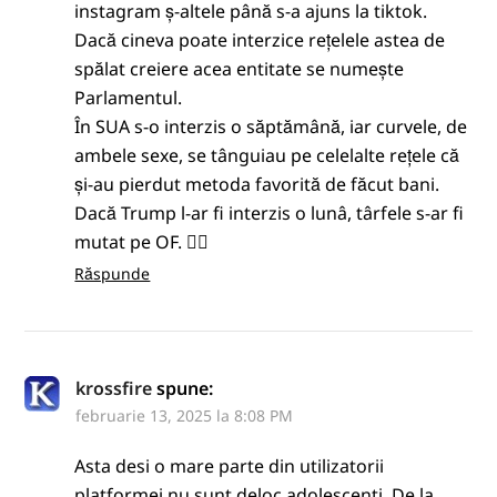
instagram ș-altele până s-a ajuns la tiktok.
Dacă cineva poate interzice rețelele astea de
spălat creiere acea entitate se numește
Parlamentul.
În SUA s-o interzis o săptămână, iar curvele, de
ambele sexe, se tânguiau pe celelalte rețele că
și-au pierdut metoda favorită de făcut bani.
Dacă Trump l-ar fi interzis o lunâ, târfele s-ar fi
mutat pe OF. 🤷‍♂️
Răspunde
krossfire
spune:
februarie 13, 2025 la 8:08 PM
Asta desi o mare parte din utilizatorii
platformei nu sunt deloc adolescenti. De la