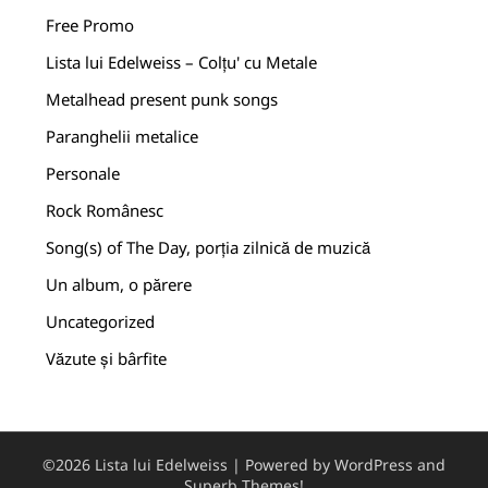
Free Promo
Lista lui Edelweiss – Colțu' cu Metale
Metalhead present punk songs
Paranghelii metalice
Personale
Rock Românesc
Song(s) of The Day, porția zilnică de muzică
Un album, o părere
Uncategorized
Văzute și bârfite
©2026 Lista lui Edelweiss
| Powered by WordPress and
Superb Themes!