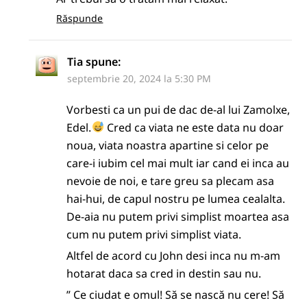
Răspunde
Tia
spune:
septembrie 20, 2024 la 5:30 PM
Vorbesti ca un pui de dac de-al lui Zamolxe,
Edel.
Cred ca viata ne este data nu doar
noua, viata noastra apartine si celor pe
care-i iubim cel mai mult iar cand ei inca au
nevoie de noi, e tare greu sa plecam asa
hai-hui, de capul nostru pe lumea cealalta.
De-aia nu putem privi simplist moartea asa
cum nu putem privi simplist viata.
Altfel de acord cu John desi inca nu m-am
hotarat daca sa cred in destin sau nu.
” Ce ciudat e omul! Să se nască nu cere! Să