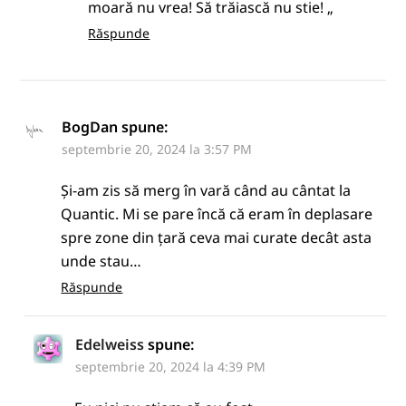
moară nu vrea! Să trăiască nu stie! „
Răspunde
BogDan
spune:
septembrie 20, 2024 la 3:57 PM
Și-am zis să merg în vară când au cântat la
Quantic. Mi se pare încă că eram în deplasare
spre zone din țară ceva mai curate decât asta
unde stau…
Răspunde
Edelweiss
spune:
septembrie 20, 2024 la 4:39 PM