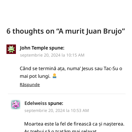
6 thoughts on “
A murit Juan Brujo
”
John Temple
spune:
septembrie 20, 2024 la 10:15 AM
Când se termină ața, numa’ Jesus sau Tac-Su o
mai pot lungi.
Răspunde
Edelweiss
spune:
septembrie 20, 2024 la 10:53 AM
Moartea este la fel de firească ca și nașterea.
Ar trebui să o tratăm mai relaxat.