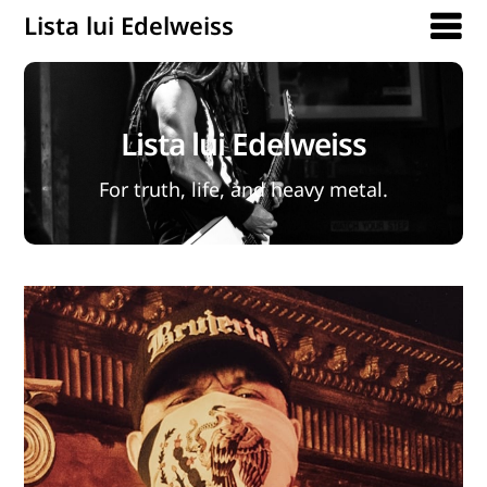
Lista lui Edelweiss
Lista lui Edelweiss
For truth, life, and heavy metal.