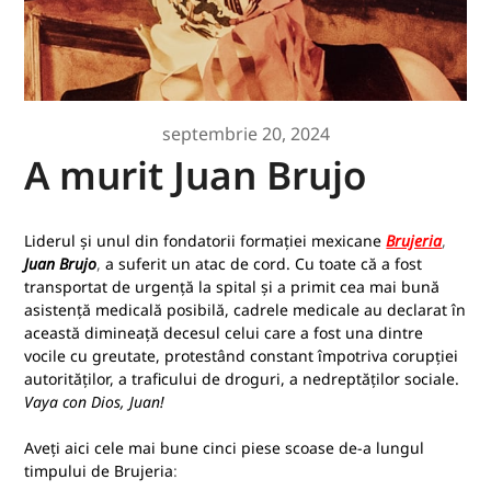
septembrie 20, 2024
A murit Juan Brujo
Liderul și unul din fondatorii formației mexicane
Brujeria
,
Juan Brujo
,
a suferit un atac de cord. Cu toate că a fost
transportat de urgență la spital și a primit cea mai bună
asistență medicală posibilă, cadrele medicale au declarat în
această dimineață decesul celui care a fost una dintre
vocile cu greutate, protestând constant împotriva corupției
autorităților, a traficului de droguri, a nedreptăților sociale.
Vaya con Dios, Juan!
Aveți aici cele mai bune cinci piese scoase de-a lungul
timpului de Brujeria
: