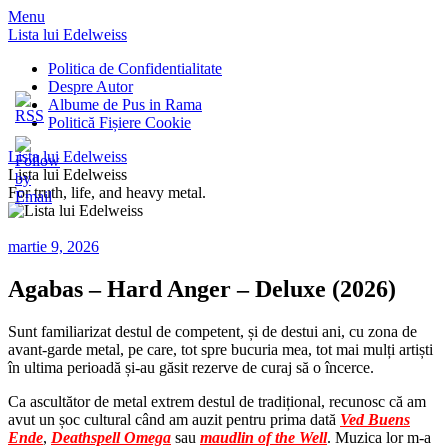
Menu
Lista lui Edelweiss
Politica de Confidentialitate
Despre Autor
Albume de Pus in Rama
Politică Fișiere Cookie
Lista lui Edelweiss
Lista lui Edelweiss
For truth, life, and heavy metal.
martie 9, 2026
Agabas – Hard Anger – Deluxe (2026)
Sunt familiarizat destul de competent, și de destui ani, cu zona de
avant-garde metal, pe care, tot spre bucuria mea, tot mai mulți artiști
în ultima perioadă și-au găsit rezerve de curaj să o încerce.
Ca ascultător de metal extrem destul de tradițional, recunosc că am
avut un șoc cultural când am auzit pentru prima dată
Ved Buens
Ende
,
Deathspell Omega
sau
maudlin of the Well
.
Muzica lor m-a