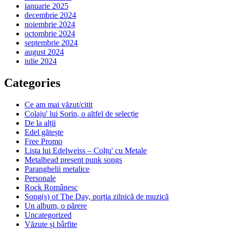
ianuarie 2025
decembrie 2024
noiembrie 2024
octombrie 2024
septembrie 2024
august 2024
iulie 2024
Categories
Ce am mai văzut/citit
Colaju' lui Sorin, o altfel de selecție
De la alții
Edel gătește
Free Promo
Lista lui Edelweiss – Colțu' cu Metale
Metalhead present punk songs
Paranghelii metalice
Personale
Rock Românesc
Song(s) of The Day, porția zilnică de muzică
Un album, o părere
Uncategorized
Văzute și bârfite