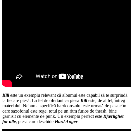
Kill
este un exemplu relevant că albumul este capabil să te surprindă
la fiecare piesă. La fel de ofertant ca piesa
Kill
este, de altfel, întreg
materialul. Nebunia specifică hardcore-ului este urmată de pasaje în
care saxofonul este rege, totul pe un ritm furios de thrash, bine
garnisit cu elemente de punk. Un exemplu perfect este
Kjærlighet
for alle
, piesa care deschide
Hard Anger
.