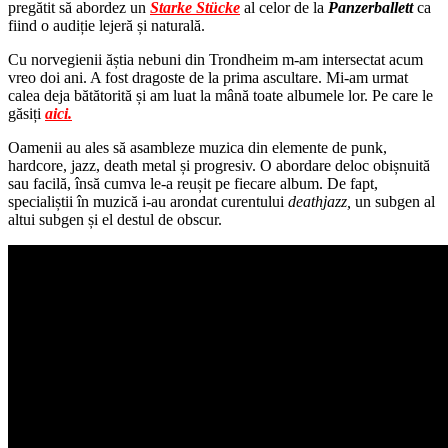
pregătit să abordez un
Starke Stücke
al celor de la
Panzerballett
ca
fiind o audiție lejeră și naturală.
Cu norvegienii ăștia nebuni din Trondheim m-am intersectat acum
vreo doi ani. A fost dragoste de la prima ascultare. Mi-am urmat
calea deja bătătorită și am luat la mână toate albumele lor. Pe care le
găsiți
aici.
Oamenii au ales să asambleze muzica din elemente de punk,
hardcore, jazz, death metal și progresiv. O abordare deloc obișnuită
sau facilă, însă cumva le-a reușit pe fiecare album. De fapt,
specialiștii în muzică i-au arondat curentului
deathjazz,
un subgen al
altui subgen și el destul de obscur.