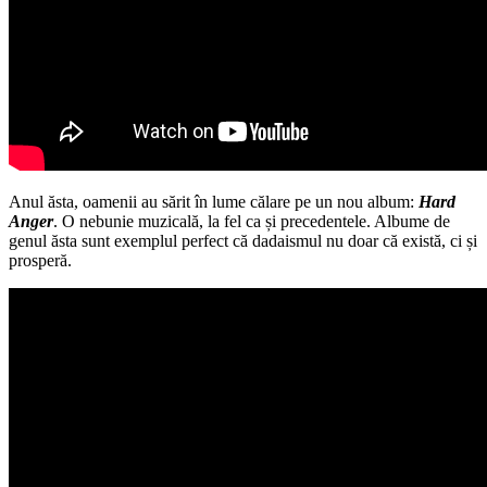
Anul ăsta, oamenii au sărit în lume călare pe un nou album:
Hard
Anger
. O nebunie muzicală, la fel ca și precedentele. Albume de
genul ăsta sunt exemplul perfect că dadaismul nu doar că există, ci și
prosperă.