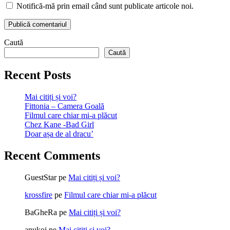
Notifică-mă prin email când sunt publicate articole noi.
Caută
Caută
Recent Posts
Mai citiți și voi?
Fittonia – Camera Goală
Filmul care chiar mi-a plăcut
Chez Kane -Bad Girl
Doar așa de al dracu’
Recent Comments
GuestStar
pe
Mai citiți și voi?
krossfire
pe
Filmul care chiar mi-a plăcut
BaGheRa
pe
Mai citiți și voi?
anukoi
pe
Mai citiți și voi?