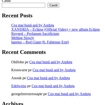
Caută
Caută
Recent Posts
Cea mai bună apă by Anduța
XANDRIA – Eclipse (Official Video) + new album Eclipse
Ruyned – Profanum Sacrificium
Melting Slowly
Iapetus – Red Giant (ft. Fabienne Erni)
Recent Comments
OldJohn
pe
Cea mai bună apă by Anduța
Kronwurst
pe
Cea mai bună apă by Anduța
Anouk
pe
Cea mai bună apă by Anduța
Edelweiss
pe
Cea mai bună apă by Anduța
georgelzerozerosapte
pe
Cea mai bună apă by Anduța
Archives