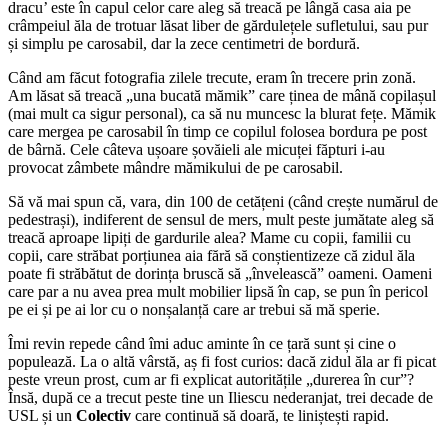
dracu’ este în capul celor care aleg să treacă pe lângă casa aia pe
crâmpeiul ăla de trotuar lăsat liber de gărdulețele sufletului, sau pur
și simplu pe carosabil, dar la zece centimetri de bordură.
Când am făcut fotografia zilele trecute, eram în trecere prin zonă.
Am lăsat să treacă „una bucată mămik” care ținea de mână copilașul
(mai mult ca sigur personal), ca să nu muncesc la blurat fețe. Mămik
care mergea pe carosabil în timp ce copilul folosea bordura pe post
de bârnă. Cele câteva ușoare șovăieli ale micuței făpturi i-au
provocat zâmbete mândre mămikului de pe carosabil.
Să vă mai spun că, vara, din 100 de cetățeni (când crește numărul de
pedestrași), indiferent de sensul de mers, mult peste jumătate aleg să
treacă aproape lipiți de gardurile alea? Mame cu copii, familii cu
copii, care străbat porțiunea aia fără să conștientizeze că zidul ăla
poate fi străbătut de dorința bruscă să „învelească” oameni. Oameni
care par a nu avea prea mult mobilier lipsă în cap, se pun în pericol
pe ei și pe ai lor cu o nonșalanță care ar trebui să mă sperie.
Îmi revin repede când îmi aduc aminte în ce țară sunt și cine o
populează. La o altă vârstă, aș fi fost curios: dacă zidul ăla ar fi picat
peste vreun prost, cum ar fi explicat autoritățile „durerea în cur”?
Însă, după ce a trecut peste tine un Iliescu nederanjat, trei decade de
USL și un
Colectiv
care continuă să doară, te liniștești rapid.