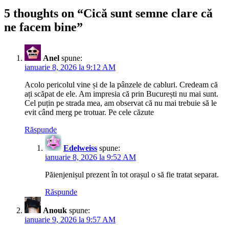
5 thoughts on “
Cică sunt semne clare că
ne facem bine
”
Anel
spune:
ianuarie 8, 2026 la 9:12 AM
Acolo pericolul vine și de la pânzele de cabluri. Credeam că
ați scăpat de ele. Am impresia că prin București nu mai sunt.
Cel puțin pe strada mea, am observat că nu mai trebuie să le
evit când merg pe trotuar. Pe cele căzute
Răspunde
Edelweiss
spune:
ianuarie 8, 2026 la 9:52 AM
Păienjenișul prezent în tot orașul o să fie tratat separat.
Răspunde
Anouk
spune:
ianuarie 9, 2026 la 9:57 AM