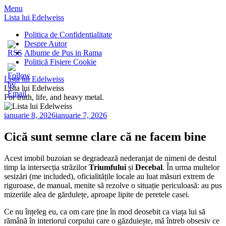
Menu
Lista lui Edelweiss
Politica de Confidentialitate
Despre Autor
Albume de Pus in Rama
Politică Fișiere Cookie
Lista lui Edelweiss
Lista lui Edelweiss
For truth, life, and heavy metal.
ianuarie 8, 2026
ianuarie 7, 2026
Cică sunt semne clare că ne facem bine
Acest imobil buzoian se degradează nederanjat de nimeni de destul
timp la intersecția străzilor
Triumfului
și
Decebal
. În urma multelor
sesizări (me included), oficialitățile locale au luat măsuri extrem de
riguroase, de manual, menite să rezolve o situație periculoasă: au pus
mizeriile alea de gărdulețe, aproape lipite de peretele casei.
Ce nu înțeleg eu, ca om care ține în mod deosebit ca viața lui să
rămână în interiorul corpului care o găzduiește, mă întreb obsesiv ce