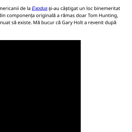
Exodus
ericanii de la
și-au câștigat un loc binemeritat
i din componența originală a rămas doar Tom Hunting,
inuat să existe. Mă bucur că Gary Holt a revenit după