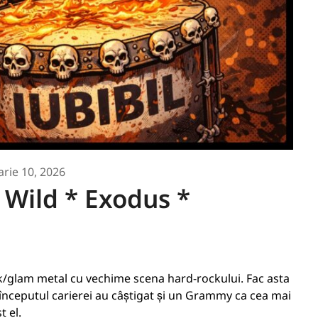
arie 10, 2026
 Wild * Exodus *
k/glam metal cu vechime scena hard-rockului. Fac asta
a începutul carierei au câștigat și un Grammy ca cea mai
t el.