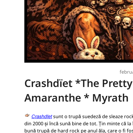
febru
Crashdïet *The Pretty
Amaranthe * Myrath
Crashdïet
sunt o trupă suedeză de sleaze roc
din 2000 și încă sună bine de tot. Țin minte că l
bună trupă de hard rock pe anul ăla, care o fi fos