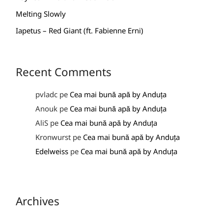
Melting Slowly
Iapetus – Red Giant (ft. Fabienne Erni)
Recent Comments
pvladc
pe
Cea mai bună apă by Anduța
Anouk
pe
Cea mai bună apă by Anduța
AliS
pe
Cea mai bună apă by Anduța
Kronwurst
pe
Cea mai bună apă by Anduța
Edelweiss
pe
Cea mai bună apă by Anduța
Archives