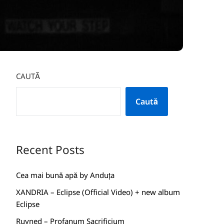
CAUTĂ
Caută
Recent Posts
Cea mai bună apă by Anduța
XANDRIA – Eclipse (Official Video) + new album
Eclipse
Ruyned – Profanum Sacrificium