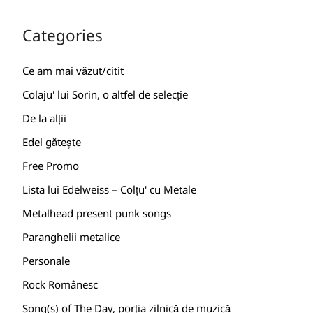
Categories
Ce am mai văzut/citit
Colaju' lui Sorin, o altfel de selecție
De la alții
Edel gătește
Free Promo
Lista lui Edelweiss – Colțu' cu Metale
Metalhead present punk songs
Paranghelii metalice
Personale
Rock Românesc
Song(s) of The Day, porția zilnică de muzică