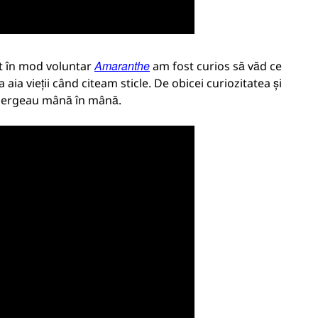
Amaranthe
at în mod voluntar
am fost curios să văd ce
ia vieții când citeam sticle. De obicei curiozitatea și
rgeau mână în mână.