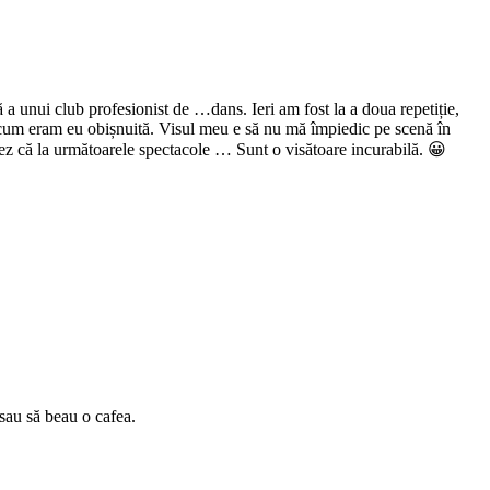
ă a unui club profesionist de …dans. Ieri am fost la a doua repetiție,
rt, cum eram eu obișnuită. Visul meu e să nu mă împiedic pe scenă în
isez că la următoarele spectacole … Sunt o visătoare incurabilă. 😀
 sau să beau o cafea.