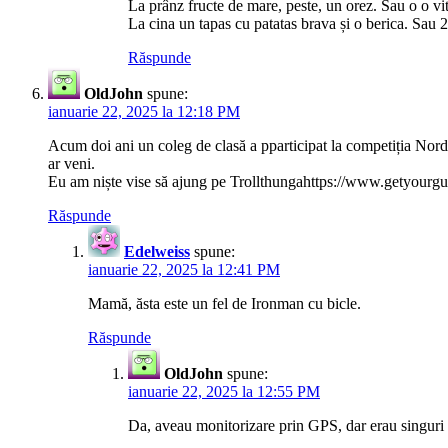
La prânz fructe de mare, peste, un orez. Sau o o vit
La cina un tapas cu patatas brava și o berica. Sau 2
Răspunde
OldJohn
spune:
ianuarie 22, 2025 la 12:18 PM
Acum doi ani un coleg de clasă a pparticipat la competiția Nor
ar veni.
Eu am niște vise să ajung pe Trollthungahttps://www.getyou
Răspunde
Edelweiss
spune:
ianuarie 22, 2025 la 12:41 PM
Mamă, ăsta este un fel de Ironman cu bicle.
Răspunde
OldJohn
spune:
ianuarie 22, 2025 la 12:55 PM
Da, aveau monitorizare prin GPS, dar erau singuri 