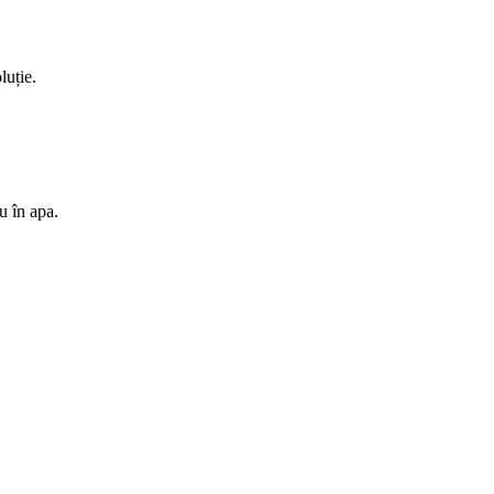
luție.
u în apa.