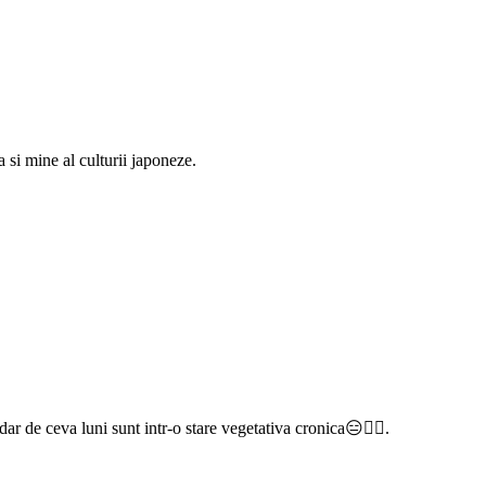
a si mine al culturii japoneze.
dar de ceva luni sunt intr-o stare vegetativa cronica😑🤷‍♀️.