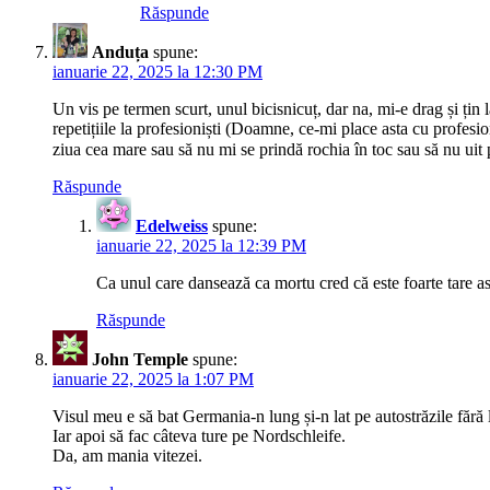
Răspunde
Anduța
spune:
ianuarie 22, 2025 la 12:30 PM
Un vis pe termen scurt, unul bicisnicuț, dar na, mi-e drag și țin
repetițiile la profesioniști (Doamne, ce-mi place asta cu profesi
ziua cea mare sau să nu mi se prindă rochia în toc sau să nu uit
Răspunde
Edelweiss
spune:
ianuarie 22, 2025 la 12:39 PM
Ca unul care dansează ca mortu cred că este foarte tare a
Răspunde
John Temple
spune:
ianuarie 22, 2025 la 1:07 PM
Visul meu e să bat Germania-n lung și-n lat pe autostrăzile fără
Iar apoi să fac câteva ture pe Nordschleife.
Da, am mania vitezei.