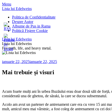
Menu
Lista lui Edelweiss
Politica de Confidentialitate
Despre Autor
Albume de Pus in Rama
Politică Fișiere Cookie
Lista lui Edelweiss
Lista lui Edelweiss
For truth, life, and heavy metal.
ianuarie 22, 2025
ianuarie 22, 2025
Mai trebuie și visuri
Acum foarte mulți ani în urbea Buzăului erau doar două săli de forță, 
considerată una de ghetou, de săraki, la care se ducea subsemnatul.
Acolo am avut un partener de antrenament care era cu vreo 15 ani mai 
mult, amicul meu mai vârstnic, a fost coleg de antrenament cu cei doi bă