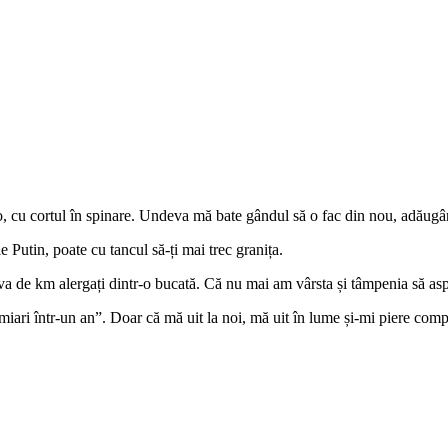
, cu cortul în spinare. Undeva mă bate gândul să o fac din nou, adăugând
Putin, poate cu tancul să-ți mai trec granița.
va de km alergați dintr-o bucată. Că nu mai am vârsta și tâmpenia să asp
tmiari într-un an”. Doar că mă uit la noi, mă uit în lume și-mi piere comp