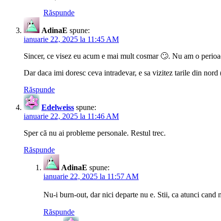
Răspunde
AdinaE
spune:
ianuarie 22, 2025 la 11:45 AM
Sincer, ce visez eu acum e mai mult cosmar 🙄. Nu am o perioa
Dar daca imi doresc ceva intradevar, e sa vizitez tarile din nord 
Răspunde
Edelweiss
spune:
ianuarie 22, 2025 la 11:46 AM
Sper că nu ai probleme personale. Restul trec.
Răspunde
AdinaE
spune:
ianuarie 22, 2025 la 11:57 AM
Nu-i burn-out, dar nici departe nu e. Stii, ca atunci cand n
Răspunde