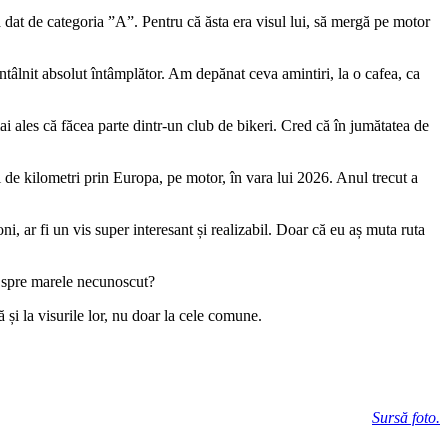
a dat de categoria ”A”. Pentru că ăsta era visul lui, să mergă pe motor
ntâlnit absolut întâmplător. Am depănat ceva amintiri, la o cafea, ca
ales că făcea parte dintr-un club de bikeri. Cred că în jumătatea de
ii de kilometri prin Europa, pe motor, în vara lui 2026. Anul trecut a
i, ar fi un vis super interesant și realizabil. Doar că eu aș muta ruta
ul spre marele necunoscut?
și la visurile lor, nu doar la cele comune.
Sursă foto.