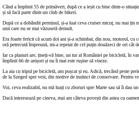
Când a împlinit 55 de primăveri, după ce a ieșit cu bine dintr-o situați
și să facă parte dintr-un club de bikeri.
După ce a dobândit permisul, și-a luat ceva cruiser micuț, nu mai țin m
unii care nu se mai văzuseră demult.
Era foarte fericit că acum doi ani și-a schimbat, din nou, motorul, c
oră petrecută împreună, mi-a repetat de cel puțin douăzeci de ori cât de
Iar ca planuri are, țineți-vă bine, un tur al României pe bicicletă, în v
împlinit 66 de anișori și nu îi mai este rușine să viseze.
La aia cu tripul pe bicicletă, am pușcat și eu. Adică, trecând peste peri
de la Szeged spre vest, din motive de instinct de conservare. Pentru vr
Voi, ceva realizabil, nu mă luați cu zboruri spre Marte sau să îi dau un
Dacă interesează pe cineva, mai am câteva povești din astea cu oameni,