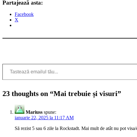
Partajează asta:
Facebook
X
Tastează emailul tău...
23 thoughts on “
Mai trebuie și visuri
”
Mariuss
spune:
ianuarie 22, 2025 la 11:17 AM
Să rezist 5 sau 6 zile la Rockstadt. Mai mult de atât nu pot vi