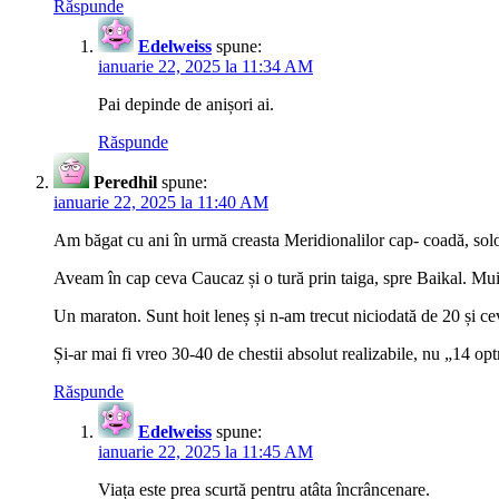
Răspunde
Edelweiss
spune:
ianuarie 22, 2025 la 11:34 AM
Pai depinde de anișori ai.
Răspunde
Peredhil
spune:
ianuarie 22, 2025 la 11:40 AM
Am băgat cu ani în urmă creasta Meridionalilor cap- coadă, solo
Aveam în cap ceva Caucaz și o tură prin taiga, spre Baikal. Muie 
Un maraton. Sunt hoit leneș și n-am trecut niciodată de 20 și ce
Și-ar mai fi vreo 30-40 de chestii absolut realizabile, nu „14 op
Răspunde
Edelweiss
spune:
ianuarie 22, 2025 la 11:45 AM
Viața este prea scurtă pentru atâta încrâncenare.