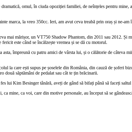
e dramatică, omul, în ciuda opoziției familiei, de neînțeles pentru mine, 
inte marca, la vreo 350cc. Ieri, am avut ceva treabă prin oraș și ne-am î
u ceva mai mărișor, un VT750 Shadow Phantom, din 2011 sau 2012. Și mai 
 fericit este când se încălzește vremea și se dă cu motorul.
ara asta, împreună cu patru amici de vârsta lui, și o călătorie de câteva m
colul la care ești supus pe șoselele din România, din cauză de șoferi bizon
eo două săptămâni de pedalat sau cât te țin brăcinarii.
 fes lui Kim Besinger tânără, aveți de gând să bifați până să faceți salt
 ca mine, ca voi, care din motive personale, au început să se gândească 