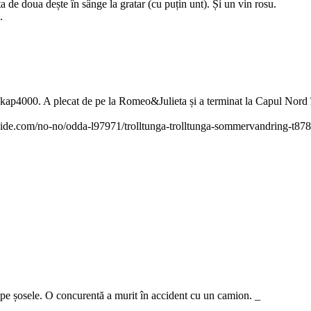
a de doua dește în sânge la gratar (cu puțin unt). Și un vin rosu.
.
dkap4000. A plecat de pe la Romeo&Julieta și a terminat la Capul Nord 
rguide.com/no-no/odda-l97971/trolltunga-trolltunga-sommervandring
pe șosele. O concurentă a murit în accident cu un camion. _