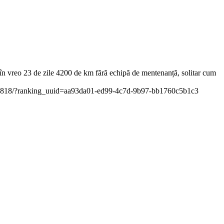
în vreo 23 de zile 4200 de km fără echipă de mentenanță, solitar cum
-t878818/?ranking_uuid=aa93da01-ed99-4c7d-9b97-bb1760c5b1c3