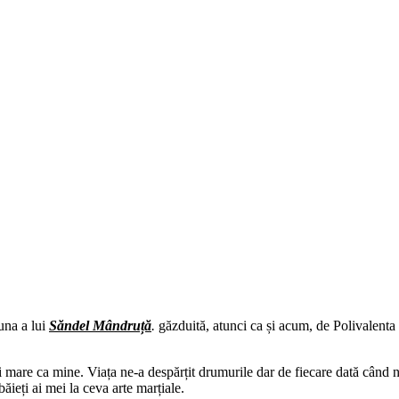
una a lui
Săndel Mândruță
.
găzduită, atunci ca și acum, de Polivalenta d
mare ca mine. Viața ne-a despărțit drumurile dar de fiecare dată când n
ieți ai mei la ceva arte marțiale.