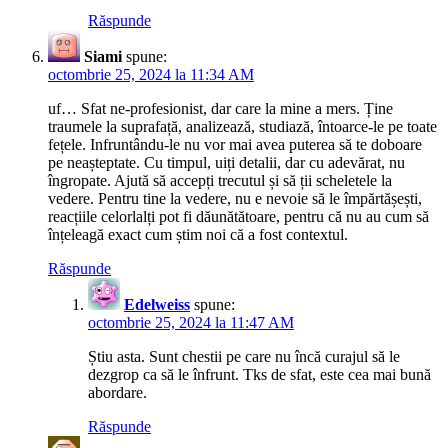
Răspunde
Siami
spune:
octombrie 25, 2024 la 11:34 AM
uf… Sfat ne-profesionist, dar care la mine a mers. Ține
traumele la suprafață, analizează, studiază, întoarce-le pe toate
fețele. Infruntându-le nu vor mai avea puterea să te doboare
pe neașteptate. Cu timpul, uiți detalii, dar cu adevărat, nu
îngropate. Ajută să accepți trecutul și să ții scheletele la
vedere. Pentru tine la vedere, nu e nevoie să le împărtășești,
reacțiile celorlalți pot fi dăunătătoare, pentru că nu au cum să
înțeleagă exact cum știm noi că a fost contextul.
Răspunde
Edelweiss
spune:
octombrie 25, 2024 la 11:47 AM
Știu asta. Sunt chestii pe care nu încă curajul să le
dezgrop ca să le înfrunt. Tks de sfat, este cea mai bună
abordare.
Răspunde