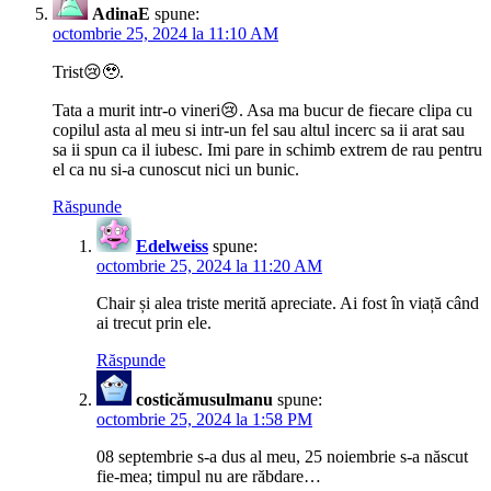
AdinaE
spune:
octombrie 25, 2024 la 11:10 AM
Trist😢🥹.
Tata a murit intr-o vineri😢. Asa ma bucur de fiecare clipa cu
copilul asta al meu si intr-un fel sau altul incerc sa ii arat sau
sa ii spun ca il iubesc. Imi pare in schimb extrem de rau pentru
el ca nu si-a cunoscut nici un bunic.
Răspunde
Edelweiss
spune:
octombrie 25, 2024 la 11:20 AM
Chair și alea triste merită apreciate. Ai fost în viață când
ai trecut prin ele.
Răspunde
costicămusulmanu
spune:
octombrie 25, 2024 la 1:58 PM
08 septembrie s-a dus al meu, 25 noiembrie s-a născut
fie-mea; timpul nu are răbdare…