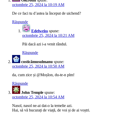
OldJohn
spune:
octombrie 25, 2024 la 10:19 AM
De ce faci tu d’astea la început de uichend?
Răspunde
Edelweiss
spune:
octombrie 25, 2024 la 10:21 AM
Păi dacă azi i-a venit rândul.
Răspunde
costicămusulmanu
spune:
octombrie 25, 2024 la 10:50 AM
da, cum zice și @MoșIon, du-te-n plm!
Răspunde
John Temple
spune:
octombrie 25, 2024 la 10:54 AM
Nasol, nasol ne-ai dat-o la temelie azi.
Hai, să vă bucurați de viață, de voi și de ai voștri.