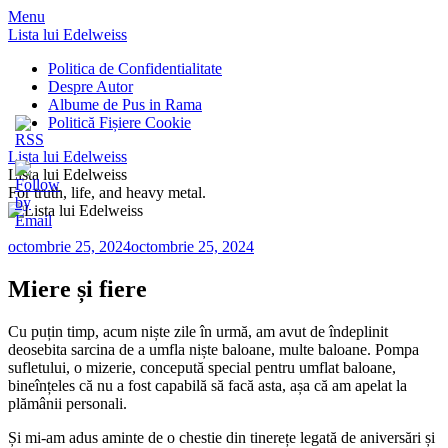
Menu
Lista lui Edelweiss
Politica de Confidentialitate
Despre Autor
Albume de Pus in Rama
Politică Fișiere Cookie
Lista lui Edelweiss
Lista lui Edelweiss
For truth, life, and heavy metal.
octombrie 25, 2024
octombrie 25, 2024
Miere și fiere
Cu puțin timp, acum niște zile în urmă, am avut de îndeplinit
deosebita sarcina de a umfla niște baloane, multe baloane. Pompa
sufletului, o mizerie, concepută special pentru umflat baloane,
bineînțeles că nu a fost capabilă să facă asta, așa că am apelat la
plămânii personali.
Și mi-am adus aminte de o chestie din tinerețe legată de aniversări și