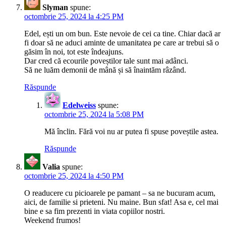
Slyman
spune:
octombrie 25, 2024 la 4:25 PM
Edel, ești un om bun. Este nevoie de cei ca tine. Chiar dacă ar
fi doar să ne aduci aminte de umanitatea pe care ar trebui să o
găsim în noi, tot este îndeajuns.
Dar cred că ecourile poveștilor tale sunt mai adânci.
Să ne luăm demonii de mână și să înaintăm râzând.
Răspunde
Edelweiss
spune:
octombrie 25, 2024 la 5:08 PM
Mă înclin. Fără voi nu ar putea fi spuse poveștile astea.
Răspunde
Valia
spune:
octombrie 25, 2024 la 4:50 PM
O readucere cu picioarele pe pamant – sa ne bucuram acum,
aici, de familie si prieteni. Nu maine. Bun sfat! Asa e, cel mai
bine e sa fim prezenti in viata copiilor nostri.
Weekend frumos!