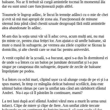
baloane. Nu ar fi trebuit să curgă amintirile tocmai în momentul ăla
dar eu sunt unul care funcționează puțin altfel.
Traumele le îngrop adânc, le încui în temnițe adânci cu o mie de chei
și evit să mă mai apropii de zona aia. Funcționează de minune
sitemul ăsta până când chestii uzuale dezgroapă fără milă amintirile
alea abandonate în adânc.
M-am dus la soția unui văr să îi aduc ceva, acum mulți ani, nu mai
țin minte ce, pentru ziua fetiței lor. Am ajutat-o să umfle baloane, să
mute o masă în sufragerie, pe vremea aia zilele copiilor se făceau la
domiciliu, și alte chestii care se mai fac pentru aniversări.
A venit copilul de la școală, s-a bucurat, apoi s-a dus în dormitorul ei
de unde s-a întors cu un balon pe jumătate dezumflat și l-a pus
singur pe canapeaua din sufragerie, departe de zecile de baloane
împrăștiate pe podea.
S-a întors cu ochii mari, clipind ușor ca să alunge ceața de pe ei și i-a
spus mamei, în timp ce mângâia delicat balonul scofâlcit, ăsta este
ultimul balon rămas pe care la umflat tata când am sărbătorit sfântul
Andrei. Nu-i așa că îl păstrăm în continuare, mami?
La trei luni după acel sfântul Andrei vărul meu a murit în urma unui
infarct. Clipe de miere și clipe de fiere. Am umflat zilele trecute
baloanele cu un sentiment de fericire imensă că sunt acolo să fac