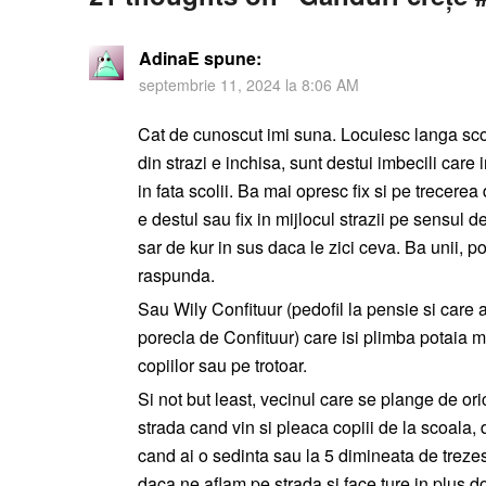
AdinaE
spune:
septembrie 11, 2024 la 8:06 AM
Cat de cunoscut imi suna. Locuiesc langa scoa
din strazi e inchisa, sunt destui imbecili care
in fata scolii. Ba mai opresc fix si pe trecerea 
e destul sau fix in mijlocul strazii pe sensul 
sar de kur in sus daca le zici ceva. Ba unii, po
raspunda.
Sau Wily Confituur (pedofil la pensie si care
porecla de Confituur) care isi plimba potaia m
copiilor sau pe trotoar.
Si not but least, vecinul care se plange de ori
strada cand vin si pleaca copiii de la scoala, 
cand ai o sedinta sau la 5 dimineata de trezest
daca ne aflam pe strada si face ture in plus do