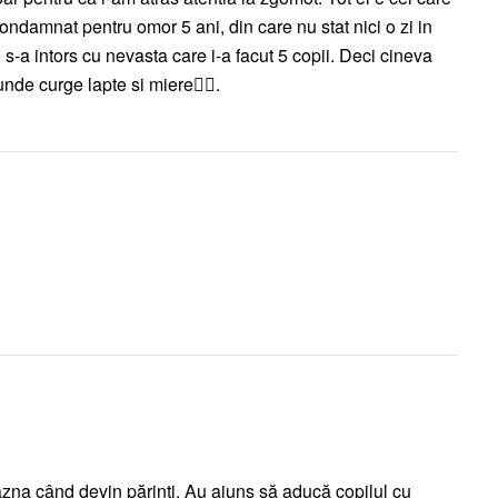
 condamnat pentru omor 5 ani, din care nu stat nici o zi in
s-a intors cu nevasta care i-a facut 5 copii. Deci cineva
unde curge lapte si miere🤷‍♀️.
 razna când devin părinți. Au ajuns să aducă copilul cu