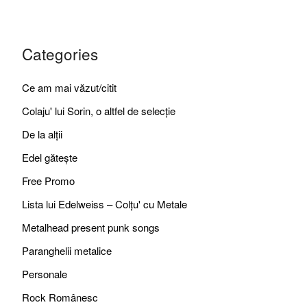
Categories
Ce am mai văzut/citit
Colaju' lui Sorin, o altfel de selecție
De la alții
Edel gătește
Free Promo
Lista lui Edelweiss – Colțu' cu Metale
Metalhead present punk songs
Paranghelii metalice
Personale
Rock Românesc