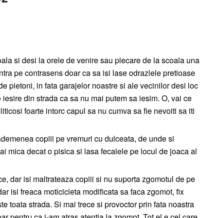
la si desi la orele de venire sau plecare de la scoala una
 intra pe contrasens doar ca sa isi lase odrazlele pretioase
de pietoni, in fata garajelor noastre si ale vecinilor desi loc
de iesire din strada ca sa nu mai putem sa iesim. O, vai ce
liticosi foarte intorc capul sa nu cumva sa fie nevoiti sa iti
 ademenea copiii pe vremuri cu dulceata, de unde si
ai mica decat o pisica si lasa fecalele pe locul de joaca al
ce, dar isi maltrateaza copiii si nu suporta zgomotul de pe
dar isi freaca moticicleta modificata sa faca zgomot, fix
e toata strada. Si mai trece si provoctor prin fata noastra
ar pentru ca i-am atras atentia la zgomot. Tot el e cel care