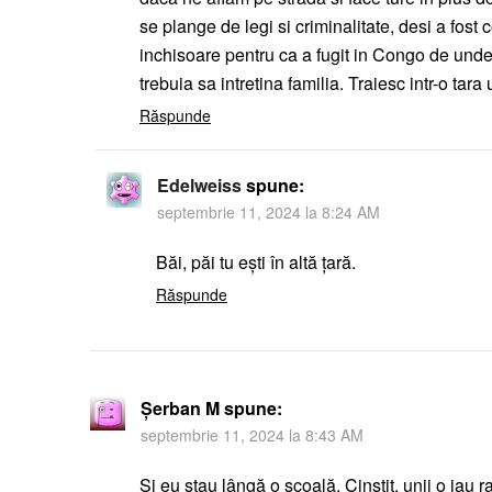
se plange de legi si criminalitate, desi a fost
inchisoare pentru ca a fugit in Congo de unde 
trebuia sa intretina familia. Traiesc intr-o tara 
Răspunde
Edelweiss
spune:
septembrie 11, 2024 la 8:24 AM
Băi, păi tu ești în altă țară.
Răspunde
Șerban M
spune:
septembrie 11, 2024 la 8:43 AM
Și eu stau lângă o școală. Cinstit, unii o iau