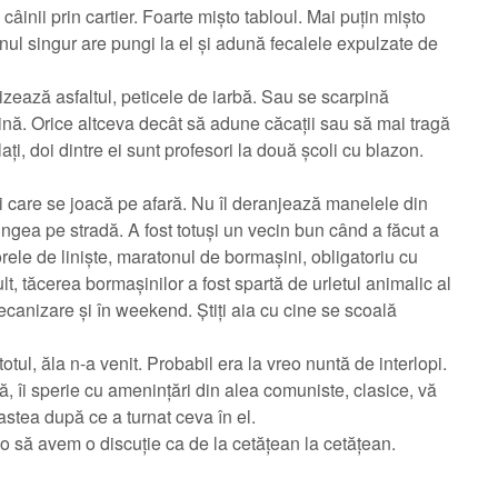
inii prin cartier. Foarte mișto tabloul. Mai puțin mișto
 unul singur are pungi la el și adună fecalele expulzate de
lizează asfaltul, peticele de iarbă. Sau se scarpină
ină. Orice altceva decât să adune căcații sau să mai tragă
ați, doi dintre ei sunt profesori la două școli cu blazon.
iii care se joacă pe afară. Nu îl deranjează manelele din
ingea pe stradă. A fost totuși un vecin bun când a făcut a
rele de liniște, maratonul de bormașini, obligatoriu cu
t, tăcerea bormașinilor a fost spartă de urletul animalic al
ecanizare și în weekend. Știți aia cu cine se scoală
totul, ăla n-a venit. Probabil era la vreo nuntă de interlopi.
ă, îi sperie cu amenințări din alea comuniste, clasice, vă
 astea după ce a turnat ceva în el.
 o să avem o discuție ca de la cetățean la cetățean.