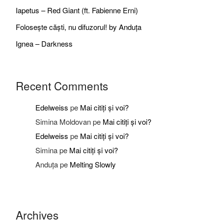
Iapetus – Red Giant (ft. Fabienne Erni)
Folosește căști, nu difuzorul! by Anduța
Ignea – Darkness
Recent Comments
Edelweiss
pe
Mai citiți și voi?
Simina Moldovan
pe
Mai citiți și voi?
Edelweiss
pe
Mai citiți și voi?
Simina
pe
Mai citiți și voi?
Anduța
pe
Melting Slowly
Archives