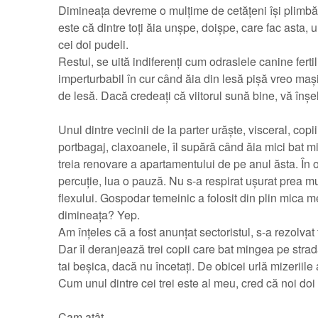
Dimineața devreme o mulțime de cetățeni își plimbă câ
este că dintre toți ăia unșpe, doișpe, care fac asta,
cei doi pudeli.
Restul, se uită indiferenți cum odraslele canine ferti
imperturbabil în cur când ăia din lesă pișă vreo maș
de lesă. Dacă credeați că viitorul sună bine, vă înșel
Unul dintre vecinii de la parter urăște, visceral, cop
portbagaj, claxoanele, îl supără când ăia mici bat m
treia renovare a apartamentului de pe anul ăsta. În o
percuție, lua o pauză. Nu s-a respirat ușurat prea mul
flexului. Gospodar temeinic a folosit din plin mica m
dimineața? Yep.
Am înțeles că a fost anunțat sectoristul, s-a rezolvat 
Dar îl deranjează trei copii care bat mingea pe strad
tai beșica, dacă nu încetați. De obicei urlă mizeriile
Cum unul dintre cei trei este al meu, cred că noi doi
Cam atât.