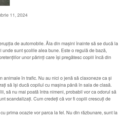
brie 11, 2024
erupția de automobile. Ăia din mașini înainte să se ducă la
lui unde sunt școlile alea bune. Este o regulă de bază,
retențiilor unor părinți care își pregătesc copiii încă din
vin animale în trafic. Nu au nici o jenă să claxoneze ca și
perați să își ducă copilul cu mașina până în sala de clasă.
ii, să nu mai poată întra nimeni, probabil vor ca odorul să
unt scandalizați. Cum credeți că vor fi copiii crescuți de
cu prima ocazie vor parca la fel. Nu din răzbunare, sunt la