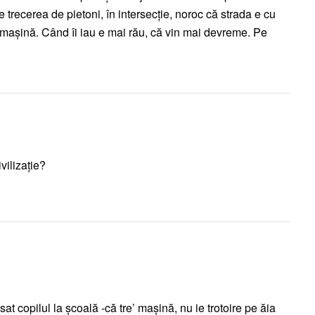
trecerea de pietoni, în intersecție, noroc că strada e cu
o mașină. Când îi iau e mai rău, că vin mai devreme. Pe
ivilizație?
sat copilul la școală -că tre’ mașină, nu ie trotoire pe ăia