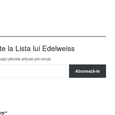
 la Lista lui Edelweiss
ti ultimele articole prin email.
Abonează-te
#2
”