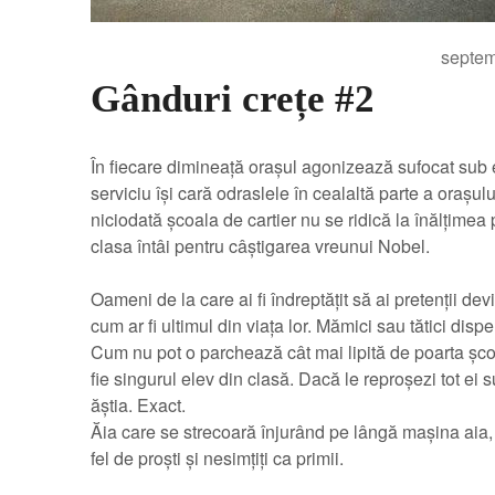
septem
Gânduri crețe #2
În fiecare dimineață orașul agonizează sufocat sub 
serviciu își cară odraslele în cealaltă parte a orașu
niciodată școala de cartier nu se ridică la înălțimea p
clasa întâi pentru câștigarea vreunui Nobel.
Oameni de la care ai fi îndreptățit să ai pretenții de
cum ar fi ultimul din viața lor. Mămici sau tătici dis
Cum nu pot o parchează cât mai lipită de poarta școl
fie singurul elev din clasă. Dacă le reproșezi tot ei s
ăștia. Exact.
Ăia care se strecoară înjurând pe lângă mașina aia, 
fel de proști și nesimțiți ca primii.