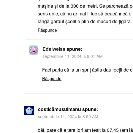
mașina și de la 300 de metri. Se parchează pe 
sens unic, că nu ar mai fi loc să treacă încă 
lângă gardul școlii e plin de mucuri de țigară.
Răspunde
Edelweiss
spune:
septembrie 11, 2024 la 9:01 AM
Faci pariu că la un șpriț ăștia dau lecții de c
Răspunde
costicămusulmanu
spune:
septembrie 11, 2024 la 8:50 AM
băi, pare că e țara lor! am ieșit la 07,45 (am lă