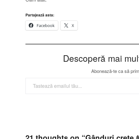
Partajează asta:
Facebook
X
Descoperă mai multe
Abonează-te ca să primeș
TASTEAZĂ EMAILUL TĂU...
21 thoughts on “
Gânduri crețe 