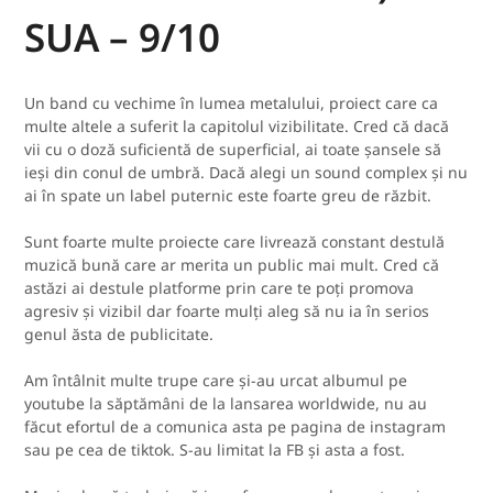
SUA – 9/10
Un band cu vechime în lumea metalului, proiect care ca
multe altele a suferit la capitolul vizibilitate. Cred că dacă
vii cu o doză suficientă de superficial, ai toate șansele să
ieși din conul de umbră. Dacă alegi un sound complex și nu
ai în spate un label puternic este foarte greu de răzbit.
Sunt foarte multe proiecte care livrează constant destulă
muzică bună care ar merita un public mai mult. Cred că
astăzi ai destule platforme prin care te poți promova
agresiv și vizibil dar foarte mulți aleg să nu ia în serios
genul ăsta de publicitate.
Am întâlnit multe trupe care și-au urcat albumul pe
youtube la săptămâni de la lansarea worldwide, nu au
făcut efortul de a comunica asta pe pagina de instagram
sau pe cea de tiktok. S-au limitat la FB și asta a fost.