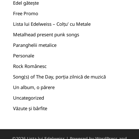
Edel gătește
Free Promo
Lista lui Edelweiss – Colțu' cu Metale
Metalhead present punk songs
Paranghelii metalice
Personale
Rock Românesc
Song(s) of The Day, porția zilnică de muzică
Un album, o părere
Uncategorized
Văzute și bârfite
©2026 Lista lui Edelweiss
| Powered by WordPress and