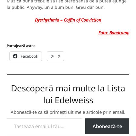
Muzica bună trebuie să i se ofere șansa de a putea ajunge
la public. Anyway, un album bun. Greu dar bun.
Dysrhythmia – Coffin of Conviction
Foto: Bandcamp
Partajează asta:
Facebook
X
Descoperă mai multe la Lista
lui Edelweiss
Abonează-te ca să primești ultimele articole prin email.
TASTEAZĂ EMAILUL TĂU...
Abonează-te