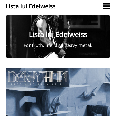
Lista lui Edelweiss
Lista lui Edelweiss
For truth, life, and heavy metal.