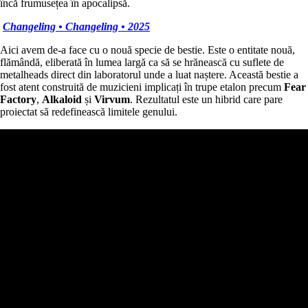
încă frumusețea în apocalipsă.
Changeling • Changeling • 2025
Aici avem de-a face cu o nouă specie de bestie. Este o entitate nouă,
flămândă, eliberată în lumea largă ca să se hrănească cu suflete de
metalheads direct din laboratorul unde a luat naștere. Această bestie a
fost atent construită de muzicieni implicați în trupe etalon precum
Fear
Factory
,
Alkaloid
și
Virvum
. Rezultatul este un hibrid care pare
proiectat să redefinească limitele genului.