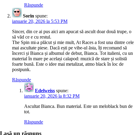
Răspunde
Sorin
spune:
ianuarie 20, 2026 la 5:53 PM
Sincer, din ce ai pus aici am apucat să ascult doar două trupe, o
să văd ce e cu restul.
The Spin mi-a plăcut și mie mult, At Races a fost una dintre cele
mai ascultate piese. Dacă ești pe vibe-ul ăsta, îți recomand să
încerci și Bianca și albumul de debut, Bianca. Tot italieni, cu un
material în mare pe același calapod: muzică de stare și solistă
foarte bună. Este o idee mai metalizat, atmo black în loc de
postpunk.
Răspunde
Edelweiss
spune:
ianuarie 20, 2026 la 8:32 PM
Ascultat Bianca. Bun material. Este un meloblack bun de
tot.
Răspunde
Lasă un răspuns