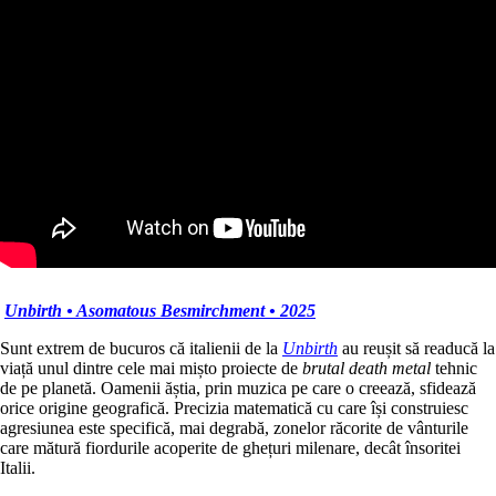
Unbirth • Asomatous Besmirchment • 2025
Sunt extrem de bucuros că italienii de la
Unbirth
au reușit să readucă la
viață unul dintre cele mai mișto proiecte de
brutal death metal
tehnic
de pe planetă. Oamenii ăștia, prin muzica pe care o creează, sfidează
orice origine geografică. Precizia matematică cu care își construiesc
agresiunea este specifică, mai degrabă, zonelor răcorite de vânturile
care mătură fiordurile acoperite de ghețuri milenare, decât însoritei
Italii.