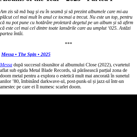
Am zis să mă bag și eu în seamă și să prezint albumele care mi-au
plăcut cel mai mult în anul ce tocmai a trecut. Nu este un top, pentru
că nu pot pune cu hotărâre proletară degetul pe un album și să afirm
că este cel mai cel dintre toate lansările care au umplut ‘025. Astăzi
partea întâi.
***
Messa • The Spin • 2025
Messa
după succesul răsunător al albumului Close (2022), cvartetul
aflat sub egida Metal Blade Records, să părăsească parțial zona de
doom metal pentru a explora o estetică mult mai ancorată în sunetul
anilor ’80, îmbinând darkwave-ul, post-punk-ul și jazz-ul într-un
amestec pe care ei îl numesc scarlet doom.