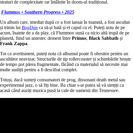
straturi de complexitate rar întâlnite în doom-ul tradițional.
Flummox • Southern Progress • 2025
Un album care, imediat după ce a fost lansat în toamnă, a fost ascultat
și trimis lui
BogDan
c
a să-și bată și el capul cu el. Puteți nota de pe
acum, înainte de a da play, că Flummox sună ca nicio altă trupă de pe
planetă, fiind un amestec dement între
Primus
,
Black Sabbath
și
Frank Zappa
.
Tot ca avertisment, puteți nota că albumul poate fi obositor pentru un
ascultător neavizat. Structurile de tip rollercoaster și schimbările bruște
de tempo pot părea fragmentate, făcând ca materialul să necesite mai
multe audiții pentru a fi descifrat complet.
Totuși, dacă sunteți consumatori de prog, dissonant death metal sau
experimental jazz, o să fiți bine. Ba chiar s-ar putea să vă simțiți ca
acasă când auziți muzica pusă la cale de oamenii din Tennessee.