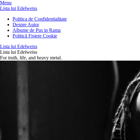
Menu
Lista lui Edelweiss
Politica de Confidentialitate
Despre Autor
Albume de Pus in Rama
Politică Fișiere Cookie
Lista lui Edelweiss
Lista lui Edelweiss
For truth, life, and heavy metal.