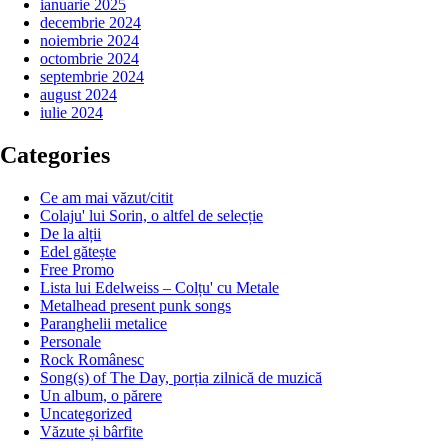
ianuarie 2025
decembrie 2024
noiembrie 2024
octombrie 2024
septembrie 2024
august 2024
iulie 2024
Categories
Ce am mai văzut/citit
Colaju' lui Sorin, o altfel de selecție
De la alții
Edel gătește
Free Promo
Lista lui Edelweiss – Colțu' cu Metale
Metalhead present punk songs
Paranghelii metalice
Personale
Rock Românesc
Song(s) of The Day, porția zilnică de muzică
Un album, o părere
Uncategorized
Văzute și bârfite