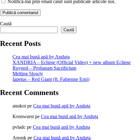
Notifică-mă prin email când sunt publicate articole noi.
Caută
Caută
Recent Posts
Cea mai bună apă by Anduța
XANDRIA – Eclipse (Official Video) + new album Eclipse
Ruyned – Profanum Sacrificium
Melting Slowly
Iapetus – Red Giant (ft. Fabienne Erni)
Recent Comments
anukoi
pe
Cea mai bună apă by Anduța
Kronwurst
pe
Cea mai bună apă by Anduța
pvladc
pe
Cea mai bună apă by Anduța
Anouk
pe
Cea mai bună apă by Anduța