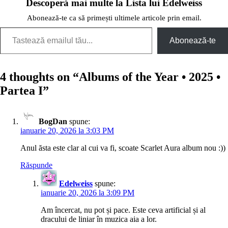
Descoperă mai multe la Lista lui Edelweiss
Abonează-te ca să primești ultimele articole prin email.
Tastează emailul tău...
Abonează-te
4 thoughts on “
Albums of the Year • 2025 •
Partea I
”
BogDan
spune:
ianuarie 20, 2026 la 3:03 PM
Anul ăsta este clar al cui va fi, scoate Scarlet Aura album nou :))
Răspunde
Edelweiss
spune:
ianuarie 20, 2026 la 3:09 PM
Am încercat, nu pot și pace. Este ceva artificial și al
dracului de liniar în muzica aia a lor.