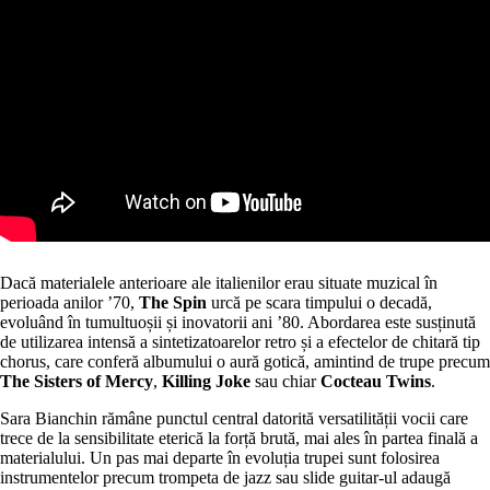
Dacă materialele anterioare ale italienilor erau situate muzical în
perioada anilor ’70,
The Spin
urcă pe scara timpului o decadă,
evoluând în tumultuoșii și inovatorii ani ’80. Abordarea este susținută
de utilizarea intensă a sintetizatoarelor retro și a efectelor de chitară tip
chorus, care conferă albumului o aură gotică, amintind de trupe precum
The Sisters of Mercy
,
Killing Joke
sau chiar
Cocteau Twins
.
Sara Bianchin rămâne punctul central datorită versatilității vocii care
trece de la sensibilitate eterică la forță brută, mai ales în partea finală a
materialului. Un pas mai departe în evoluția trupei sunt folosirea
instrumentelor precum trompeta de jazz sau slide guitar-ul adaugă