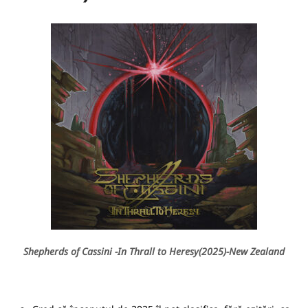
Shepherds of Cassini -In Thrall to Heresy(2025)-New Zealand