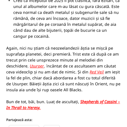
Cred că începutul de 2025 îl pot clasifica, fără ezitări, ca
unul al albumelor care m-au lăsat cu gura căscată. Este
ceva normal ca death metalul și subgenurile sale să nu
rămână, de ceva ani încoace, dator muzicii și să fie
mărgăritarul de pe coroană în metalul supărat, de aia
când dau de alte bijuterii, țopăi de bucurie ca un
cangur pe cocaină.
Again, nici nu știam că neozeelandezii ăștia se mișcă pe
suprafața planetei, deci premieră. Trist este că după ce am
trecut prin cele unsprezece minute al melodiei din
deschidere
,
Usurper
, î
ncântat de ce ascultasem am căutat
ceva videoclip și nu am dat de nimic. Și din
Red Veil
am ieșit
la fel de plin, chiar dacă abordarea a fost cu totul diferită
de Usurper. Băieții ăștia zici că sunt născuți în Orient, nu pe
insula aia unde își rup oasele All Blacks.
Bun de tot, băi, bun. Luaț de ascultați,
Shepherds of Cassini –
In Thrall to Heresy.
Partajează asta: