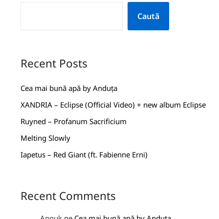
Caută
Recent Posts
Cea mai bună apă by Anduța
XANDRIA – Eclipse (Official Video) + new album Eclipse
Ruyned – Profanum Sacrificium
Melting Slowly
Iapetus – Red Giant (ft. Fabienne Erni)
Recent Comments
Anouk
pe
Cea mai bună apă by Anduța