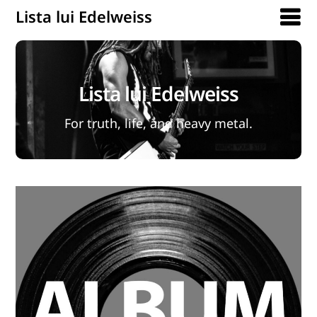
Lista lui Edelweiss
Lista lui Edelweiss
For truth, life, and heavy metal.